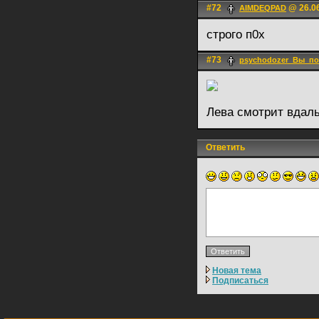
#72
@ 26.06
AIMDEQPAD
строго п0х
#73
psychodozer_Вы_по
Лева смотрит вдаль
Ответить
Новая тема
Подписаться