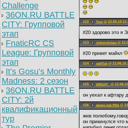
Challenge
36ON.RU BATTLE
CITY: Групповой
#22
@ 22.06.10 21
Trоn
этап
#20 здорово это я 
FnaticRC CS
#23
@ 22.0
JohnnyGitara
League: Групповой
#20 привет майкл
этап
#24
@ 22.06.10 
gaHTuk
It's Gosu's Monthly
Madness: 2 сезон
#25
@ 22.06.10
bRIGHT_
36ON.RU BATTLE
он уехал к афтару
CITY: 2й
#26
@ 22
ebawy kak PRA
квалификационный
жив полюбому.говор
тур
он прикинулся что 
нарубил денег,отда