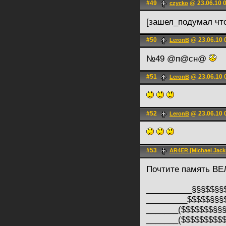
#49
@ 23.06.10 
сzycko
[зашел_подумал чт
#50
@ 23.06.10 
LerоnB
№49 @п@сн@
#51
@ 23.06.10 
LerоnB
#52
@ 23.06.10 
LerоnB
#53
AR4ER [Michael Jacks
Почтите память ВЕЛИК
__________§§§$$§§
_________$$$$$§§§
_______($$$$$$$§§§
_______($$$$$$$$$