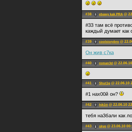
#38
@ 22
ebawy kak PRA
#33 там всё против
каждый думает как 
#39
@ 22.0
coolstorybro
Он жив с7ка
#40
@ 22.06.10
roman3d
#41
@ 22.06.10 
Shut1g
#1 нах00й он?
#42
@ 22.06.10 2
hjk1tt
тебя на3бали как л
#43
@ 23.06.10 00
skye