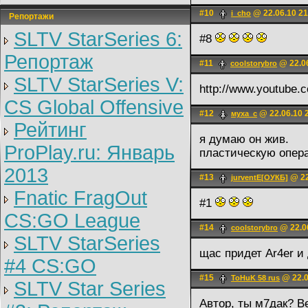
#10
@ 22.06.10 21
i_cho
Репортажи
SLTV StarSeries 6:
#8
Репортаж
#11
@ 22.06
coolstorybro
SLTV StarSeries V:
http://www.youtube
CS Global Offensive
#12
@ 22.06.10 
муха_с
Рейтинг
я думаю он жив.
ProPlay.ru: Январь
пластическую опер
2013
#13
@ 22
jurventE[ОУКБ]
Fnatic FragOut
#1
CS:GO League
#14
@ 22.0
coolstorybro
SLTV StarSeries
щас придет Ar4er и
#4 CS:GO
#15
@ 22.0
ToHuK 58 rus
SLTV Star Series
Автор, ты м7дак? В