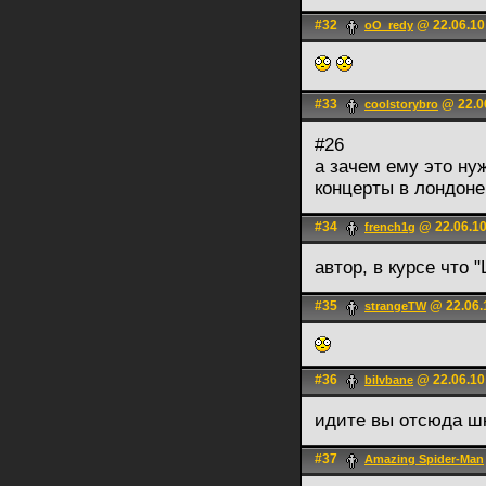
#32
@ 22.06.10
oO_redy
#33
@ 22.0
coolstorybro
#26
а зачем ему это ну
концерты в лондоне
#34
@ 22.06.10
french1g
автор, в курсе что 
#35
@ 22.06.
strangeTW
#36
@ 22.06.10
bilvbane
идите вы отсюда ш
#37
Amazing Spider-Man