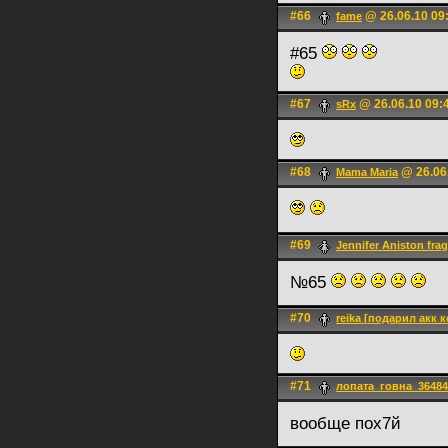
#66
@ 26.06.10 09
fame
#65
#67
@ 26.06.10 09:
sRx
#68
@ 26.06
Mama Maria
#69
Jennifer Aniston frag
№65
#70
reika [подарил акк к
#71
лопата_говна_36484
вообще пох7й