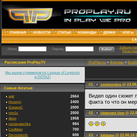
ГЛАВНАЯ
НОВОСТИ
СТАТЬИ
КОМАНДЫ
ДЕМКИ
VOD'ы
СА
Забыли па
Логин:
Пароль:
Регистра
Расписание ProPlayTV
ProPlay.ru
>
Форумы
>
BraB
Мы ищем стримеров по League of Legends
и DOTA2!
#1
@ 22.06.
coolstorybro
Самые богатые
Видел один сюжет п
2664
ggtt
факта то что он ме
2400
Hvostyn
2000
GopaveC
2000
#2
@ 22.0
rmn1x
Unknown User
1958
Akon
994
razdavalochka
700
CoolMast
606
Devostatortk
#3
@ 22.06.10 
bilvbane