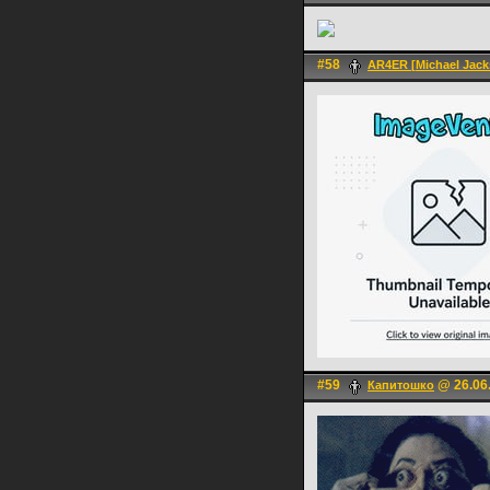
#58
AR4ER [Michael Jacks
#59
@ 26.06.
Капитошко