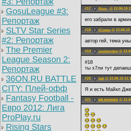
#3: Репортаж
GosuLeague #3:
#17
@ 22.06.10 2
f0cus_
Репортаж
его забрали в арм
SLTV Star Series
#18
@ 22.06.10 
УСовец
#2: Репортаж
автор гей, тема уны
The Premier
#19
@ 22.0
coolstorybro
League Season 2:
#18
Репортаж
ты х7ли тут делае
36ON.RU BATTLE
#20
@ 22.06.10 21:
Salt
CITY: Плей-офф
Я и есть Майкл Дж
Fantasy Football -
#21
@ 22.06
MR.MANNER
Евро 2012: Лига
ProPlay.ru
Rising Stars