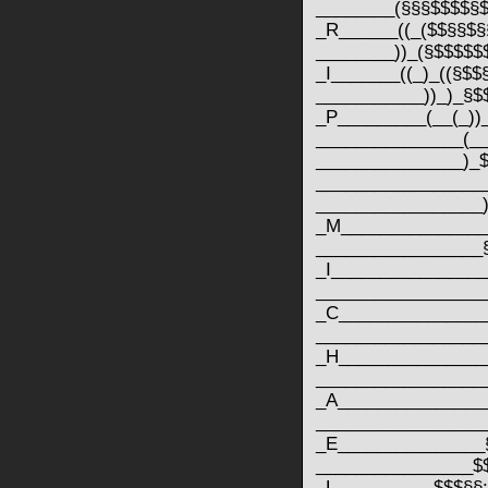
________(§§§$$$$§
_R______((_($$§§$
________))_(§$$$$$
_I_______((_)_((§$$
___________))_)_§$
_P_________(__(_))
_______________(_
_______________)_
_________________
_________________
_M_______________
_________________
_I_______________
_________________
_C_______________
_________________
_H_______________
_________________
_A_______________
__________________
_E_______________§
________________$$
_L__________$$$§§: