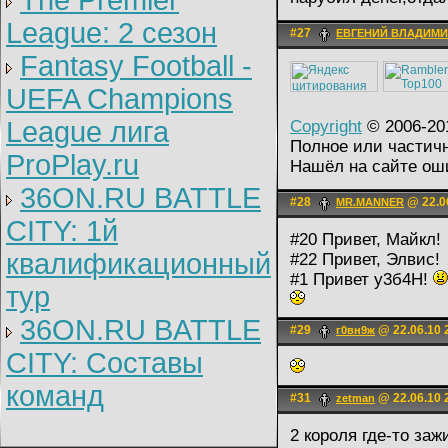
The Premier
League: 2 cезон
#27
ЕВГЕНИЙ ВЛАДИМ
Fantasy Football -
UEFA Champions
League лига
Copyright
© 2006-201
Полное или частичн
ProPlay.ru
Нашёл на сайте о
36ON.RU BATTLE
#28
@ 22.0
MR.MANNER
CITY: 1й
#20 Привет, Майкл!
квалификационный
#22 Привет, Элвис!
#1 Привет у3б4Н!
тур
36ON.RU BATTLE
#29
@ 22.06.10 
г0вн9ж
CITY: Составы
команд
#31
@ 22.06.10 
zetman
2 короля где-то заж