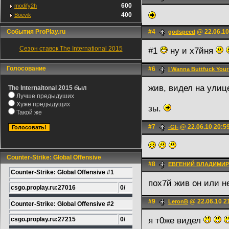
600
modify2h
400
Boevik
События ProPlay.ru
#4
@ 22.06.10
godspeed
Сезон ставок The International 2015
#1
ну и х7йня
Голосование
#6
I Wanna Buttfuck You
жив, видел на улиц
The Internaitonal 2015 был
Лучше предыдуших
Хуже предыдущих
зы.
Такой же
#7
@ 22.06.10 20:5
-Gl-
Counter-Strike: Global Offensive
#8
ЕВГЕНИЙ ВЛАДИМИ
Counter-Strike: Global Offensive #1
пох7й жив он или не
csgo.proplay.ru:27016
0/
#9
@ 22.06.10 2
LerоnB
Counter-Strike: Global Offensive #2
csgo.proplay.ru:27215
0/
я т0же видел