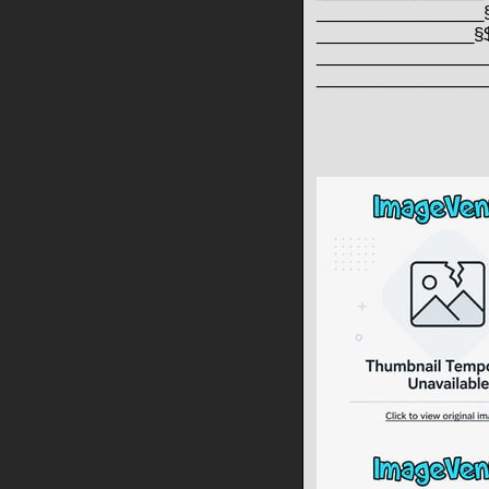
_________________
________________§
_________________
_________________