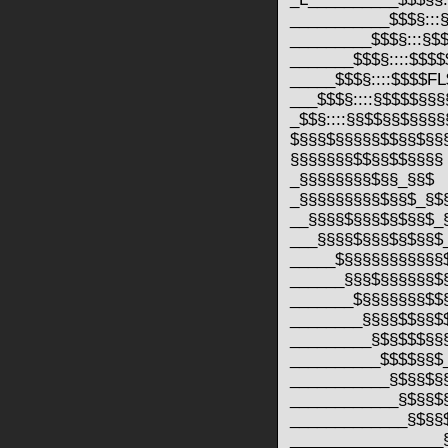
___________$$$§:::
_________$$$§:::§$
_______$$$§::::$$$
_____$$$§::::$$$$F
___$$$§::::§$$$$§§
_$$§::::§§$$§§$§§§
$§§§$§§§§§$$§§$§§
§§§§§§§$$§§$$§§§§
_§§§§§§§§$§§_§§$
_§§§§§§§§§$§§$_§$
__§§§§$§§§$§$§§$_
___§§§§$§§§$§$§§$
_____$§§§§§§§§§§§
______§§§$§§§§§§$
_______$§§§§§§§$$
________§§§§$$§§$
_________§$§$$$§§
__________$$$$§§$
___________§$§§$§
____________§$§§$
_____________§$§§
_________________