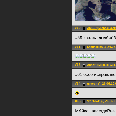
#60
AR4ER [Michael Jacks
#59 хахаха долбаёб
#61
@ 26.06.
Капитошко
#62
AR4ER [Michael Jacks
#61 оооо исправляеш
#64
@ 26.06.10 
dimeon
#65
@ 26.06.1
3610MY45
МАйклНавсегдаВн