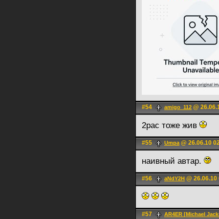
#54
@ 26.06.
amigo_112
2pac тоже жив
#55
@ 26.06.10 0
Umpa
наивный автар.
#56
@ 26.06.10 
aNdY2H
#57
AR4ER [Michael Jacks