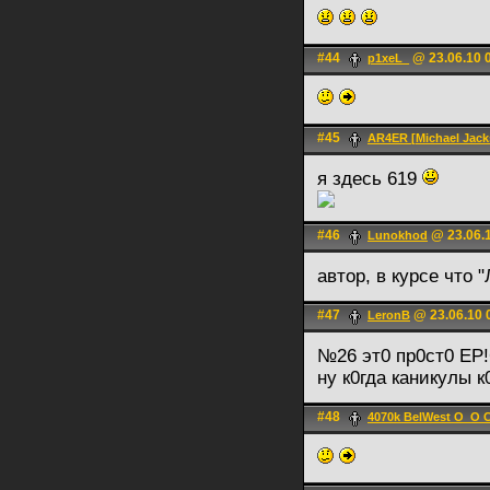
#44
@ 23.06.10 
p1xeL_
#45
AR4ER [Michael Jacks
я здесь 619
#46
@ 23.06.1
Lunokhod
автор, в курсе что 
#47
@ 23.06.10 
LerоnB
№26 эт0 пр0ст0 EP!
ну к0гда каникулы к
#48
4070k BelWest O_O