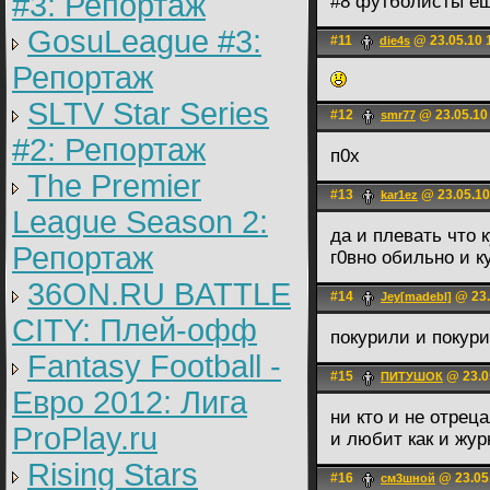
#3: Репортаж
#8 футболисты е
GosuLeague #3:
#11
@ 23.05.10 
die4s
Репортаж
SLTV Star Series
#12
@ 23.05.10
smr77
#2: Репортаж
п0х
The Premier
#13
@ 23.05.10
kar1ez
League Season 2:
да и плевать что к
Репортаж
г0вно обильно и к
36ON.RU BATTLE
#14
@ 23.
Jey[madebl]
CITY: Плей-офф
покурили и покур
Fantasy Football -
#15
@ 23.0
ПИТУШОК
Евро 2012: Лига
ни кто и не отреца
ProPlay.ru
и любит как и жу
Rising Stars
#16
@ 23.05
см3шной