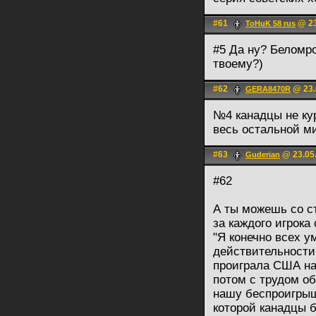
#61
@ 23
ToHuK 58 rus
#5 Да ну? Беломро
твоему?)
#62
@ 23.
GERA8470R
№4 канадцы не ку
весь остальной ми
#63
@ 23.05.
Guderian
#62
А ты можешь со с
за каждого игрока
"Я конечно всех у
действительности
проиграла США на
потом с трудом о
нашу беспроигрыш
которой канадцы 