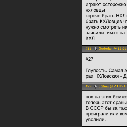
играют осторожно 
нхловцы
короче брать НХЛ
брать КХЛовцев чт
нужно смотреть на
заявили. имхо на 
КХЛ
#28
@ 23.05.
Guderian
#27
Глупость. Самая э
раз НХЛовская - Д
#29
@ 23.05.10
g00ner
пох на этих бомж
теперь этот сран
В СССР бы за так
проиграли или ком
уволили.