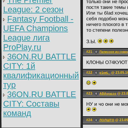
The Premier
только они не про
постя такие темы
League: 2 cезон
Или ты бlad хочеш
Fantasy Football -
себя подобно мон
ничего плохого в т
UEFA Champions
то степени полезн
League лига
З.Ы.
ProPlay.ru
#21
Патиссон из суме
36ON.RU BATTLE
КЛОНЫ О74КУЮТ
CITY: 1й
#22
@ 23.05.1
квалификационный
p1xeL_
тур
36ON.RU BATTLE
#23
@ 23.0
ABAsrazzo
CITY: Составы
НУ и чо они не мо
команд
#24
@ 23.05
ЛОЛШТО