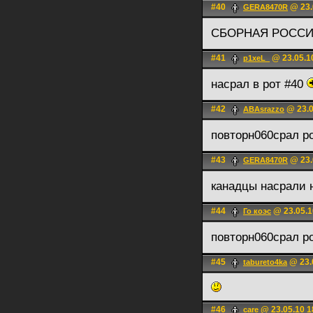
#40
@ 23.
GERA8470R
СБОРНАЯ РОССИ
#41
@ 23.05.1
p1xeL_
насрал в рот #40
#42
@ 23.0
ABAsrazzo
повторн060срал р
#43
@ 23.
GERA8470R
канадцы насрали 
#44
@ 23.05.1
Го коэс
повторн060срал р
#45
@ 23.
tabureto4ka
#46
@ 23.05.10 1
care