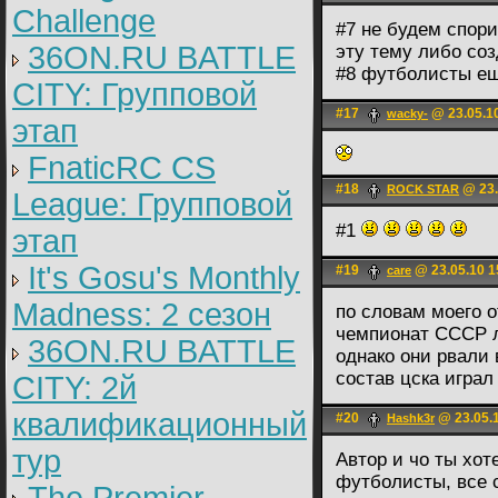
Challenge
#7 не будем спор
36ON.RU BATTLE
эту тему либо со
#8 футболисты е
CITY: Групповой
#17
@ 23.05.1
wacky-
этап
FnaticRC CS
#18
@ 23.
ROCK STAR
League: Групповой
#1
этап
It's Gosu's Monthly
#19
@ 23.05.10 1
care
Madness: 2 сезон
по словам моего о
чемпионат СССР ле
36ON.RU BATTLE
однако они рвали 
состав цска играл
CITY: 2й
квалификационный
#20
@ 23.05.1
Hashk3r
тур
Автор и чо ты хот
футболисты, все с