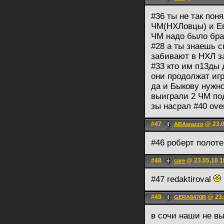
#36 ты не так пон
ЧМ(НХЛовцы) и Ев
ЧМ надо было бра
#28 а ты знаешь 
забивают в НХЛ за
#33 кто им п13ды
они продолжат иг
да и Быкову нужн
выиграли 2 ЧМ под
зы насрал #40 ove
#47
@ 23.0
ABAsrazzo
#46 роберт полот
#48
@ 23.05.10 1
care
#47 redaktiroval
#49
@ 23.
GERA8470R
в сочи наши не вы