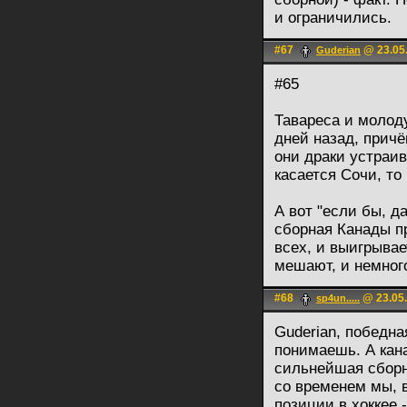
и ограничились.
#67
@ 23.05.
Guderian
#65
Тавареса и молод
дней назад, причё
они драки устраив
касается Сочи, то
А вот "если бы, д
сборная Канады п
всех, и выигрывае
мешают, и немног
#68
@ 23.05.
sp4un.....
Guderian, победна
понимаешь. А кана
сильнейшая сборна
со временем мы, 
позиции в хоккее 