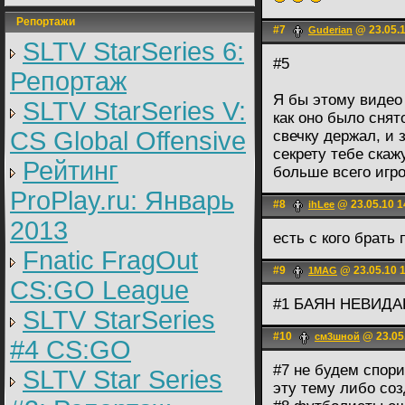
Репортажи
#7
@ 23.05.1
Guderian
SLTV StarSeries 6:
#5
Репортаж
Я бы этому видео 
SLTV StarSeries V:
как оно было снято
CS Global Offensive
свечку держал, и 
секрету тебе ска
Рейтинг
больше всего игро
ProPlay.ru: Январь
#8
@ 23.05.10 1
ihLee
2013
есть с кого брать
Fnatic FragOut
#9
@ 23.05.10 
1MAG
CS:GO League
#1 БАЯН НЕВИД
SLTV StarSeries
#10
@ 23.05
см3шной
#4 CS:GO
#7 не будем спор
SLTV Star Series
эту тему либо со