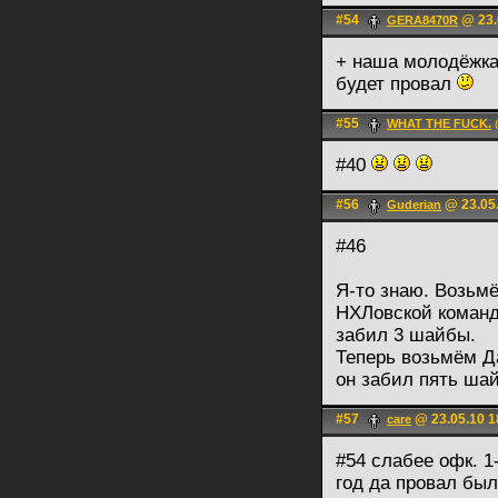
#54
@ 23.
GERA8470R
+ наша молодёжк
будет провал
#55
WHAT THE FUCK.
#40
#56
@ 23.05.
Guderian
#46
Я-то знаю. Возьмё
НХЛовской команд
забил 3 шайбы.
Теперь возьмём Д
он забил пять шай
#57
@ 23.05.10 1
care
#54 слабее офк. 1
год да провал был