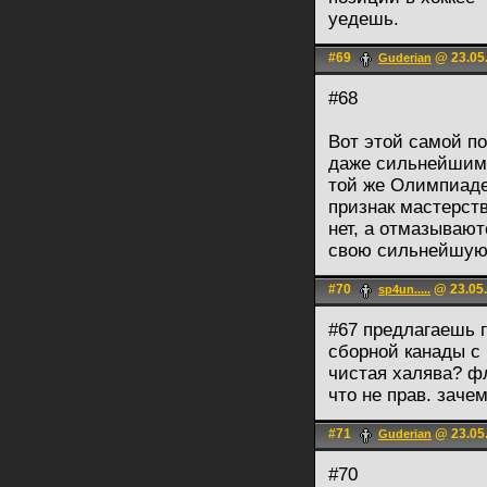
уедешь.
#69
@ 23.05.
Guderian
#68
Вот этой самой по
даже сильнейшим 
той же Олимпиаде,
признак мастерст
нет, а отмазывают
свою сильнейшую
#70
@ 23.05.
sp4un.....
#67 предлагаешь 
сборной канады с 
чистая халява? фл
что не прав. заче
#71
@ 23.05.
Guderian
#70