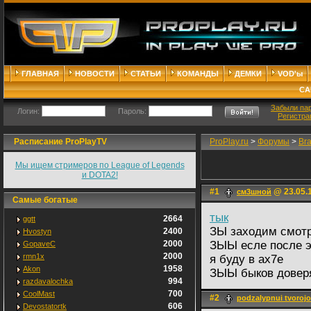
ГЛАВНАЯ
НОВОСТИ
СТАТЬИ
КОМАНДЫ
ДЕМКИ
VOD'ы
СА
Забыли па
Логин:
Пароль:
Регистра
Расписание ProPlayTV
ProPlay.ru
>
Форумы
>
Br
Мы ищем стримеров по League of Legends
и DOTA2!
#1
@ 23.05.1
см3шной
Самые богатые
тык
2664
ggtt
ЗЫ заходим смот
2400
Hvostyn
2000
ЗЫЫ есле после э
GopaveC
2000
rmn1x
я буду в ах7е
1958
Akon
ЗЫЫ быков довер
994
razdavalochka
700
CoolMast
#2
podzalypnui tvoroj
606
Devostatortk