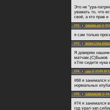
Это не "ура-патри
уважать то, что е
своё, а кто прав и
#72
@ 23.0
DIMABILAN
я сам только про
#73
ВОЕН С7КА ОПА
Я доверяю нашим р
матчам.(С)Быков
х7ле сидите нука
#74
@ 23.05.10 2
care
#68 я занимался х
нормальных клуба
#75
@ 24.
GERA8470R
#74 я занимался в
год урал-зап.сибир