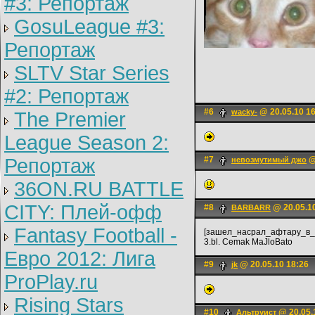
#3: Репортаж
GosuLeague #3:
Репортаж
SLTV Star Series
#2: Репортаж
#6
@ 20.05.10 1
wacky-
The Premier
League Season 2:
Репортаж
#7
@
невозмутимый джо
36ON.RU BATTLE
CITY: Плей-офф
#8
@ 20.05.1
BARBARR
Fantasy Football -
[зашел_насрал_афтару_в
3.bl. Cemak MaJloBato
Евро 2012: Лига
#9
@ 20.05.10 18:26
jk
ProPlay.ru
Rising Stars
#10
@ 20.05.
Альтруист