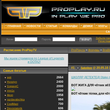
ГЛАВНАЯ
НОВОСТИ
СТАТЬИ
КОМАНДЫ
ДЕМКИ
VOD'ы
СА
Забыли па
Логин:
Пароль:
Регистра
Расписание ProPlayTV
ProPlay.ru
>
Форумы
>
BraB
Мы ищем стримеров по League of Legends
и DOTA2!
#1
@ 20.05.10 
Sakejkee
Самые богатые
2664
ШК0ЛЯР ДЕТЕКТЕД! 0take пл
ggtt
2400
Hvostyn
ВОТ ЖИГА ДЛЯ ч0тких в0
2000
GopaveC
2000
rmn1x
ВОТ ч0ткие тёлки, для ч0
1958
Akon
994
razdavalochka
700
CoolMast
606
Devostatortk