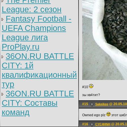
The Premier
League: 2 cезон
Fantasy Football -
UEFA Champions
League лига
ProPlay.ru
36ON.RU BATTLE
CITY: 1й
квалификационный
тур
#10
36ON.RU BATTLE
зы хв4тит?
CITY: Составы
#15
@ 20.05.10
Sakejkee
команд
Owned ego plz
этот шк0л
#16
@ 20.05.1
CYC4HNH