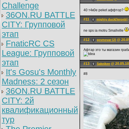
Challenge
40 т4к0е peket аффтор?
36ON.RU BATTLE
#11
mighty duck[leronb]
CITY: Групповой
ne sps ia motru Smallville
этап
#12
@ 20.05
govnovar [2]
FnaticRC CS
Афтар это ты магазин гра
League: Групповой
этап
#13
@ 20.05.10
Sakejkee
It's Gosu's Monthly
#8
Madness: 2 сезон
36ON.RU BATTLE
CITY: 2й
квалификационный
тур