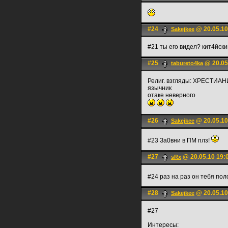
#24
@ 20.05.10
Sakejkee
#21 ты его видел? кит4йск
#25
@ 20.05
tabureto4ka
Религ. взгляды: ХРЕСТИА
язычник
отаке неверного
#26
@ 20.05.10
Sakejkee
#23 За0вни в ПМ плз!
#27
@ 20.05.10 19:
sRx
#24 раз на раз он тебя по
#28
@ 20.05.10
Sakejkee
#27
Интересы: