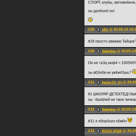
СПОРТ, клубы, автомобили
зы далбоеб он!
#29
@ 20.05.10 19:
sRx
#28 просто уважаю Тайцев
#30
@ 20.05.10
Sakejkee
Он не та3ц инф4 = 100500%
зы в03н0в не ув4ж43шь?
#31
@ 20.05
fastra [O_O]
#1 ШК0ЛЯР ДЕТЕКТЕД! 0take
зы : браблей не твоя личн
#32
@ 20.05.10
Sakejkee
#31 я п0пр0сил п0м0ч
#33
@ 20.05
ROCK STAR