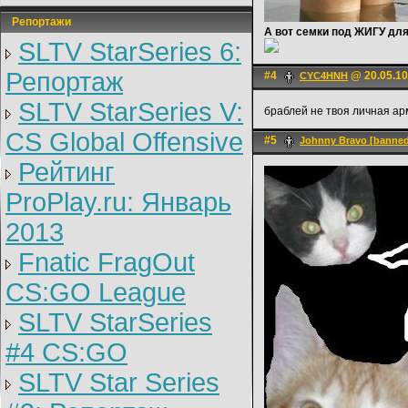
Репортажи
А вот семки под ЖИГУ для
SLTV StarSeries 6:
Репортаж
#4
@ 20.05.10
CYC4HNH
SLTV StarSeries V:
браблей не твоя личная а
CS Global Offensive
#5
Johnny Bravo [banne
Рейтинг
ProPlay.ru: Январь
2013
Fnatic FragOut
CS:GO League
SLTV StarSeries
#4 CS:GO
SLTV Star Series