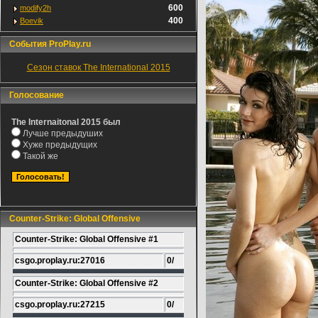
600
modify2h
400
Boevik
События ProPlay.ru
Сезон ставок The International 2015
Голосование
The Internaitonal 2015 был
Лучше предыдуших
Хуже предыдущих
Такой же
Counter-Strike: Global Offensive
Counter-Strike: Global Offensive #1
csgo.proplay.ru:27016
0/
Counter-Strike: Global Offensive #2
csgo.proplay.ru:27215
0/