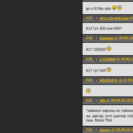
go v 074ky xyle
#17
@ 
eby v shi kri4i tawi
#13 тут 300 или 500?
#18
@ 20.05.10
Sakejkee
#17 100500
#19
@ 20.05.1
CYC4HNH
#17 тут 500
#20
@ 20.
bRAZILR O_O
#21
@ 20.05.10 18:
sRx
"чемпиот европы по тайском
зы. афтар, этот школяр те
зыы. Muay Thai
#22
@ 20.05.10 
Stenny