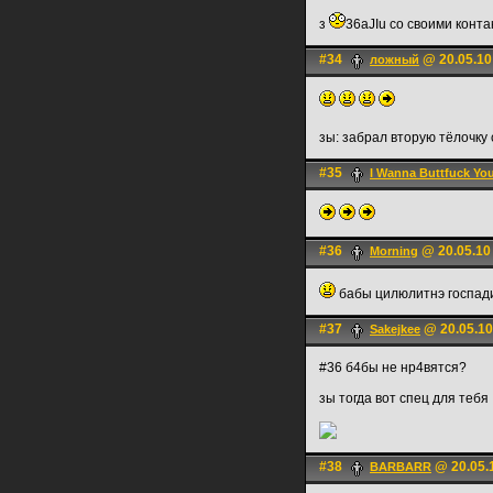
з
36aJIu со своими конт
#34
@ 20.05.10
ложный
зы: забрал вторую тёлочку
#35
I Wanna Buttfuck Yo
#36
@ 20.05.10
Morning
бабы цилюлитнэ госпад
#37
@ 20.05.10
Sakejkee
#36 б4бы не нр4вятся?
зы тогда вот спец для тебя
#38
@ 20.05.
BARBARR