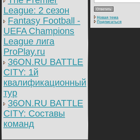
The Premier
League: 2 cезон
Новая тема
Fantasy Football -
Подписаться
UEFA Champions
League лига
ProPlay.ru
36ON.RU BATTLE
CITY: 1й
квалификационный
тур
36ON.RU BATTLE
CITY: Составы
команд