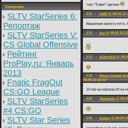
торт "9 мая" сделаю
Репортажи
SLTV StarSeries 6:
#11
@ 08.05.10 
ТеМП
Репортаж
Квашеную капусту епта. 
SLTV StarSeries V:
#12
@ 08.05.10 2
bse
CS Global Offensive
Рейтинг
#13
@ 08.0
SCHurSCH
ProPlay.ru: Январь
2013
#14
Миша лудший дру
Fnatic FragOut
08.05.10 22:47
CS:GO League
10 игр на завтрак 20 на 
SLTV StarSeries
#15
@ 08.05
Vitaminjke
#4 CS:GO
SLTV Star Series
#16
@ 08.05.1
umbro.