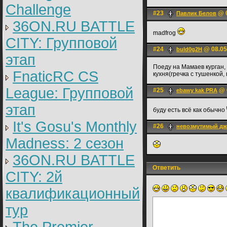
Challenge
#23
@ 0
Павлик Белов
36ON.RU BATTLE
madfrog
CITY: Групповой
#24
@ 08.05
buld0g2H
этап
Поеду на Мамаев курган,
FnaticRC CS
кухня(гречка с тушенкой,
League: Групповой
#25
@ 0
ebawy kak PRA
этап
буду есть всё как обычно
It's Gosu's Monthly
#26
невозмутимый д
Madness: 2 сезон
36ON.RU BATTLE
Ответить
CITY: 2й
квалификационный
тур