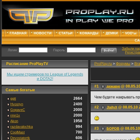
ГЛАВНАЯ
НОВОСТИ
СТАТЬИ
КОМАНДЫ
ДЕМКИ
VOD'ы
СА
Забыли па
Логин:
Пароль:
Регистра
Расписание ProPlayTV
ProPlay.ru
>
Форумы
>
Br
Мы ищем стримеров по League of Legends
и DOTA2!
#1
@ 08.05.10
дежавю
Самые богатые
Чем будете накрывать пр
2664
ggtt
2400
Hvostyn
#2
@ 08.05.10 
JIaIIyX
2000
GopaveC
2000
rmn1x
1958
Akon
994
razdavalochka
#3
@ 08.05.10
БОРОВ
700
CoolMast
606
Devostatortk