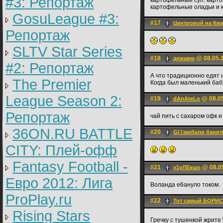
#3: Репортаж
картофельный суп. карто
картофельные оладьи и 
GosuLeague #3:
#17
Центровой на Ква
Репортаж
SLTV Star Series
#18
@ 08.05.1
дежавю
#2: Репортаж
А что традиционно едят 
The Premier
Когда был маленький бабу
League Season 2:
#19
@ 08.05
dAnAteLo
Репортаж
чай пить с сахаром офк и
36ON.RU BATTLE
#20
Gl [заебали банит
CITY: Плей-офф
Fantasy Football -
#21
@ 08.05
у1уЛЕкшо
Евро 2012: Лига
Воланда е6ануло током.
ProPlay.ru
#22
Тот самый БОРИС
Rising Stars
Гречку с тушенкой жрите