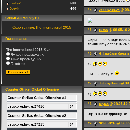
Xleb c mayonezom eba
600
modify2h
400
Boevik
#4
@ 08.
JohnnyBravo
События ProPlay.ru
Сезон ставок The International 2015
#5
@ 08.05.10 2
ilutoo
Голосование
Фирменное блюдо моей м
ложим икру с тертым сы
The Internaitonal 2015 был
#6
Gl [заебали банить
Лучше предыдуших
Хуже предыдущих
Такой же
#4
з.ы. по сабжу хз
#7
@ 08.
JohnnyBravo
Counter-Strike: Global Offensive
#6
Counter-Strike: Global Offensive #1
#8
@ 08.05.10 
DryIce
csgo.proplay.ru:27016
0/
картошка по французки
Counter-Strike: Global Offensive #2
#9
@ 08.05
SCHurSCH
csgo.proplay.ru:27215
0/