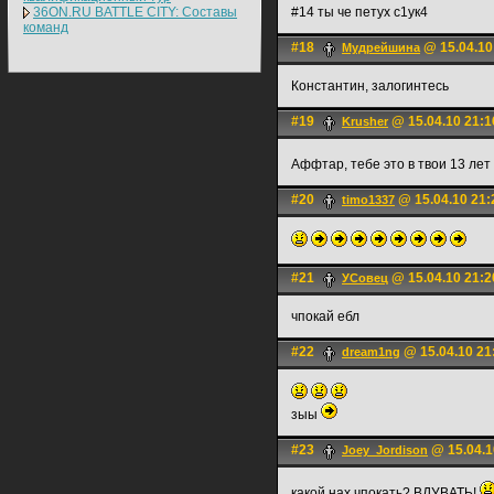
36ON.RU BATTLE CITY: Составы
#14 ты че петух с1ук4
команд
#18
@ 15.04.10
Мудрейшина
Константин, залогинтесь
#19
@ 15.04.10 21:1
Krusher
Аффтар, тебе это в твои 13 лет н
#20
@ 15.04.10 21:
timo1337
#21
@ 15.04.10 21:2
УСовец
чпокай ебл
#22
@ 15.04.10 21
dream1ng
зыы
#23
@ 15.04.1
Joey_Jordison
какой нах чпокать? ВДУВАТЬ!