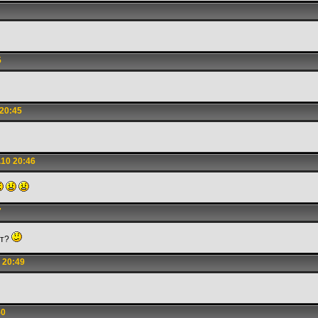
5
20:45
10 20:46
7
нт?
 20:49
50