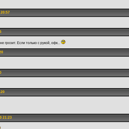
 20:57
6
е грозит. Если только с рукой, офк...
20
0
:20
0 21:23