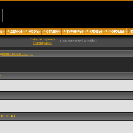
ДЫ
ДЕМКИ
VOD'ы
СТАВКИ
ТУРНИРЫ
КЛУБЫ
ФОРУМЫ
Забыли пароль?
Пользователей онлайн: 0
Регистрация
девок чпокать надо
4
4
10 20:43