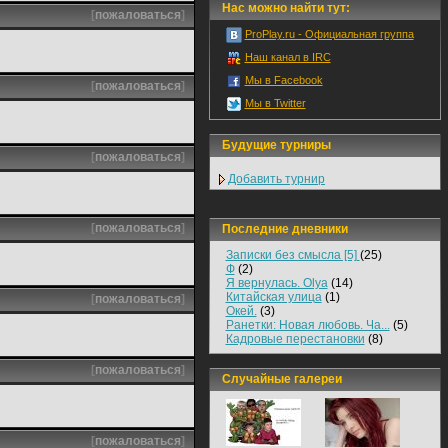
Нас можно найти тут:
[
пожаловаться
]
ProPlay.ru - Официальная группа
Наш канал в IRC
Мы в Facebook
[
пожаловаться
]
Мы в Twitter
Будущие турниры
[
пожаловаться
]
Добавить турнир
[
пожаловаться
]
Последние дневники
Записки без смысла [5]
(25)
Ф
(2)
Я вернулась. Olya
(14)
Китайская улица
(1)
[
пожаловаться
]
Окей.
(3)
Ранетки: Новая любовь. Ча...
(5)
Кадровые перестановки
(8)
[
пожаловаться
]
Случайные галереи
[
пожаловаться
]