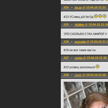
#24
@ 15.04.10 21:31
ihLee
#23 УСовец д3т3кт3д
#25
@ 15.04.10 21:3
V038bb
ЭТО СКОЛЬКО С7КА АФФТОР У
#26
@ 15.04.10 21:
groovikk
#19 не все такие как ты
#27
@ 15.04.10 21:38
zlotka
#23 усовец залогинься
#28
@ 15.04.10 21:40
c1q3-