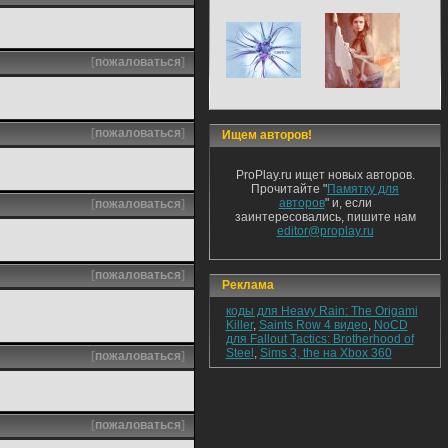
[
пожаловаться
]
[
пожаловаться
]
Ищем авторов!
ProPlay.ru ищет новых авторов.
Прочитайте "
Памятку для
авторов
" и, если
[
пожаловаться
]
заинтересовались, пишите нам
editor@proplay.ru
[
пожаловаться
]
Реклама
коды для Heavy Rain: The Origami
Killer
,
Saints Row 4 видео
,
NoCD
для Fallout Tactics: Brotherhood of
Steel
,
Sims 3, the на Xbox 360
[
пожаловаться
]
[
пожаловаться
]