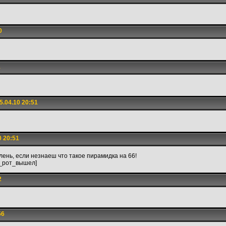
0
1
.04.10 20:51
0 20:51
ень, если незнаеш что такое пирамидка на 66!
_рот_вышел]
2
56