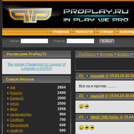
ГЛАВНАЯ
НОВОСТИ
СТАТЬИ
КОМАН
Логин:
Пароль:
Расписание ProPlayTV
ProPlay.ru
>
Форумы
>
BraBlay
>
Мы ищем стримеров по League of
Legends и DOTA2!
#1
@ 15.04.10 20:3
groovikk
Самые богатые
Все за и против ...........
2664
ggtt
2400
Hvostyn
#2
@ 15.04.10 20:3
daun228
2000
GopaveC
2000
rmn1x
1958
Akon
994
razdavalochka
#3
@ 15.04.
WHAT THE FUCK.
700
CoolMast
606
Devostatortk
600
modify2h