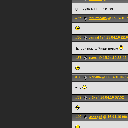
groov дальше не читал
#35
@ 15.04.10 
tabureto4ka
#36
@ 15.04.10 22:
barma[ ]
Ты её чпокнул?ищи новую
#37
@ 15.04.10 22:45
1MAG
#38
@ 16.04.10 06:5
jk 36484
#32
#39
@ 16.04.10 07:52
gr3k
#40
@ 16.04.10 08:
маладой