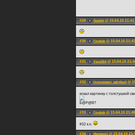
#29
@ 15.04.10 21:41
Sladkii
#30
@ 15.04.10 21:4
Груфф
#31
@ 15.04.10 21:4
Уася364
#32
@ 15
[покормил_афт0ра]
искал картинку с толстушкой с
Б@Р@В?
#33
@ 15.04.10 21:4
Груфф
#32 к.о.
#34
@ 15.04.10 21:
Member1