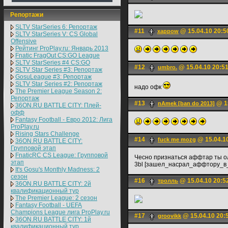
Репортажи
SLTV StarSeries 6: Репортаж
#11
@ 15.04.10 20:5
xappow
SLTV StarSeries V: CS Global
Offensive
Рейтинг ProPlay.ru: Январь 2013
Fnatic FragOut CS:GO League
SLTV StarSeries #4 CS:GO
#12
@ 15.04.10 20:5
umbro.
SLTV Star Series #3: Репортаж
GosuLeague #3: Репортаж
SLTV Star Series #2: Репортаж
надо офк
The Premier League Season 2:
Репортаж
#13
@ 15
nAmek [ban do 2013]
36ON.RU BATTLE CITY: Плей-
офф
Fantasy Football - Евро 2012: Лига
ProPlay.ru
Rising Stars Challenge
#14
@ 15.04.1
fuck me mozg
36ON.RU BATTLE CITY:
Групповой этап
FnaticRC CS League: Групповой
Чесно признаться аффтар ты ол
этап
3bl [зашел_насрал_аффтору_в
It's Gosu's Monthly Madness: 2
сезон
#16
@ 15.04.10 20:5
тролль
36ON.RU BATTLE CITY: 2й
квалификационный тур
The Premier League: 2 cезон
Fantasy Football - UEFA
Champions League лига ProPlay.ru
#17
@ 15.04.10 20:
groovikk
36ON.RU BATTLE CITY: 1й
квалификационный тур