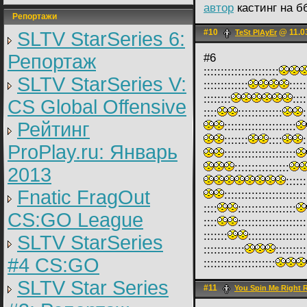
автор
кастинг на б
Репортажи
#10
@ 11.03
SLTV StarSeries 6:
TeSt PlAyEr
Репортаж
#6
::::::::::::::::::::::
SLTV StarSeries V:
:::::::::::::
:::::
::::::::
::::
CS Global Offensive
::::
:::::::::::::
:
Рейтинг
:::::::::::::::::::::
:::::::
::::
:
ProPlay.ru: Январь
:::::::::::::::::::::
::::::::::::::::
2013
::::::
Fnatic FragOut
::::::::::::::::::::::::
::::
:::::::::::::::::
CS:GO League
::::
::::::::::::::::::::
:::::::
:::::::::::::::::
SLTV StarSeries
::::::::::::
:::::::::
#4 CS:GO
:::::::::::::::::::::
SLTV Star Series
#11
You Spin Me Right