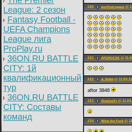
The Premier
#20
@ 11
League: 2 cезон
инеблагодари
Fantasy Football -
UEFA Champions
League лига
ProPlay.ru
36ON.RU BATTLE
#21
@ 11.0
ДРОВОСЕК
CITY: 1й
квалификационный
#22
@ 11.03.10
jk 36484
тур
aftor 3848
36ON.RU BATTLE
#23
@ 11.03.
ShadоwFr
CITY: Составы
команд
#24
@ 11
What the Fuck