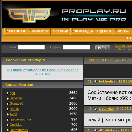
ГЛАВНАЯ
НОВОСТИ
СТАТЬИ
КОМАНДЫ
ДЕМКИ
VOD'ы
СА
Забыли па
Логин:
Пароль:
Регистра
Расписание ProPlayTV
ProPlay.ru
>
Форумы
>
Bra
Мы ищем стримеров по League of Legends
и DOTA2!
#1
@ 11.03.10
bokhodir
Самые богатые
Сообственно вот о
2664
ggtt
Метки: :боян: :бб: 
2400
Hvostyn
2000
GopaveC
2000
#2
@ 11.03.1
rmn1x
CYC4HNH
1958
Akon
некайф чет смотр
994
razdavalochka
700
CoolMast
606
Devostatortk
#3
@ 11.03.1
dOnAteLo