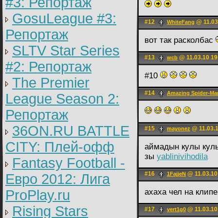
#3: Репортаж
GosuLeague #3:
#12
@ 11.03
WhiteFаng
Репортаж
вот так расколбас
SLTV Star Series
#13
@ 11.03.10 19
wcb
#2: Репортаж
#10
The Premier
#14
Amazing Spider-Ma
League Season 2:
Репортаж
36ON.RU BATTLE
#15
@ 11.03.1
mayonez
CITY: Плей-офф
аймадын кулы кул
зы
yablinivihodila
Fantasy Football -
#16
@ 11.03.10
1FajjeN
Евро 2012: Лига
ProPlay.ru
ахаха чел на клип
Rising Stars
#17
@ 11.03.10
vert1g0