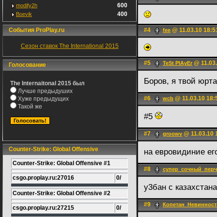
600
modify2h
400
Boevik
События ProPlay.ru
#4
@ 11.03.10 18:5
fee
Сезон ставок The International 2015
#5
@ 11.03.
TeSt PlAyEr
Голосование
Боров, я твой юрт
The Internaitonal 2015 был
Лучше предыдуших
#6
@ 11.03.10 18:
Хуже предыдущих
wcb
Такой же
#5
#7
@ 11.03.10 
groowv
Counter-Strike: Global Offensive
на евровидиние е
Counter-Strike: Global Offensive #1
#8
супер_сочный_перч
csgo.proplay.ru:27016
0/
у3бан с казахстан
Counter-Strike: Global Offensive #2
#9
Копетан_Невинност
csgo.proplay.ru:27215
0/