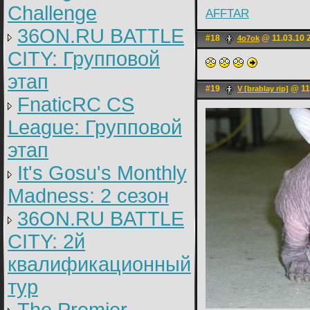
Challenge
AFFTAR
36ON.RU BATTLE
#18
@ 11.03.10 
4o7ok
CITY: Групповой
этап
#19
@ 11
V [brablay rip]
FnaticRC CS
League: Групповой
этап
It's Gosu's Monthly
Madness: 2 сезон
36ON.RU BATTLE
CITY: 2й
квалификационный
тур