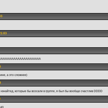
03
21:03
AAAAAAAAAAAAAAAAAAAAAA
5
ине, а это сложнее)
8
и юнайтед, которые бы всосали в группе, я был бы вообще счастлив DDDD
0
340