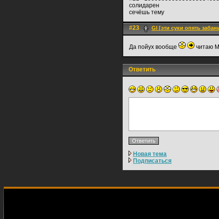
солидарен
сечёшь тему
#23
Gl [эти суки опять забан
Да пойух вообще
читаю М
Ответить
Новая тема
Подписаться