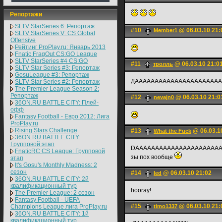
Репортажи
SLTV StarSeries 6: Репортаж
#10
@ 06.03.10 21:
Member1
SLTV StarSeries V: CS Global
Offensive
Рейтинг ProPlay.ru: Январь 2013
Fnatic FragOut CS:GO League
SLTV StarSeries #4 CS:GO
#11
@ 06.03.10 21:0
тролль
SLTV Star Series #3: Репортаж
GosuLeague #3: Репортаж
ДАААААААААААААААААААААА
SLTV Star Series #2: Репортаж
The Premier League Season 2:
Репортаж
#12
@ 06.03.10 21:0
nevajn0
36ON.RU BATTLE CITY: Плей-
офф
Fantasy Football - Евро 2012: Лига
ProPlay.ru
Rising Stars Challenge
#13
@ 06.03.1
What the Fuck
36ON.RU BATTLE CITY:
Групповой этап
DAAAAAAAAAAAAAAAAAAAAA
FnaticRC CS League: Групповой
зы пох вообще
этап
It's Gosu's Monthly Madness: 2
сезон
#14
@ 06.03.10 21:02
led
36ON.RU BATTLE CITY: 2й
квалификационный тур
hooray!
The Premier League: 2 cезон
Fantasy Football - UEFA
#15
@ 06.03.10 21:
Champions League лига ProPlay.ru
timo1337
36ON.RU BATTLE CITY: 1й
квалификационный тур