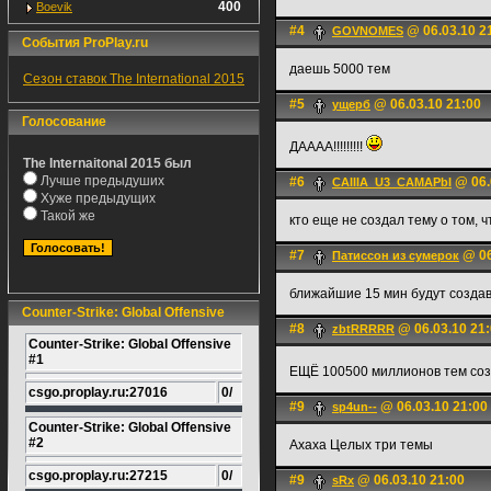
400
Boevik
#4
@ 06.03.10 2
GOVNOMES
События ProPlay.ru
даешь 5000 тем
Сезон ставок The International 2015
#5
@ 06.03.10 21:00
ущерб
Голосование
ДАААА!!!!!!!!!
The Internaitonal 2015 был
Лучше предыдуших
#6
@ 06.
CAIIIA_U3_CAMAPbI
Хуже предыдущих
Такой же
кто еще не создал тему о том, 
#7
@ 06
Патиссон из сумерок
ближайшие 15 мин будут созда
Counter-Strike: Global Offensive
#8
@ 06.03.10 21
zbtRRRRR
Counter-Strike: Global Offensive
#1
ЕЩЁ 100500 миллионов тем созд
csgo.proplay.ru:27016
0/
#9
@ 06.03.10 21:00
sp4un--
Counter-Strike: Global Offensive
#2
Ахаха Целых три темы
csgo.proplay.ru:27215
0/
#9
@ 06.03.10 21:00
sRx