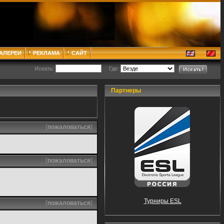
ГАЛЕРЕИ
РЕКЛАМА
САЙТ
Искать:
Где:
Партнеры
[
пожаловаться
]
[
пожаловаться
]
Турниры ESL
[
пожаловаться
]