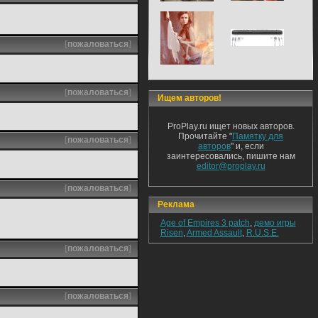
[
пожаловаться
]
[
пожаловаться
]
Ищем авторов!
ProPlay.ru ищет новых авторов.
Прочитайте "
Памятку для
[
пожаловаться
]
авторов
" и, если
заинтересовались, пишите нам
editor@proplay.ru
[
пожаловаться
]
Реклама
Age of Empires 3 patch
,
демо игры
Risen
,
Armed Assault
,
R.U.S.E.
[
пожаловаться
]
[
пожаловаться
]