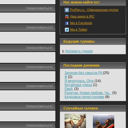
Нас можно найти тут:
[
пожаловаться
]
ProPlay.ru - Официальная группа
Наш канал в IRC
Мы в Facebook
[
пожаловаться
]
Мы в Twitter
Будущие турниры
[
пожаловаться
]
Добавить турнир
Последние дневники
[
пожаловаться
]
Записки без смысла [5]
(25)
Ф
(2)
Я вернулась. Olya
(14)
Китайская улица
(1)
[
пожаловаться
]
Окей.
(3)
Ранетки: Новая любовь. Ча...
(5)
Кадровые перестановки
(8)
[
пожаловаться
]
Случайные галереи
[
пожаловаться
]