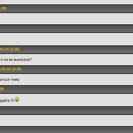
1:00
03.10 21:00
что на ви выиграли?
.03.10 21:00
ваться темы
:00
айте !!!