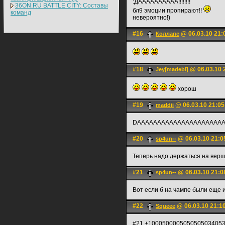
:ДАААААААААА!!!!!!!!
36ON.RU BATTLE CITY: Составы
бл9 эмоции пропирают!!
команд
невероятно!)
#16
@ 06.03.10 21:
Коллапс
#18
@ 06.03.10 
Jey[madebl]
хорош
#19
@ 06.03.10 21:05
maddii
DAAAAAAAAAAAAAAAAAAAAA
#20
@ 06.03.10 21:0
sp4un--
Теперь надо держаться на верш
#21
@ 06.03.10 21:0
sp4un--
Вот если б на чампе были еще 
#22
@ 06.03.10 21:1
Squeee
#21 +100050000505050503405