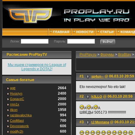
ГЛАВНАЯ
НОВОСТИ
СТАТЬИ
КОМАН
Логин:
Пароль:
Расписание ProPlayTV
ProPlay.ru
>
Форумы
>
BraBlay
>
Мы ищем стримеров по League of
Legends и DOTA2!
#1
@ 06.03.10 20:59
sp4un--
Самые богатые
Eto nevozmojno! No eto tak!
2664
ggtt
2400
Hvostyn
#2
@ 06.03.10 20:59
h3LLO
2000
GopaveC
2000
rmn1x
A
A
A
1958
Akon
ШВЕДЫ 505173 !!!!!!!!!!!!!!!!!!!!
994
razdavalochka
700
CoolMast
#3
@ 06.03.10 21
tJ Montana
606
Devostatortk
600
modify2h