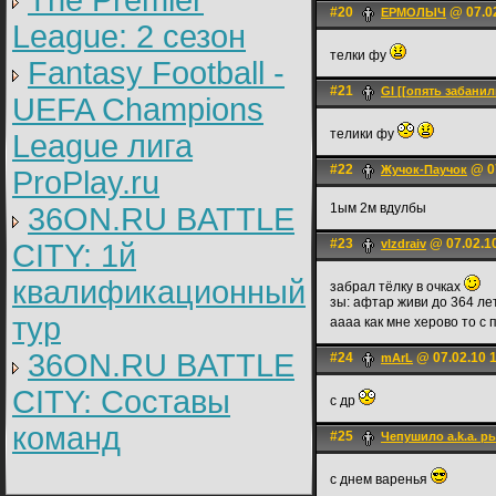
The Premier
#20
@ 07.02
ЕРМОЛЫЧ
League: 2 cезон
телки фу
Fantasy Football -
#21
Gl [[опять забанил
UEFA Champions
телики фу
League лига
#22
@ 07
Жучок-Паучок
ProPlay.ru
1ым 2м вдулбы
36ON.RU BATTLE
#23
@ 07.02.1
vlzdraiv
CITY: 1й
квалификационный
забрал тёлку в очках
зы: афтар живи до 364 ле
тур
аааа как мне херово то с 
36ON.RU BATTLE
#24
@ 07.02.10 
mArL
CITY: Составы
с др
команд
#25
Чепушило a.k.a. р
c днем варенья