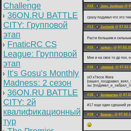
Challenge
#12
@ 07
Joey_Jordison
36ON.RU BATTLE
сразу подумал что это т
CITY: Групповой
#13
@ 07.02.1
Zuchetik
этап
Расти большим и сильны
FnaticRC CS
#15
@ 07.02.1
sp4un--
League: Групповой
Мне и на свое то др пох, н
этап
#16
@ 07.02.1
-deleted-
It's Gosu's Monthly
оО х7яссе Жига
Madness: 2 сезон
[зашел_поздравил_взял_
зы: [подумал_и_забрал_л
36ON.RU BATTLE
#18
@ 07.02
Ахуяшечка
CITY: 2й
#17 еще один сдешний у
квалификационный
#19
@ 07.02.1
Боров--
тур