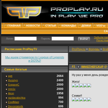
ГЛАВНАЯ
НОВОСТИ
СТАТЬИ
КОМАНДЫ
ДЕМКИ
VOD'ы
СА
Забыли па
Логин:
Пароль:
Регистра
Расписание ProPlayTV
ProPlay.ru
>
Форумы
>
Bra
Мы ищем стримеров по League of Legends
и DOTA2!
#1
@ 0
WAKETHEFCKUP
Самые богатые
Ну раз у меня день рожде
2664
ggtt
2400
Hvostyn
Жига!
2000
GopaveC
2000
rmn1x
1958
Akon
Семки!!
994
razdavalochka
700
CoolMast
606
Devostatortk