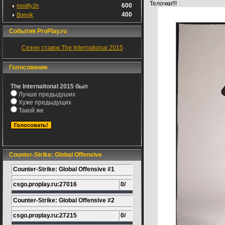
Телочки!!!
600
modify2h
400
Boevik
События ProPlay.ru
Сезон ставок The International 2015
Голосование
The Internaitonal 2015 был
Лучше предыдуших
Хуже предыдущих
Такой же
Counter-Strike: Global Offensive
Counter-Strike: Global Offensive #1
csgo.proplay.ru:27016
0/
Counter-Strike: Global Offensive #2
csgo.proplay.ru:27215
0/