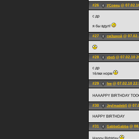
#26
@ 07.02.1
УСовец
с др
я бы вдул!
#27
@ 07.02.
см3шной
#28
@ 07.02.10 2
vbg5
c др
тёлки норм
#29
@ 07.02.10 22
fee
HAAAPPY BIRTHDAY TO
#30
@ 07.0
Jey[madebl]
HAPPY BIRTHDAY
#31
@ 08.
GabbaGabba
Happy Birhtday