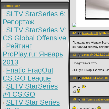
Репортажи
SLTV StarSeries 6:
Репортаж
SLTV StarSeries V:
#2
@ 06.02
boojunk[KJ]
CS Global Offensive
Поздравляю Желаю Всего 
Рейтинг
зы забрал телочку в чер
ProPlay.ru: Январь
#3
@ 06.02.10 1
3отка
2013
Представься хоть.
Fnatic FragOut
ЗЫ ну и шмары колхозные
CS:GO League
#4
@ 0
WAKETHEFCKUP
SLTV StarSeries
#2 спс
#3
#4 CS:GO
#5
Gl [[опять забанили
SLTV Star Series