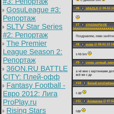
#3: Репортаж
С Днюхой 364
GosuLeague #3:
#6
@ 06.02.1
bRAZILR
Репортаж
SLTV Star Series
#7
dYh03AbPStYlE
DAAAAAAAAAAAAAAAAAAA
#2: Репортаж
Поздравляю, пиво зач0тно
The Premier
#8
@ 06.02.10 1
mydq
League Season 2:
s hb bro
Репортаж
#9
супер_сочный_пер
36ON.RU BATTLE
а чё мне с картинками дел
CITY: Плей-офф
всё же с др
Fantasy Football -
#10
Белый негр[забан
Евро 2012: Лига
с др
ProPlay.ru
#11
@ 07.02
Ахуяшечка
Rising Stars
сдр