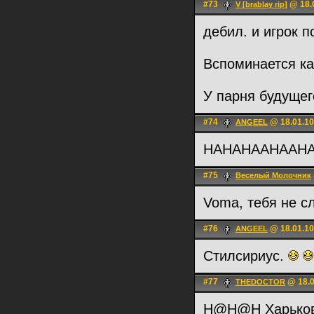
#73
@ 18.0
V [brablay rip]
дебил. и игрок 
Вспоминается ка
У парня будущего
#74
@ 18.01.10
ANGEEL
HAHAHAAHAAH
#75
Веселый Молочник
Voma, тебя не с
#76
@ 18.01.10
ANGEEL
Стилсириус.
#77
@ 18.0
THEDOCTOR
H@H@H Харьковс