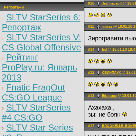
#10
@ 18.01
Jey[madebl]
Репортажи
SLTV StarSeries 6:
Репортаж
#11
@ 18.01.10 1
mityas
SLTV StarSeries V:
Зирогравити вь
CS Global Offensive
#14
@ 18.01.10 18:4
led
Рейтинг
ProPlay.ru: Январь
#12
@ 18.01
СВИНПАУК
2013
Fnatic FragOut
CS:GO League
#13
@ 18.01.10
Ебломяс
SLTV StarSeries
Ахахаха ,
зы: не боян
#4 CS:GO
SLTV Star Series
#17
BROOKELLE_BONE