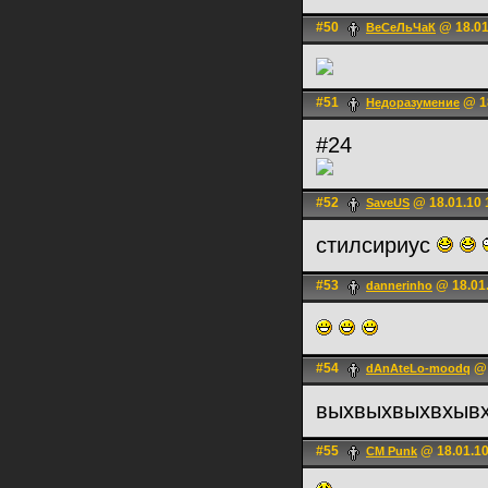
#50
@ 18.01
ВеСеЛьЧаК
#51
@ 18
Недоразумение
#24
#52
@ 18.01.10 
SaveUS
стилсириус
#53
@ 18.01.
dannerinho
#54
@ 
dAnAteLo-moodq
выхвыхвыхвхыв
#55
@ 18.01.10
CM Punk