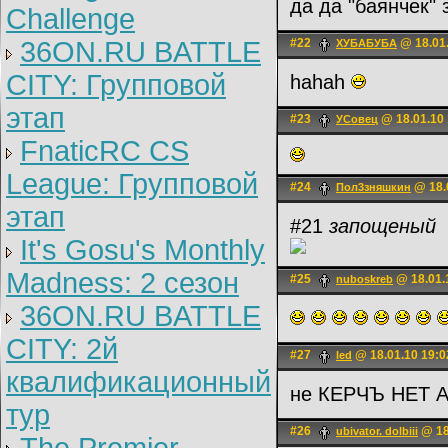
да да "баянчек"
Challenge
36ON.RU BATTLE
#22
@ 18.01.
ХУБАБУБА
CITY: Групповой
hahah
этап
#23
@ 18.01.10 
УСовец
FnaticRC CS
League: Групповой
#24
@ 18.
Пoл3зняшкин
этап
#21
запощеный
It's Gosu's Monthly
Madness: 2 сезон
#25
@ 18.01.
nuboskreb
36ON.RU BATTLE
CITY: 2й
#27
@ 18.01.10 19:0
led
квалификационный
не КЕРЧЪ НЕТ 
тур
#26
@ 18
ubivator. dolbiii