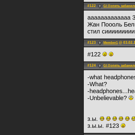
#122
Gl [[опять забанил
ааааааааааааа 
Жан Поооль Бе
стил сииииииии
#123
@ 03.02.1
Member1
#122
#124
Gl [[опять забанил
-what headphones
-What?
-headphones...he
-Unbelievable?
з.ы.
з.ы.ы. #123