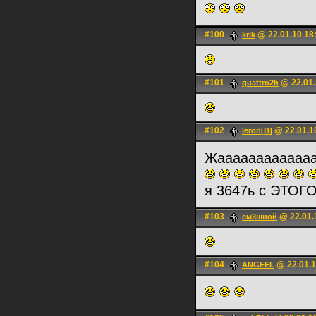
#100
@ 22.01.10 18
krlk
#101
@ 22.01.
quattro2h
#102
@ 22.01.1
leron[B]
Жааааааааааа
я 3647ь с ЭТОГ
#103
@ 22.01.
см3шной
#104
@ 22.01.1
ANGEEL