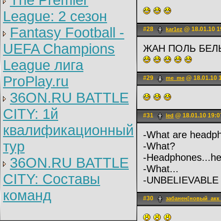
The Premier
League: 2 cезон
Fantasy Football -
#28
@ 18.01.10 1
kar1ez
UEFA Champions
ЖАН ПОЛЬ БЕ
League лига
ProPlay.ru
#29
@ 18.01.10 
me_me
36ON.RU BATTLE
CITY: 1й
#31
@ 18.01.10 19:0
led
квалификационный
-What are headph
тур
-What?
-Headphones...h
36ON.RU BATTLE
-What...
CITY: Составы
-UNBELIEVABL
команд
#30
забанен[новый_акк