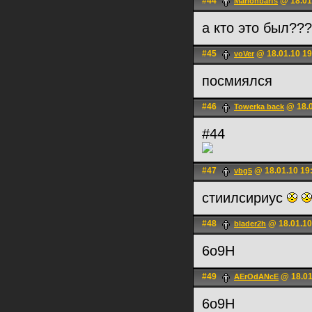
#44
@ 18.01
Marionbarfs
а кто это был??
#45
@ 18.01.10 19
voVer
посмиялся
#46
@ 18.0
Towerka back
#44
#47
@ 18.01.10 19
vbg5
стиилсириус
#48
@ 18.01.10
blader2h
6o9H
#49
@ 18.01
AErOdANcE
6o9H