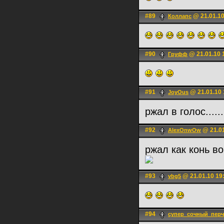
#89
@ 21.01.10
Коллапс
#90
@ 21.01.10 
Груфф
#91
@ 21.01.10 
JoyOus
ржал в голос..
#92
@ 21.01
AlexOnwOw
ржал как конь в
#93
@ 21.01.10 19
vbg5
#94
супер_сочный_перч