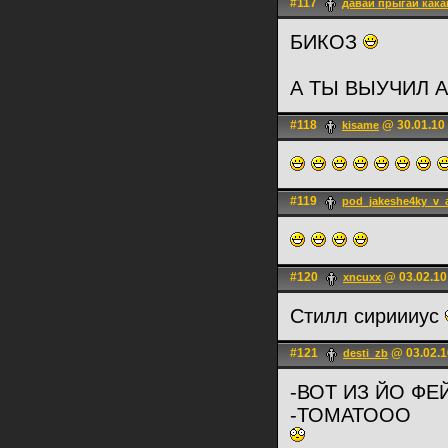
#117
давай прыгай как
БИКОЗ
А ТЫ ВЫУЧИЛ 
#118
@ 30.01.10
kisame
#119
pod_jakeshe4ky_v_
#120
@ 03.02.10
xncuxx
Стилл сириииус
#121
@ 03.02.1
desti_zb
-ВОТ ИЗ ЙО Ф
-ТОМАТООО