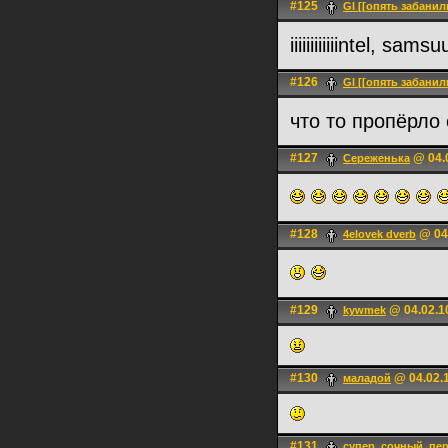
#125
Gl [[опять забанил
iiiiiiiiiiiintel, sa
#126
Gl [[опять забанил
что то пропёрло
#127
@ 04.0
Сереженька
#128
@ 04.
4elovek dverb
#129
@ 04.02.1
kywmek
#130
@ 04.02.1
маладой
#131
супер_сочный_пе