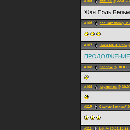
#105
@ 22.01.1
anbRbb
Жан Поль Бель
#106
pod_jakeshe4ky_v_
#107
@
36484 M4ST3Rbtw
ПРОДОЛЖЕНИЕ !
#108
@ 30.01.1
t-shocke
#109
@ 30.01
Ахуяшечка
#110
Садись-Зажимай
#111
@ 30.01.10 22
krlk