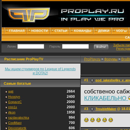
ГЛАВНАЯ
НОВОСТИ
СТАТЬИ
КОМАНДЫ
ДЕМКИ
VOD'ы
СА
Забыли па
Логин:
Пароль:
Регистра
Расписание ProPlayTV
ProPlay.ru
>
Форумы
>
BraB
Мы ищем стримеров по League of Legends
и DOTA2!
#1
pod_jakeshe4ky_v_an
Самые богатые
собственоо саб
2664
ggtt
2400
Hvostyn
КЛИКАБЕЛЬНО
2000
GopaveC
2000
rmn1x
#3
@ 18.01
TroubleMaker
1958
Akon
994
razdavalochka
700
CoolMast
606
Devostatortk