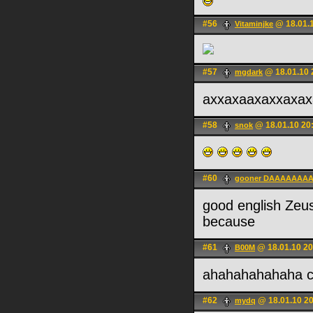
#56
@ 18.01.1
Vitaminjke
#57
@ 18.01.10 
mgdark
аххахаахаххахах
#58
@ 18.01.10 20
snok
#60
gooner DAAAAAAA
good english Ze
because
#61
@ 18.01.10 20
B00M
ahahahahahaha 
#62
@ 18.01.10 2
mydq