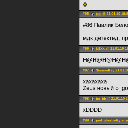
#95
@ 21.01.10 19:
krlk
#86 Павлик Бел
мдк детектед, п
#96
@ 21.01.10 1
NEXX.
H@H@H@H@H
#97
@ 21.01.1
SinneeeR
хахахаха
Zeus новый o_g
#98
@ 21.01.10 2
fnt_bb
xDDDD
#99
pod_jakeshe4ky_v_a