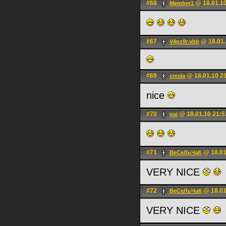
#68
@ 18.01.10
Member1
#67
@ 18.01.
V4nz0r vbb
#69
@ 18.01.10 2
cresla
nice
#70
@ 18.01.10 21:5
nal
#71
@ 18.01
ВеСеЛьЧаК
VERY NICE
#72
@ 18.01
ВеСеЛьЧаК
VERY NICE