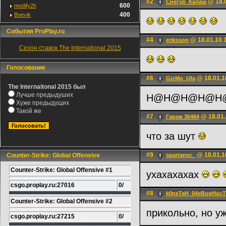
#2
@ 18.0
Снегур_Калаш
600
modify2h
400
Boevik
События ProPlay.ru
#4
@ 18.01.10 
eriksson
Сезон ставок The International 2015
Голосование
#6
@ 18.01.1
GizMo_Ufa
The Internaitonal 2015 был
Лучше предыдуших
H@H@H@H@H
Хуже предыдущих
Такой же
#7
@ 18.01.
Гараж 36484
что за шут
#9
@ 18.01.1
Counter-Strike: Global Offensive
spartanec_
Counter-Strike: Global Offensive #1
yxaxaxaxax
csgo.proplay.ru:27016
0/
#8
k0neTaH_04eBugHoc
Counter-Strike: Global Offensive #2
прикольно, но у
csgo.proplay.ru:27215
0/