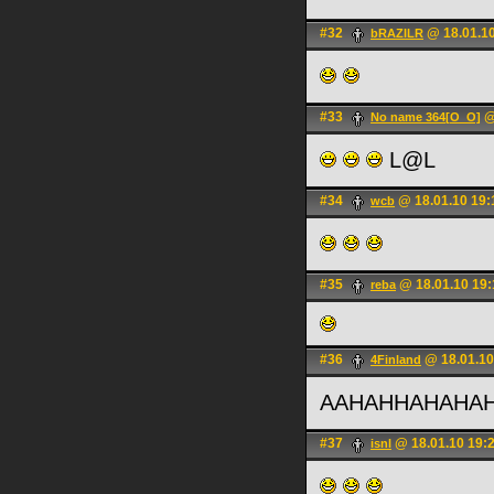
#32
@ 18.01.10
bRAZILR
#33
@
No name 364[О_О]
L@L
#34
@ 18.01.10 19:
wcb
#35
@ 18.01.10 19:
reba
#36
@ 18.01.10
4Finland
AAHAHHAHAHA
#37
@ 18.01.10 19:
isnl