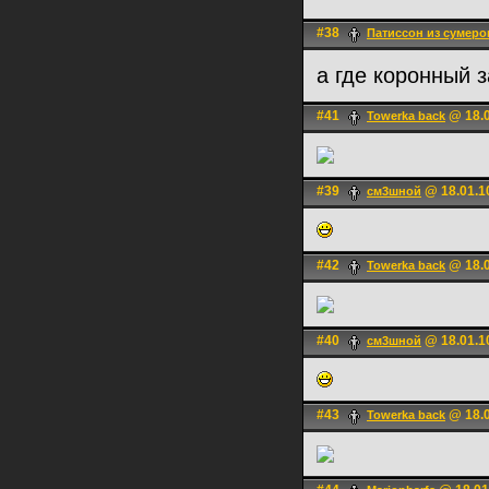
#38
Патиссон из сумеро
а где коронный 
#41
@ 18.0
Towerka back
#39
@ 18.01.1
см3шной
#42
@ 18.0
Towerka back
#40
@ 18.01.1
см3шной
#43
@ 18.0
Towerka back