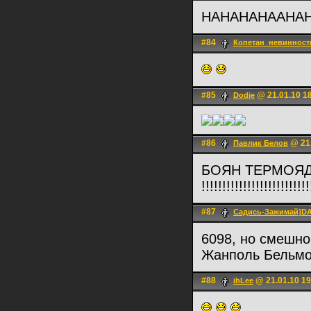
HAHAHAHAAHA
#84
Копетан_невинность
#85
@ 21.01.10 1
Dodje
#86
@ 21.
Павлик Белов
БОЯН ТЕРМОЯД
!!!!!!!!!!!!!!!!!!!!!!!!!!
#87
Садись-Зажимай]
6098, но смешн
Жанполь Бельм
#88
@ 21.01.10 19
ihLee