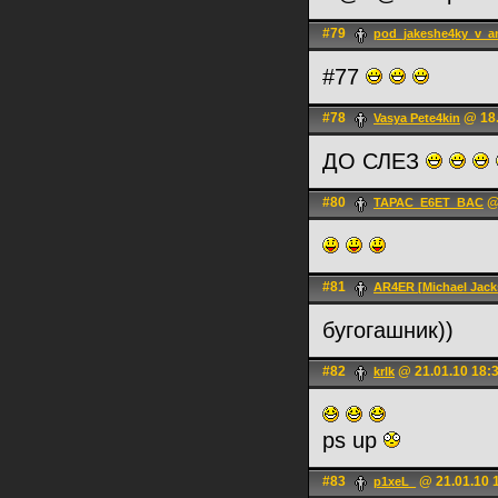
#79
pod_jakeshe4ky_v_a
#77
#78
@ 18.
Vasya Pete4kin
ДО СЛЕЗ
#80
@ 
TAPAC_E6ET_BAC
#81
AR4ER [Michael Jacks
бугогашник))
#82
@ 21.01.10 18:
krlk
ps up
#83
@ 21.01.10 
p1xeL_