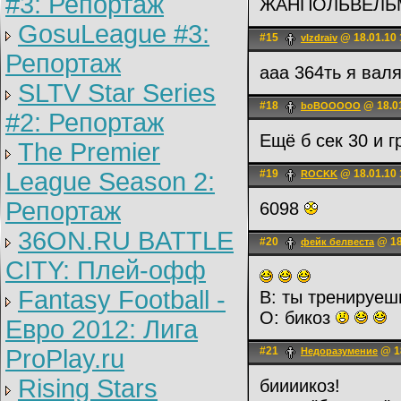
#3: Репортаж
ЖАНПОЛЬВЕЛ
GosuLeague #3:
#15
@ 18.01.10 
vlzdraiv
Репортаж
aaa 364ть я вал
SLTV Star Series
#18
@ 18.01
boBOOOOO
#2: Репортаж
Ещё б сек 30 и г
The Premier
League Season 2:
#19
@ 18.01.10 
ROCKK
Репортаж
6098
36ON.RU BATTLE
#20
@ 18
фейк белвеста
CITY: Плей-офф
Fantasy Football -
В: ты тренируеш
О: бикоз
Евро 2012: Лига
ProPlay.ru
#21
@ 18
Недоразумение
Rising Stars
биииикоз!