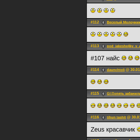
#112
Веселый Молочни
#113
pod_jakeshe4ky_v_
#107 найс
#114
@ 30.01
daunchtoli
#115
Gl [[опять забанил
#116
@ 30.01
tihun tashit
Zeus красавчик