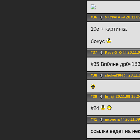
#36
@ 20.11.09
ЯКУРАГА
10е + картинка
бонус
#37
@ 20.11.0
Rage O_О
#35 Вп0лне др0ч1б
#38
@ 20.11.
shoked364
#39
@ 20.11.09 15:2
lo_
#24
#41
@ 20.11.09
школота
ссылка ведет на не