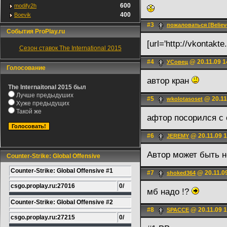
600
modify2h
400
Boevik
#3
пожаловаться [Believe
События ProPlay.ru
[url='http://vkontakt
Сезон ставок The International 2015
#4
@ 20.11.09 1
УСовец
Голосование
автор кран
The Internaitonal 2015 был
Лучше предыдуших
#5
@ 20.11
wkolotasoset
Хуже предыдущих
Такой же
афтор посорился с
#6
@ 20.11.09 1
JEREMY
Автор может быть н
Counter-Strike: Global Offensive
Counter-Strike: Global Offensive #1
#7
@ 20.11.0
shoked364
csgo.proplay.ru:27016
0/
мб надо !?
Counter-Strike: Global Offensive #2
#8
@ 20.11.09 1
SPACCE
csgo.proplay.ru:27215
0/