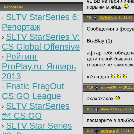
#1 BB не твоя личн
порычм в яйцы
Репортажи
SLTV StarSeries 6:
#9
@ 20.11.09 
ЯКУРАГА
Репортаж
Сообщения в форум
SLTV StarSeries V:
BraBlay (1)
CS Global Offensive
афтар тебя обидели
Рейтинг
дети порой бывают 
ProPlay.ru: Январь
главное не комплек
2013
х7я я дал
Fnatic FragOut
#10
@ 20.11.
shoked364
CS:GO League
ахахахахах
SLTV StarSeries
#11
@ 20.11.
shoked364
#4 CS:GO
пасмарите в альбом
SLTV Star Series
#12
@ 20.11.09
ЯКУРАГА