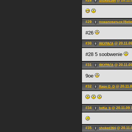
#28
@ 20.11.
shoked364
#29
пожаловаться [Belie
#26
#30
@ 20.11.09
ЯКУРАГА
#28 5 soobwenie
#31
@ 20.11.09
ЯКУРАГА
9oe
#32
@ 20.11.0
Rage O_О
#34
@ 20.11.09 
beKa_b
#35
@ 20.11.
shoked364