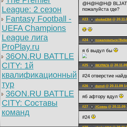
The Premier
@H@H@H@ BLJAT' 
League: 2 cезон
пожалуйста где?
Fantasy Football -
#23
@ 20.11.
shoked364
UEFA Champions
League лига
#24
пожаловаться [Belie
ProPlay.ru
я б выдул бы
36ON.RU BATTLE
CITY: 1й
#25
@ 20.11.09
ЯКУРАГА
квалификационный
#24 отверстие найд
тур
#26
@ 20.11.09 1
duny4
36ON.RU BATTLE
яб афтору вдул
CITY: Составы
#27
@ 20.11.09 
УСовец
команд
#24