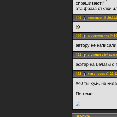
спрашивают!"
эта фраза отключи
#49
@ 20.11.
shoked364
#50
@ 20.
агрошкольник
автору не написал
#51
стопицот е4ей кээса
афтар на белазы с 
#52
@ 20.11
Fan of Dosia
#40 ты ху.й, не ки
По теме:
Ответить