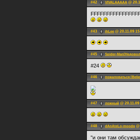
#42
@ 20.1
VIVALAAAAA
FFFFFFFFFFFFFF
#43
@ 20.11.09 15
ihLee
#45
Spider-Man[Недовол
#24
#46
пожаловаться [Belie
#47
@ 20.11.09
ложный
#48
@ 
dAnAteLo-moodq
"и они там обсужда