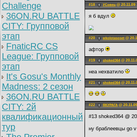
Challenge
#18
@ 20.11.09 
УСовец
36ON.RU BATTLE
я б вдул
CITY: Групповой
этап
#20
@ 20.1
wkolotasoset
FnaticRC CS
афтор
League: Групповой
#19
@ 20.11.
shoked364
этап
неа нехватило
It's Gosu's Monthly
#21
@ 20.11.
shoked364
Madness: 2 сезон
36ON.RU BATTLE
CITY: 2й
#22
@ 20.11.09
ЯКУРАГА
квалификационный
#13 shoked364 @ 20.
тур
ну браблеевцы go v 