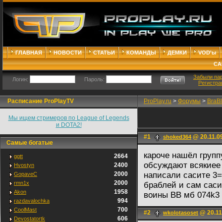
ГЛАВНАЯ
НОВОСТИ
СТАТЬИ
КОМАНДЫ
ДЕМКИ
VOD'ы
СА
Забыли па
Логин:
Пароль:
Регистра
Расписание ProPlayTV
ProPlay.ru
>
Форумы
>
BraB
Мы ищем стримеров по League of Legends
и DOTA2!
#1
@ 20.11.0
shoked364
Самые богатые
кароче нашёл группу
2664
ggtt
обсуждают всякиее 
2400
Hvostyn
2000
написали сасите 3=
GopaveC
2000
rmn1x
браблей и сам саси
1958
Akon
воины BB мб 074k3 h
994
razdavalochka
700
CoolMast
#2
@ 20.11
wkolotasoset
606
Devostatortk