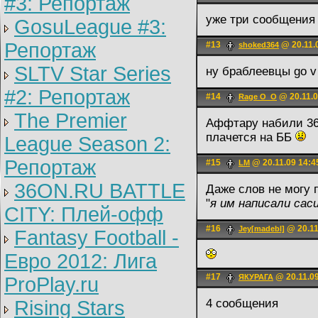
#3: Репортаж
уже три сообщения 
GosuLeague #3:
Репортаж
#13
@ 20.11.
shoked364
SLTV Star Series
ну браблеевцы go v 
#2: Репортаж
#14
@ 20.11.0
Rage O_О
The Premier
Аффтару набили 36
плачется на ББ
League Season 2:
Репортаж
#15
@ 20.11.09 14:4
LM
36ON.RU BATTLE
Даже слов не могу 
"
я им написали сас
CITY: Плей-офф
#16
@ 20.11
Jey[madebl]
Fantasy Football -
Евро 2012: Лига
#17
@ 20.11.09
ЯКУРАГА
ProPlay.ru
Rising Stars
4 сообщения