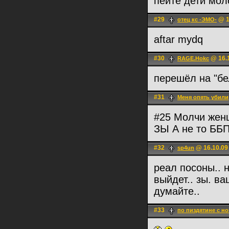
пейте дети мол
#29
@ 1
отец кс -ЭМО-
aftar mydq
#30
@ 16.1
RAGE.Hokc
перешёл на "б
#31
Меня опять убили
#25 Молчи же
ЗЫ А не то ББ
#32
@ 16.10.09
sp4un
реал посоны.. 
выйдет.. зы. ва
думайте..
#33
по пиздятине с но