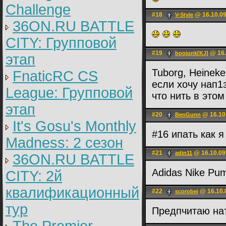
Challenge
#18
@ 16.10.09
V-Style
36ON.RU BATTLE
CITY: Групповой
#19
@ 16.
boojunk[KJ]
этап
Tuborg, Heineke
FnaticRC CS
если хочу нап1
League: Групповой
что нить в этом
этап
#20
@ 16.10
BenGunn
It's Gosu's Monthly
#16 ипать как 
Madness: 2 сезон
#21
@ 16.10.09
adin11
36ON.RU BATTLE
Adidas Nike P
CITY: 2й
квалификационный
#22
@ 16.10.
scorobei
тур
Предпчитаю на