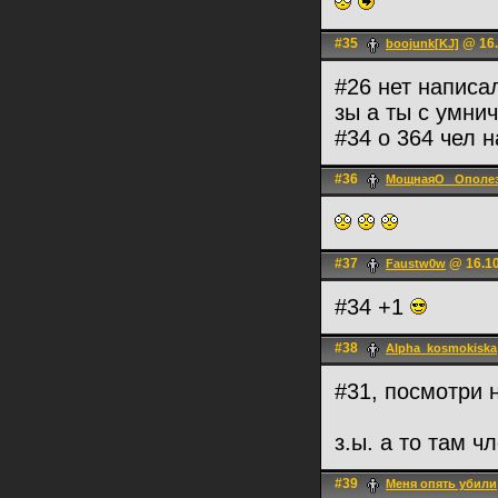
#35
@ 16.
boojunk[KJ]
#26 нет написа
зы а ты с умни
#34 о 364 чел 
#36
МощнаяО_ Ополе
#37
@ 16.10
Faustw0w
#34 +1
#38
Alpha_kosmokiska
#31, посмотри 
з.ы. а то там ч
#39
Меня опять убили