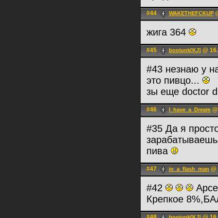
#44
@
WAKETHEFCKUP
жига 364
#45
@ 16.
boojunk[KJ]
#43 незнаю у н
это пивцо...
зы еще doctor 
#46
@ 
I_have_a_Dream
#35 Да я прост
зарабатываешь
пива
#47
@ 
in_a_flash_man
#42
Арсе
Крепкое 8%,Б
#48
@ 16.
boojunk[KJ]