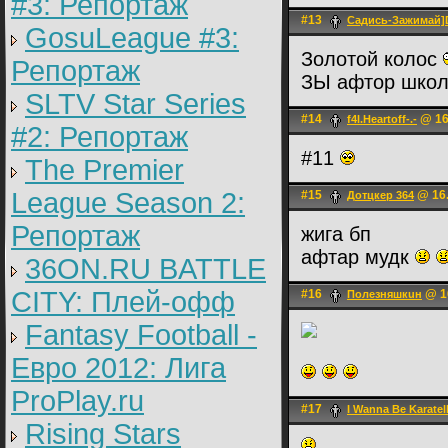
#3: Репортаж
#13
Садись-Зажима
GosuLeague #3:
Золотой колос
Репортаж
ЗЫ афтор школя
SLTV Star Series
#14
@ 16
f4l.Heartoff-.-
#2: Репортаж
#11
The Premier
League Season 2:
#15
@ 16.
Дотцкер 364
Репортаж
жига бп
афтар мудк
36ON.RU BATTLE
CITY: Плей-офф
#16
@ 16
Полeзняшкuн
Fantasy Football -
Евро 2012: Лига
ProPlay.ru
#17
I Wanna Be Karatel
Rising Stars