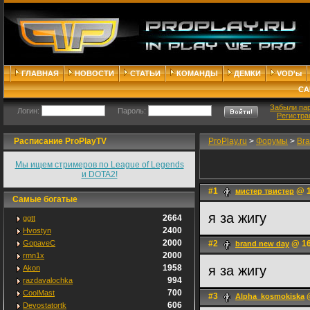
ГЛАВНАЯ
НОВОСТИ
СТАТЬИ
КОМАНДЫ
ДЕМКИ
VOD'ы
СА
Забыли па
Логин:
Пароль:
Регистра
Расписание ProPlayTV
ProPlay.ru
>
Форумы
>
Bra
Мы ищем стримеров по League of Legends
и DOTA2!
#1
@ 1
мистер твистер
Самые богатые
я за жигу
2664
ggtt
2400
Hvostyn
2000
GopaveC
#2
@ 16
brand new day
2000
rmn1x
1958
я за жигу
Akon
994
razdavalochka
700
CoolMast
#3
@
Alpha_kosmokiska
606
Devostatortk