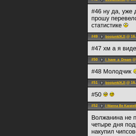
#46 ну да, уже 
прошу перевелс
статистике
#49
@ 16.
boojunk[KJ]
#47 хм а я вид
#50
@ 
I_have_a_Dream
#48 Молодчик
#51
@ 16.
boojunk[KJ]
#50
#52
I Wanna Be Karatel
Волжанина не 
четыре дня подр
накупил чипсов