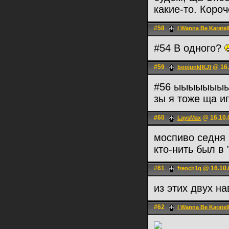
какие-то. Коро
#58
I Wanna Be Karatel
#54 В одного?
#59
@ 16.
boojunk[KJ]
#56 ыыыыыыыы
зы я тоже ща и
#60
@ 16.10.
LаysMax
моспиво седня
кто-нить был в 
#61
@ 16.10.
french1g
из этих двух на
#62
I Wanna Be Karatel