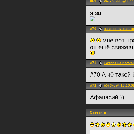
#69
@ 17.1
V4nz0r vbb
я за
#70
на ап онли барат
мне вот нр
он ещё свежев
#71
I Wanna Be Karatel
#70 А ч0 такой
#72
@ 17.10.0
b0bJke
Афанасий ))
Ответить