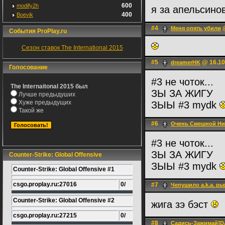
600
modify2h
я за апельсино
400
Boevik
#4
@
Меня опять убили
События ProPlay.ru
Сезон ставок The International 2015
#5
@ 16.10
dreamerHK
Голосование
#3 не чоток...
The Internaitonal 2015 был
ЗЫ ЗА ЖИГУ
Лучше предыдуших
Хуже предыдущих
ЗЫЫ #3 mydk
Такой же
#6
Очень Смешной Ни
#3 не чоток...
ЗЫ ЗА ЖИГУ
Counter-Strike: Global Offensive
ЗЫЫ #3 mydk
Counter-Strike: Global Offensive #1
csgo.proplay.ru:27016
0/
#7
Чепушило a.k.a. р
Counter-Strike: Global Offensive #2
жига зэ бэст
csgo.proplay.ru:27215
0/
#8
Садись-Зажимай