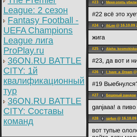
The Premier
#23
Меня опять убили
League: 2 cезон
#22 всё это хуе
Fantasy Football -
#24
@ 16.10.09 
ihLee
UEFA Champions
жига
League лига
ProPlay.ru
#25
Alpha_kosmokiska
36ON.RU BATTLE
#23, да вот и н
CITY: 1й
#26
@ 
I_have_a_Dream
квалификационный
#19 Выебнулся
тур
#27
Бешеный рандом
36ON.RU BATTLE
ganjaaa! а пиво
CITY: Составы
команд
#28
@ 16.10.09
sp4un
вот тупые олол