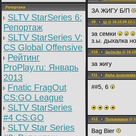
Репортажи
ЗА ЖИГУ Б/П
SLTV StarSeries 6:
#9
@ 16.10.09 22:1
Gl
Репортаж
за семки
SLTV StarSeries V:
з.ы. дыхалка 
CS Global Offensive
#10
@ 16.10
Spr1teJke
Рейтинг
за жигу
ProPlay.ru: Январь
2013
#11
Alpha_kosmokiska
Fnatic FragOut
##5, 6
CS:GO League
SLTV StarSeries
#4 CS:GO
#12
@ 16
Полeзняшкuн
SLTV Star Series
Bag Bier