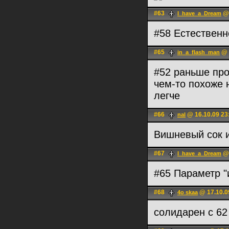
#63
@ 
I_have_a_Dream
#58 Естествен
#65
@ 
in_a_flash_man
#52 раньше пр
чем-то похоже 
легче
#66
@ 16.10.09 23
nal
Вишневый сок
#67
@ 
I_have_a_Dream
#65 Параметр "
#68
@ 17.10.0
4o skaa
солидарен с 6