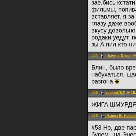
зае.бись кстати
фильмы, попива
вставляет, я за
глазу даже воо
вкусу довольно
родаки уедут, 
зы А пил кто-н
#54
@ 
I_have_a_Dream
Блин, было вре
набухаться, ща
разгона
#55
@ 16.
boojunk[KJ]
ЖИГА ШМУРДЯ
#56
I Wanna Be Karatel
#53 Но, две па
будем, ща Энес