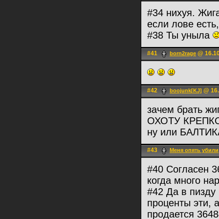
#34 нихуя. Жиг
если лове есть
#38 Ты уныла
#41
@ 16.10
born2rage
#42
@ 16.
boojunk[KJ]
зачем брать жи
ОХОТУ КРЕПКО
ну или БАЛТИ
#43
Меня опять убили
#40 Согласен 3
когда много на
#42 Да в пизду 
проценты эти, 
продается 3648