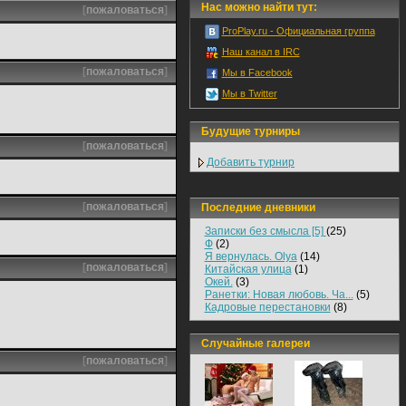
Нас можно найти тут:
[
пожаловаться
]
ProPlay.ru - Официальная группа
Наш канал в IRC
[
пожаловаться
]
Мы в Facebook
Мы в Twitter
Будущие турниры
[
пожаловаться
]
Добавить турнир
[
пожаловаться
]
Последние дневники
Записки без смысла [5]
(25)
Ф
(2)
Я вернулась. Olya
(14)
[
пожаловаться
]
Китайская улица
(1)
Окей.
(3)
Ранетки: Новая любовь. Ча...
(5)
Кадровые перестановки
(8)
Случайные галереи
[
пожаловаться
]