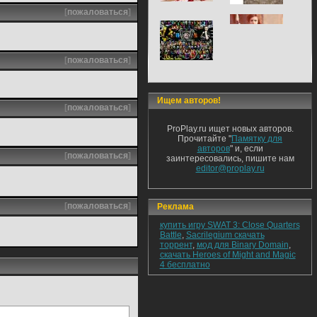
[
пожаловаться
]
[
пожаловаться
]
Ищем авторов!
[
пожаловаться
]
ProPlay.ru ищет новых авторов.
Прочитайте "
Памятку для
авторов
" и, если
[
пожаловаться
]
заинтересовались, пишите нам
editor@proplay.ru
[
пожаловаться
]
Реклама
купить игру SWAT 3: Close Quarters
Battle
,
Sacrilegium скачать
торрент
,
мод для Binary Domain
,
скачать Heroes of Might and Magic
4 бесплатно