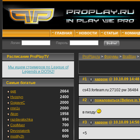
ГЛАВНАЯ
НОВОСТИ
СТАТЬИ
КОМАН
Логин:
Пароль:
Расписание ProPlayTV
ProPlay.ru
>
Форумы
>
BraBlay
>
Мы ищем стримеров по League of
Legends и DOTA2!
#1
@ 10.10.09 14:48
xappow
Самые богатые
cs43.forteam.ru:27102 pw 36484
2664
ggtt
2400
Hvostyn
#2
пожаловаться [Believe in 
2000
GopaveC
2000
rmn1x
в пизду
1958
Akon
994
razdavalochka
#3
@ 10.10.09 14:50
xappow
700
CoolMast
606
Devostatortk
+5
600
modify2h