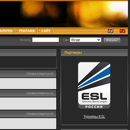
ГАЛЕРЕИ
РЕКЛАМА
САЙТ
Искать:
Где:
Партнеры
[
пожаловаться
]
[
пожаловаться
]
[
пожаловаться
]
Турниры ESL