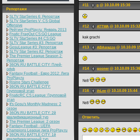
#11
@ 10.10.09 15:30
o
Репортажи
SLTV StarSeries 6: Репортаж
SLTV StarSeries V: CS Global
Offensive
#12
@ 10.10.09 15:3
ATTWA
Рейтинг ProPlay.ru: Январь 2013
Fnatic FragOut CS:GO League
kak grachi
SLTV StarSeries #4 CS:GO
SLTV Star Series #3: Репортаж
GosuLeague #3: Репортаж
#13
@ 10.10.09 1
ABAsrazzo
SLTV Star Series #2: Репортаж
The Premier League Season 2:
Репортаж
36ON.RU BATTLE CITY: Плей-
#14
@ 10.10.09 15:3
gooner
офф
Fantasy Football - Евро 2012: Лига
ProPlay.ru
№8
Rising Stars Challenge
36ON.RU BATTLE CITY:
#16
@ 10.10.09 15:44
Групповой этап
ihLee
FnaticRC CS League: Групповой
этап
№8
It's Gosu's Monthly Madness: 2
сезон
36ON.RU BATTLE CITY: 2й
квалификационный тур
Ответить
The Premier League: 2 cезон
Fantasy Football - UEFA
Champions League лига ProPlay.ru
36ON.RU BATTLE CITY: 1й
квалификационный тур