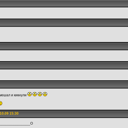
 мешал и кикнули
10.09 15:30
________________O