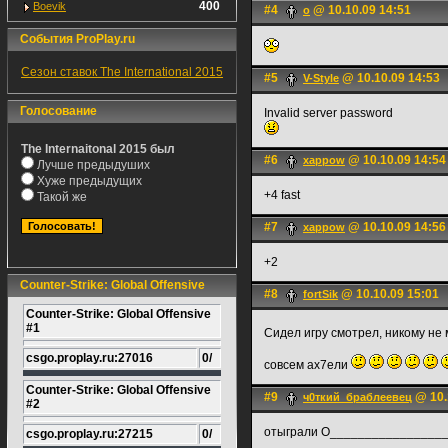
400
Boevik
#4
@ 10.10.09 14:51
o
События ProPlay.ru
Сезон ставок The International 2015
#5
@ 10.10.09 14:53
V-Style
Голосование
Invalid server password
The Internaitonal 2015 был
#6
@ 10.10.09 14:54
xappow
Лучше предыдуших
Хуже предыдущих
+4 fast
Такой же
#7
@ 10.10.09 14:56
xappow
+2
Counter-Strike: Global Offensive
#8
@ 10.10.09 15:01
fortSik
Counter-Strike: Global Offensive
#1
Сидел игру смотрел, никому не
csgo.proplay.ru:27016
0/
совсем ах7ели
Counter-Strike: Global Offensive
#9
@ 10.
ч0ткий_браблеевец
#2
отыграли O________________
csgo.proplay.ru:27215
0/