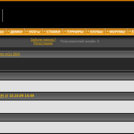
ДЫ
ДЕМКИ
VOD'ы
СТАВКИ
ТУРНИРЫ
КЛУБЫ
ФОРУМЫ
Забыли пароль?
Пользователей онлайн: 0
Регистрация
go m1x 364!
@ 10.10.09 14:49
TP]