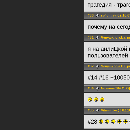
трагедия - тра
#30
@ 02.10.0
sp4un..
почему на сего
#31
Чепушило a.k.a. 
я на анлиЦкой
пользователей 
#32
Чепушило a.k.a. 
#14,#16 +10050
#34
No name 364[О_О]
#35
@ 02.10
Vitaminjke
#28