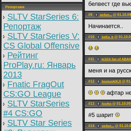
белвест где вь
Репортажи
SLTV StarSeries 6:
#9
@ 01.10.09
sp4un...
Репортаж
Начинается..
SLTV StarSeries V:
#10
@ 01.10.0
beKa_b
CS Global Offensive
Рейтинг
#11
m1Gh fan of ABA
ProPlay.ru: Январь
меня и на русс
2013
#12
@ 01.
Fnatic FragOut
boojunk[KJ]
CS:GO League
афтар не
SLTV StarSeries
#13
@ 01.10.09
fox4ts
#4 CS:GO
#5 шарит
SLTV Star Series
#14
@ 01.10.0
sp4un...