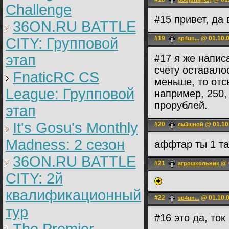
Challenge
#15 привет, да
36ON.RU BATTLE
#19
@ 01.10.0
CITY: Групповой
sp4un...
этап
#17 я же написа
счету оставалос
FnaticRC CS
меньше, то отс
League: Групповой
например, 250,
прорублей.
этап
It's Gosu's Monthly
#20
@ 01.10
см3шной
Madness: 2 сезон
аффтар ты 1 т
36ON.RU BATTLE
#21
@ 0
агрошкольник
CITY: 2й
квалификационный
#22
@ 01.10.0
sp4un...
тур
#16 это да, ток 