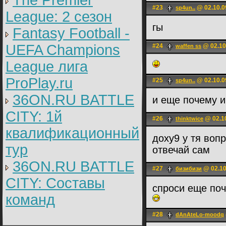
The Premier
#23
@ 02.10.0
sp4un..
League: 2 cезон
гы
Fantasy Football -
UEFA Champions
#24
@ 02.10
waffen ss
League лига
ProPlay.ru
#25
@ 02.10.0
sp4un..
36ON.RU BATTLE
и еще почему и
CITY: 1й
#26
@ 02.10
thinktwice
квалификационный
доху9 у тя воп
тур
отвечай сам
36ON.RU BATTLE
#27
@ 02.10
бизибизи
CITY: Составы
спроси еще поч
команд
#28
dAnAteLo-moodq