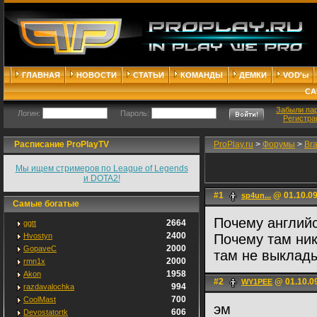
ГЛАВНАЯ
НОВОСТИ
СТАТЬИ
КОМАНДЫ
ДЕМКИ
VOD'ы
СА
Забыли па
Логин:
Пароль:
Регистра
Расписание ProPlayTV
ProPlay.ru
>
Форумы
>
Br
Мы ищем стримеров по League of Legends
и DOTA2!
#1
@ 01.10.09
sp4un...
Самые богатые
Почему английс
2664
ggtt
2400
Hvostyn
Почему там ник
2000
GopaveC
там не выклад
2000
rmn1x
1958
Akon
#2
@ 01.10.0
WY1PEE
994
razdavalochka
700
CoolMast
эм
606
Devostatortk