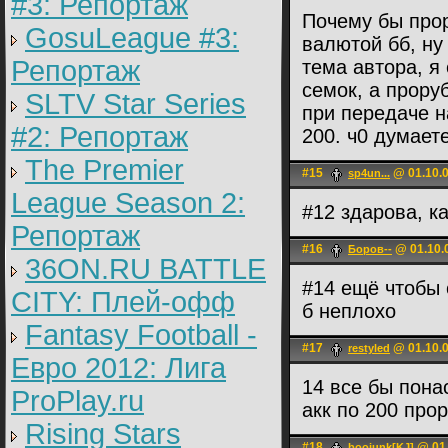
#3: Репортаж
Почему бы прор
GosuLeague #3:
валютой бб, ну
Репортаж
тема автора, я
семок, а проруб
SLTV Star Series
при передаче н
#2: Репортаж
200. ч0 думает
The Premier
#15
@ 01.10.0
sp4un...
League Season 2:
#12 здарова, к
Репортаж
#16
@ 01.10.
Боров--
36ON.RU BATTLE
#14 ещё чтобы
CITY: Плей-офф
б неплохо
Fantasy Football -
#17
@ 01.10.0
restyled
Евро 2012: Лига
14 все бы пона
ProPlay.ru
акк по 200 про
Rising Stars
#18
@ 01.
boojunk[KJ]