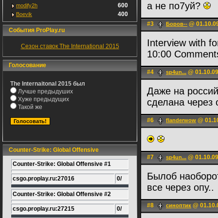
а не по7уй?
600
modify2h
400
Boevik
#3
@ 01.10.0
Боров--
События ProPlay.ru
Interview with 
Сезон ставок The International 2015
10:00 Comments
Голосование
#4
@ 01.10.09
sp4un...
The Internaitonal 2015 был
Даже на россий
Лучше предыдуших
Хуже предыдущих
сделана через о
Такой же
#6
@ 01.10
flanderwow
Counter-Strike: Global Offensive
#7
@ 01.10.09
sp4un...
Counter-Strike: Global Offensive #1
Былоб наоборот,
csgo.proplay.ru:27016
0/
все через опу..
Counter-Strike: Global Offensive #2
#8
@ 01.10.
синоптик
csgo.proplay.ru:27215
0/