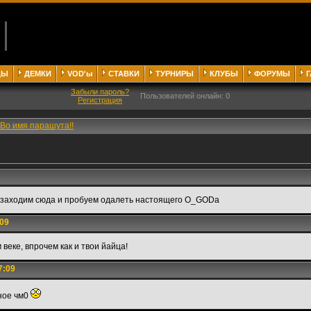
ДЫ
ДЕМКИ
VOD'ы
СТАВКИ
ТУРНИРЫ
КЛУБЫ
ФОРУМЫ
Забыли пароль?
Пользователей онлайн: 0
Регистрация
Во имя парашута!!
om/ заходим сюда и пробуем одалеть настоящего O_GODa
:09
веке, впрочем как и твои йайца!
7:09
ное чм0