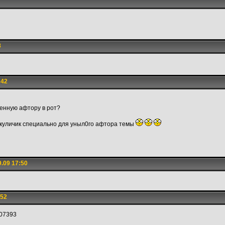
8
:42
женную афтору в рот?
куличик специально для уныл0го афтора темы
.09 17:50
:52
907393