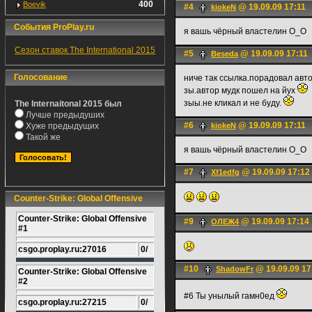
400
Boevik
#4
@ 19.09.09 17:11
kiokeN
События ProPlay.ru
я вашь чёрный властелин O_O
Сезон ставок The International 2015
#5
@ 19.09.09 17:11
Beseda
Голосование
ниче так ссылка.порадовал авт
зы.автор мудк пошел на йух
зыы.не кликал и не буду.
The Internaitonal 2015 был
Лучше предыдуших
#6
@ 19.09.09 17:11
Хуже предыдущих
kiokeN
Такой же
я вашь чёрный властелин O_O
#7
@ 19.09.09 17:12
Xf1edfg
Counter-Strike: Global Offensive
Counter-Strike: Global Offensive
#9
@ 19.09.09 17:14
ОЛЕЖ4
#1
csgo.proplay.ru:27016
0/
#10
@ 19.09.09 17
ShadowFr
Counter-Strike: Global Offensive
#2
#6 Ты унылый гамн0ед
csgo.proplay.ru:27215
0/