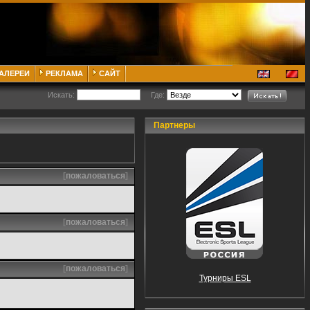
ГАЛЕРЕИ
РЕКЛАМА
САЙТ
Искать:
Где:
Партнеры
[
пожаловаться
]
[
пожаловаться
]
[
пожаловаться
]
Турниры ESL