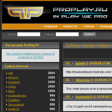
ГЛАВНАЯ
НОВОСТИ
СТАТЬИ
КОМАН
Логин:
Пароль:
Расписание ProPlayTV
ProPlay.ru
>
Форумы
>
BraBlay
>
Мы ищем стримеров по League of
Legends и DOTA2!
#1
@ 19.09.09 17:08
kiokeN
Самые богатые
http://shadowblazer.mybrute.c
2664
ggtt
2400
Hvostyn
#2
@ 19.09.09 17
UNэстетик
2000
GopaveC
2000
rmn1x
Эта тема уныла исчо в прошлом 
1958
Akon
994
razdavalochka
#3
@ 19.09.09 1
boojunk[KJ]
700
CoolMast
606
Devostatortk
с7ка п1здуй нах1й некликабель
600
modify2h