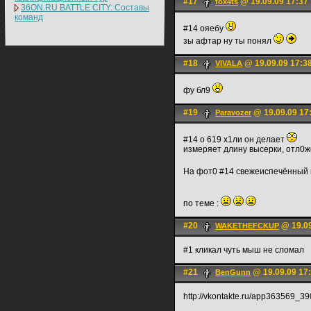
#17
@ 19.09.09 17:37
fox4ts
36ON.RU BATTLE CITY: Составы
команд
#14 ояебу
зы афтар ну ты понял
#18
@ 19.09.09 17:3
VIVALA
фу бл9
#19
@ 19.09.09 17
Paravozer
#14 о 619 х1ли он делает
измеряет длину высерки, отл0
На фот0 #14 свежеиспечённый 
по теме :
#20
@ 19.09
WAKETHEFCKUP
#1 кликал чуть мыш не сломал
#21
@ 19.09.09 17
BenGunn
http://vkontakte.ru/app363569_3