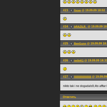
#23
@ 19.09.09 18:02
fixser
#24
@ 19.09.09 18
bRAZILR_
#25
@ 19.09.09 18
BenGunn
#26
@ 19.09.09 18:3
tw0nK1
#27
@ 19.09.09
555555555555
nikto tak i ne dogadals9,4to afftar
Ответить