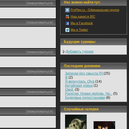
Нас можно найти тут:
[
пожаловаться
]
ProPlay.ru - Официальная группа
Наш канал в IRC
[
пожаловаться
]
Мы в Facebook
Мы в Twitter
Будущие турниры
Добавить турнир
[
пожаловаться
]
Последние дневники
[
пожаловаться
]
Записки без смысла [5]
(25)
Ф
(2)
Я вернулась. Olya
(14)
Китайская улица
(1)
Окей.
(3)
[
пожаловаться
]
Ранетки: Новая любовь. Ча...
(5)
Кадровые перестановки
(8)
Случайные галереи
[
пожаловаться
]