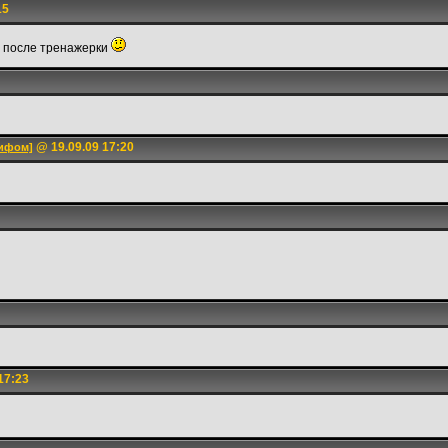
15
ки после тренажерки
@ 19.09.09 17:20
рифом]
17:23