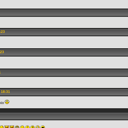
:23
:23
1
 18:31
 kio