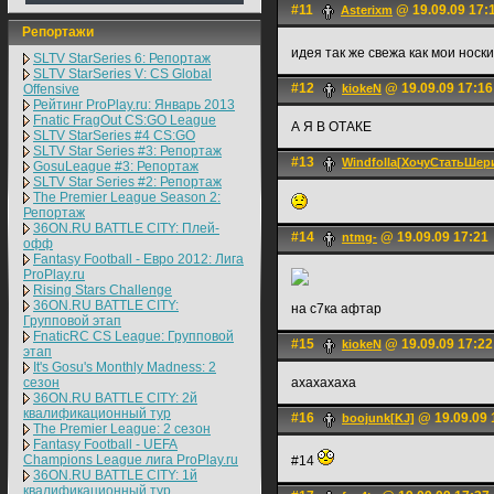
#11
@ 19.09.09 17:
Asterixm
Репортажи
идея так же свежа как мои нос
SLTV StarSeries 6: Репортаж
SLTV StarSeries V: CS Global
#12
@ 19.09.09 17:16
Offensive
kiokeN
Рейтинг ProPlay.ru: Январь 2013
Fnatic FragOut CS:GO League
А Я В ОТАКЕ
SLTV StarSeries #4 CS:GO
SLTV Star Series #3: Репортаж
#13
Windfolla[ХочуСтатьШе
GosuLeague #3: Репортаж
SLTV Star Series #2: Репортаж
The Premier League Season 2:
Репортаж
36ON.RU BATTLE CITY: Плей-
#14
@ 19.09.09 17:21
ntmg-
офф
Fantasy Football - Евро 2012: Лига
ProPlay.ru
Rising Stars Challenge
36ON.RU BATTLE CITY:
на с7ка афтар
Групповой этап
FnaticRC CS League: Групповой
#15
@ 19.09.09 17:22
kiokeN
этап
It's Gosu's Monthly Madness: 2
сезон
axaxaxaxa
36ON.RU BATTLE CITY: 2й
квалификационный тур
#16
@ 19.09.09 
boojunk[KJ]
The Premier League: 2 cезон
Fantasy Football - UEFA
Champions League лига ProPlay.ru
#14
36ON.RU BATTLE CITY: 1й
квалификационный тур