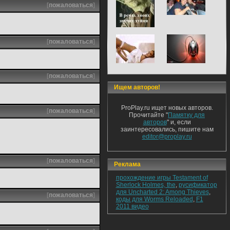
[
пожаловаться
]
[
пожаловаться
]
[
пожаловаться
]
Ищем авторов!
ProPlay.ru ищет новых авторов.
[
пожаловаться
]
Прочитайте "
Памятку для
авторов
" и, если
заинтересовались, пишите нам
editor@proplay.ru
[
пожаловаться
]
Реклама
прохождение игры Testament of
Sherlock Holmes, the
,
русификатор
для Uncharted 2: Among Thieves
,
[
пожаловаться
]
коды для Worms Reloaded
,
F1
2011 видео