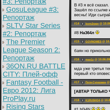
#3: Репортаж
В #3 я всё сказал.
GosuLeague #3:
Зашёл по ссылке и
весны! Иди сыграй, п
Репортаж
SLTV Star Series
#14
@ 10.06
born2rage
#2: Репортаж
#8
На364л
The Premier
#15
@ 10.
GOVNOMES
League Season 2:
баян но прикольно
Репортаж
#16
@ 10.06.09
max1z
36ON.RU BATTLE
мда уже третья те
CITY: Плей-офф
первый кто опове
Fantasy Football -
#17
@ 
Петя-Супермен
Евро 2012: Лига
[АВТАР ТОЛЬКО 
ProPlay.ru
#18
@ 10.0
K1RU5HQ4
Rising Stars
#1,b0j4N