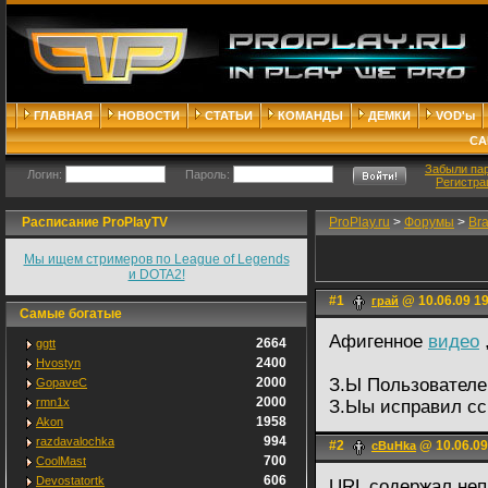
ГЛАВНАЯ
НОВОСТИ
СТАТЬИ
КОМАНДЫ
ДЕМКИ
VOD'ы
СА
Забыли па
Логин:
Пароль:
Регистра
Расписание ProPlayTV
ProPlay.ru
>
Форумы
>
Br
Мы ищем стримеров по League of Legends
и DOTA2!
#1
@ 10.06.09 1
грай
Самые богатые
Афигенное
видео
2664
ggtt
2400
Hvostyn
2000
З.Ы Пользователе
GopaveC
2000
rmn1x
З.Ыы исправил сс
1958
Akon
994
razdavalochka
#2
@ 10.06.09
cBuHka
700
CoolMast
606
Devostatortk
URL содержал неп