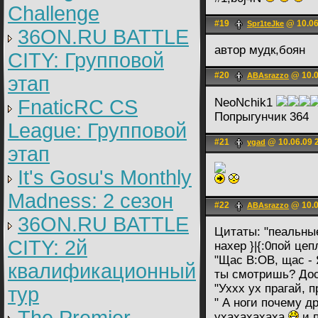
Challenge
#19
@ 10.06
Spr1teJke
36ON.RU BATTLE
автор мудк,боян
CITY: Групповой
#20
@ 10.0
ABAsrazzo
этап
FnaticRC CS
NeoNchik1
Попрыгунчик 364
League: Групповой
#21
@ 10.06.09 
ygad
этап
It's Gosu's Monthly
Madness: 2 сезон
#22
@ 10.0
ABAsrazzo
36ON.RU BATTLE
Цитаты: "пеальны
CITY: 2й
нахер }|{:0пой цеп
"Щас В:ОВ, щас - Я
квалификационный
ты смотришь? Дос
"Уххх ух прагай, п
тур
" А ноги почему д
ухахахахаха
и п