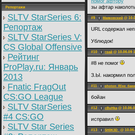
помог афтору
зы афтар наколо
Репортажи
SLTV StarSeries 6:
#9
@ 10.0
Маяковский
Репортаж
URL содержал неп
SLTV StarSeries V:
Ублюдок!
CS Global Offensive
#10
@ 10.06.09 
грай
Рейтинг
#8 не помог
ProPlay.ru: Январь
2013
З.Ы. накормил по
Fnatic FragOut
#11
photon_R[не_бани
CS:GO League
бойан
SLTV StarSeries
#12
@ 10.06.0
cBuHka
#4 CS:GO
исправил
SLTV Star Series
#13
@ 10.06.
5H0K3D_