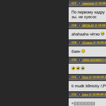
#27
@ 10.06
valachedi
По первому кадру 
зы. не хуесос
#28
@ 10.06.
METAL87
ahahaaha чётко
#29
@ 10.06.0
УСовец
баян
#30
@
1060k [DOSMOT]
#31
@ 10.06.09 
Pron
ti mudk b9nistiy /;
#32
@ 10.06.09 2
Katy
=)))))))))))))))