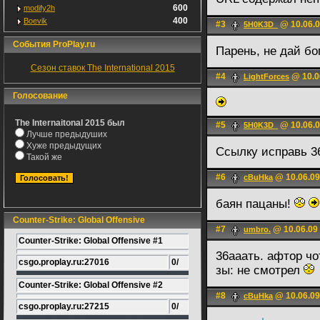
600
modify2h
400
Boevik
#3
@ 10.06.0
5H0K3D_
События ProPlay.ru
Парень, не дай бог
Сезон ставок The International 2015
#4
@ 10.0
LightForces
Голосование
The Internaitonal 2015 был
#5
@ 10.06.0
5H0K3D_
Лучше предыдуших
Хуже предыдущих
Ссылку исправь 
Такой же
#6
@ 10.06.09
cBuHka
баян пацаны!
Counter-Strike: Global Offensive
#7
@ 10.06.09
umbro.
Counter-Strike: Global Offensive #1
36ааать. афтор чо
csgo.proplay.ru:27016
0/
зы: не смотрел
Counter-Strike: Global Offensive #2
#8
@ 10.06.09
cBuHka
csgo.proplay.ru:27215
0/