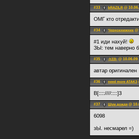
#33
@ 10.06.
bRAZILR
ОМГ кто отредакт
#34
@ 
Чернокнижник
#1 иди нaxyй!
ЗЫ: тем наверно 
#35
@ 10.06.09 
-h33l-
автар оригинален
#36
need more ATAK3
В[::::////::::]3
#37
@ 10.
Шум дождя
6098
зЫ. несмарел =)