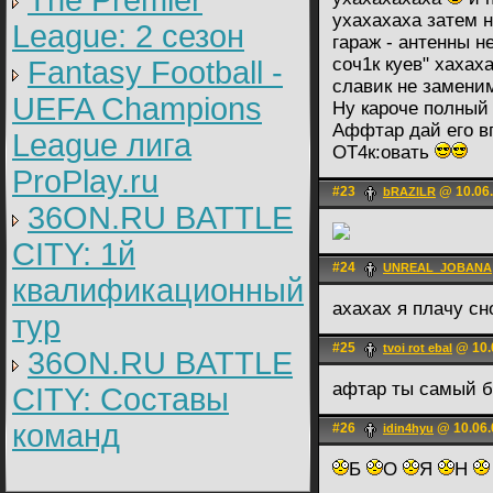
The Premier
ухахахаха затем н
League: 2 cезон
гараж - антенны не
соч1к куев" хахах
Fantasy Football -
славик не замени
UEFA Champions
Ну кароче полный
Аффтар дай его вг
League лига
ОТ4к:овать
ProPlay.ru
#23
@ 10.06.
bRAZILR
36ON.RU BATTLE
CITY: 1й
#24
UNREAL_JOBANA
квалификационный
ахахах я плачу сн
тур
#25
@ 10.
tvoi rot ebal
36ON.RU BATTLE
афтар ты самый б
CITY: Составы
команд
#26
@ 10.06.
idin4hyu
Б
О
Я
Н