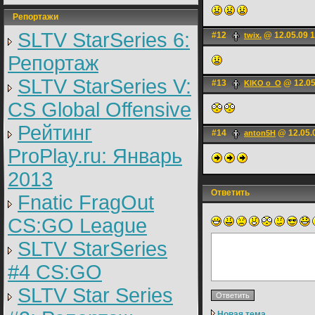
Репортажи
SLTV StarSeries 6:
#12
@ 12.05.09 1
twix.
Репортаж
SLTV StarSeries V:
#13
@ 12.05
KIKO o_O
CS Global Offensive
Рейтинг
#14
@ 12.05.
anton5H
ProPlay.ru: Январь
2013
Ответить
Fnatic FragOut
CS:GO League
SLTV StarSeries
#4 CS:GO
SLTV Star Series
Новая тема