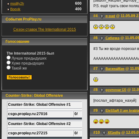
[Зашол_насрал_афтору_
600
modify2h
P.S. ещё трать свои пол
400
Boevik
#4
@ 11.05.09 2
q-pad
События ProPlay.ru
Сезон ставок The International 2015
#6
@ 11.05.09
Сабачка
Голосование
#3 Ты же вроде порезал 
The Internaitonal 2015 был
Лучше предыдуших
АААААААААААААААААААА
Хуже предыдущих
Такой же
#7
@ 11.05
ВагинаМэн
#8
@ 11.0
govnovar [2]
Counter-Strike: Global Offensive
[послал_афтара_наxyй]
Counter-Strike: Global Offensive #1
#9
EleSSaR [I am brabla
csgo.proplay.ru:27016
0/
Counter-Strike: Global Offensive #2
#10
@ 12.05.0
Xf1edfg
csgo.proplay.ru:27215
0/