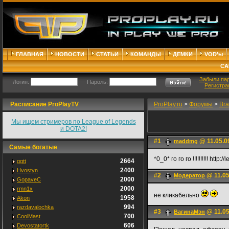
ГЛАВНАЯ
НОВОСТИ
СТАТЬИ
КОМАНДЫ
ДЕМКИ
VOD'ы
СА
Забыли па
Логин:
Пароль:
Регистра
Расписание ProPlayTV
ProPlay.ru
>
Форумы
>
Bra
Мы ищем стримеров по League of Legends
и DOTA2!
#1
@ 11.05.0
maddmg
Самые богатые
*0_0* го го го !!!!!!!!!! http
2664
ggtt
2400
Hvostyn
#2
@ 11.05
Модератор
2000
GopaveC
2000
rmn1x
не кликабельно
1958
Akon
994
razdavalochka
#3
@ 11.05
ВагинаМэн
700
CoolMast
606
Devostatortk