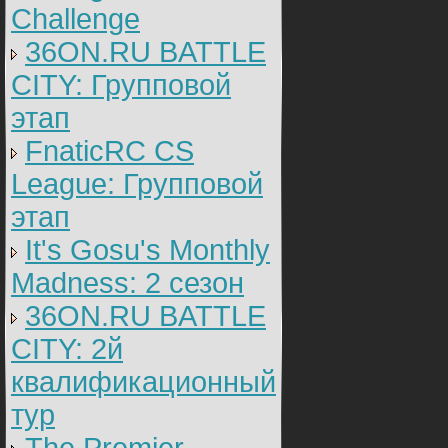
Challenge
36ON.RU BATTLE
CITY: Групповой
этап
FnaticRC CS
League: Групповой
этап
It's Gosu's Monthly
Madness: 2 сезон
36ON.RU BATTLE
CITY: 2й
квалификационный
тур