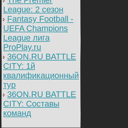
The Premier
League: 2 cезон
Fantasy Football -
UEFA Champions
League лига
ProPlay.ru
36ON.RU BATTLE
CITY: 1й
квалификационный
тур
36ON.RU BATTLE
CITY: Составы
команд