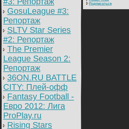
#3: Репортаж
Подписаться
GosuLeague #3:
Репортаж
SLTV Star Series
#2: Репортаж
The Premier
League Season 2:
Репортаж
36ON.RU BATTLE
CITY: Плей-офф
Fantasy Football -
Евро 2012: Лига
ProPlay.ru
Rising Stars