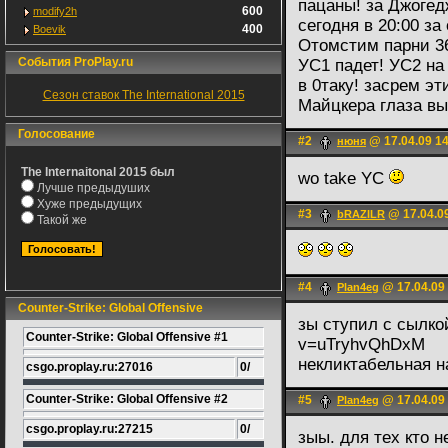
пацаны! за Джогед
600
modify2h
сегодня в 20:00 за 
400
Boevik
Отомстим парни 36
События ProPlay.ru
УС1 падет! УС2 н
в 0таку! засрем э
Сезон ставок The International 2015
Майцкера глаза выл
Голосование
#2
@ 17.04.09 1
нюня
The Internaitonal 2015 был
wo take YC
Лучше предыдуших
Хуже предыдущих
#3
@ 17.04.0
bRAZILR
Такой же
#4
@ 17.04.09
Plan4eg
Counter-Strike: Global Offensive
зы ступил с сылк
Counter-Strike: Global Offensive #1
v=uTryhvQhDxM
некликтабельная 
csgo.proplay.ru:27016
0/
Counter-Strike: Global Offensive #2
#5
@ 17.04.09
Plan4eg
csgo.proplay.ru:27215
0/
зыы. для тех кто н