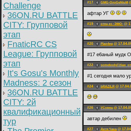
#17
@
GMG-OxyGeNiuM
Challenge
36ON.RU BATTLE
афтар УГ
CITY: Групповой
#19
@ 17
отец кс -ЭМО-
этап
FnaticRC CS
#20
@ 17.04.0
Plan4eg
League: Групповой
#17 е6аный мудк О
этап
#22
somebody[1бан_о
It's Gosu's Monthly
#1 сегодня мало у
Madness: 2 сезон
#24
@ 17.04.
bRAZILR
36ON.RU BATTLE
CITY: 2й
#26
@ 17.04.0
УСовец
квалификационный
автар дебилен
тур
#27
@ 17.04
Дитя Чака