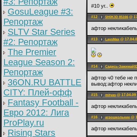
#3: Репортаж
#10 уг..
GosuLeague #3:
#12
@ 17
5H0K3D 85166
Репортаж
афтор некликабел
SLTV Star Series
#2: Репортаж
#13
@ 17.04.0
LаysMax
The Premier
League Season 2:
#14
Садись-Зажимай
Репортаж
афтор ч0 тебе не 
36ON.RU BATTLE
вывод:афтор некл
CITY: Плей-офф
#15
@ 17.04.09
mityas
Fantasy Football -
афтор некликабел
Евро 2012: Лига
#16
@ 1
агрошкольник
ProPlay.ru
афтор некликабел
Rising Stars