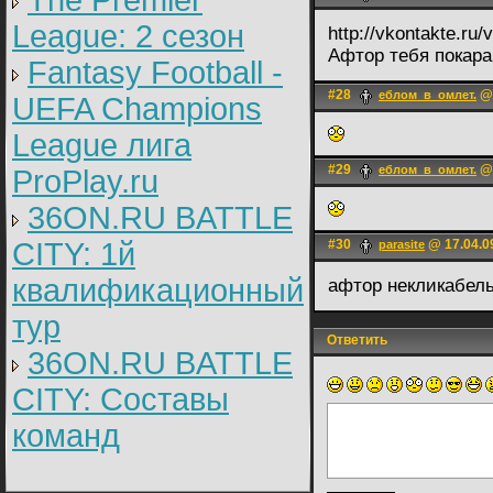
The Premier
League: 2 cезон
http://vkontakte.r
Афтор тебя покар
Fantasy Football -
#28
@ 
еблом_в_омлет.
UEFA Champions
League лига
#29
@ 
еблом_в_омлет.
ProPlay.ru
36ON.RU BATTLE
CITY: 1й
#30
@ 17.04.0
parasite
квалификационный
афтор некликабел
тур
Ответить
36ON.RU BATTLE
CITY: Составы
команд