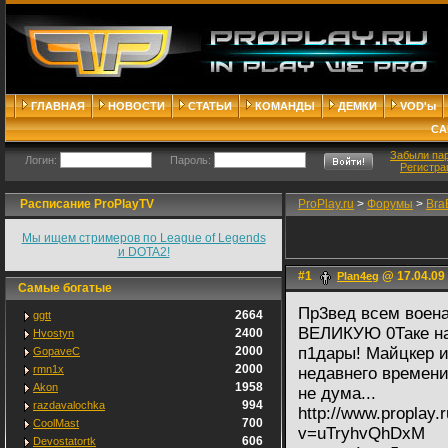
ГЛАВНАЯ
НОВОСТИ
СТАТЬИ
КОМАНДЫ
ДЕМКИ
VOD'ы
СА
Забыли па
Логин:
Пароль:
Регистра
Расписание ProPlayTV
ProPlay.ru
>
Форумы
>
Bra
Мы ищем стримеров по League of Legends
и DOTA2!
#1
@ 17.04.09 
Plan4eg
Самые богатые
Пр3вед всем воена
2664
ggtt
ВЕЛИКУЮ 0Таке на
2400
Hvostyn
2000
п1дары! Майцкер и
GopaveC
2000
rmn1x
недавнего времени
1958
Akon
не дума...
994
razdavalochka
http://www.proplay.
700
CoolMast
v=uTryhvQhDxM
606
Devostatortk