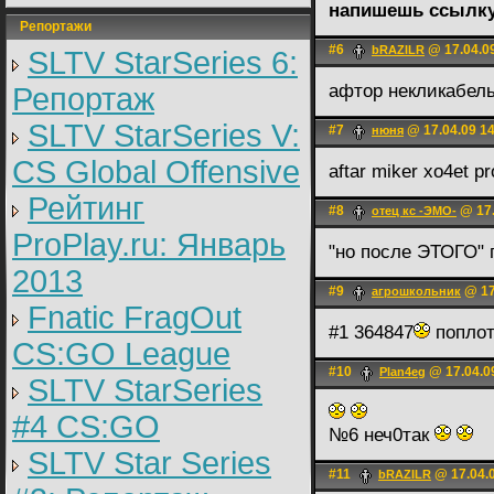
напишешь ссылку -
Репортажи
#6
@ 17.04.0
bRAZILR
SLTV StarSeries 6:
афтор некликабел
Репортаж
SLTV StarSeries V:
#7
@ 17.04.09 1
нюня
CS Global Offensive
aftar miker xo4et p
Рейтинг
#8
@ 17.
отец кс -ЭМО-
ProPlay.ru: Январь
"но после ЭТОГО" 
2013
#9
@ 17
агрошкольник
Fnatic FragOut
#1 364847
поплот
CS:GO League
#10
@ 17.04.0
Plan4eg
SLTV StarSeries
#4 CS:GO
№6 неч0так
SLTV Star Series
#11
@ 17.04.0
bRAZILR