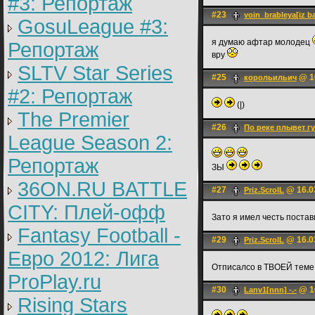
#3: Репортаж
#23
voin_brableya[iz b
GosuLeague #3:
я думаю афтар молодец
Репортаж
вру
SLTV Star Series
#25
@ 16
корольильич
#2: Репортаж
(|)
The Premier
#26
По реке плывет г
League Season 2:
Репортаж
ЗЫ
36ON.RU BATTLE
#27
@ 16.0
Priz.ScrolL
CITY: Плей-офф
Зато я имел честь поста
Fantasy Football -
#29
@ 16.0
Priz.ScrolL
Евро 2012: Лига
Отписалсо в ТВОЕЙ теме,
ProPlay.ru
#30
@ 16
Lanv1[nnn] -.-
Rising Stars