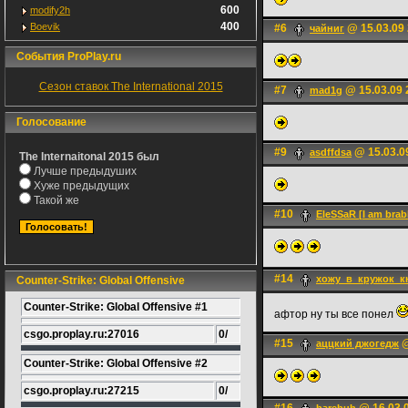
600
modify2h
400
Boevik
#6
@ 15.03.09 
чайниг
События ProPlay.ru
Сезон ставок The International 2015
#7
@ 15.03.09 
mad1g
Голосование
#9
@ 15.03.0
asdffdsa
The Internaitonal 2015 был
Лучше предыдуших
Хуже предыдущих
Такой же
#10
EleSSaR [I am brabl
#14
хожу_в_кружок_к
Counter-Strike: Global Offensive
Counter-Strike: Global Offensive #1
афтор ну ты все понел
csgo.proplay.ru:27016
0/
#15
@
аццкий джогедж
Counter-Strike: Global Offensive #2
csgo.proplay.ru:27215
0/