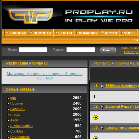
ГЛАВНАЯ
НОВОСТИ
СТАТЬИ
КОМАНДЫ
ДЕМКИ
VOD'ы
СА
Забыли па
Логин:
Пароль:
Регистра
Расписание ProPlayTV
ProPlay.ru
>
Форумы
>
Bra
Мы ищем стримеров по League of Legends
и DOTA2!
#1
36484sozdamdotky
Самые богатые
1
2664
ggtt
2400
Hvostyn
#2
@ 15.
Zigmynd Pyps
2000
GopaveC
2000
rmn1x
1958
Akon
994
razdavalochka
#3
oteц кc -не справе
700
CoolMast
606
Devostatortk