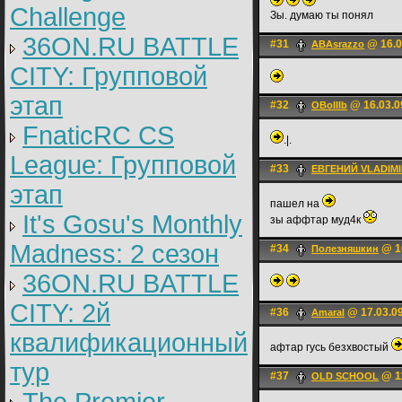
Challenge
Зы. думаю ты понял
36ON.RU BATTLE
#31
@ 16.0
ABAsrazzo
CITY: Групповой
этап
#32
@ 16.03.0
OBoIIIb
FnaticRC CS
.|.
League: Групповой
#33
ЕВГЕНИЙ VLADIM
этап
пашел на
It's Gosu's Monthly
зы аффтар муд4к
Madness: 2 сезон
#34
@ 16
Пoлезняшкин
36ON.RU BATTLE
CITY: 2й
#36
@ 17.03.09
Amaral
квалификационный
афтар гусь безхвостый
тур
#37
@ 11
OLD SCHOOL