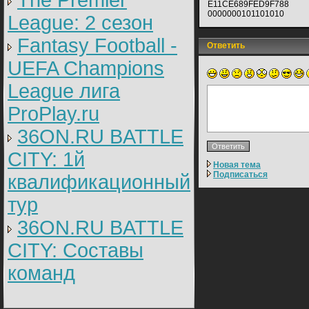
The Premier
E11CE689FED9F788
0000000101101010
League: 2 cезон
Fantasy Football -
Ответить
UEFA Champions
League лига
ProPlay.ru
36ON.RU BATTLE
CITY: 1й
Новая тема
Подписаться
квалификационный
тур
36ON.RU BATTLE
CITY: Составы
команд