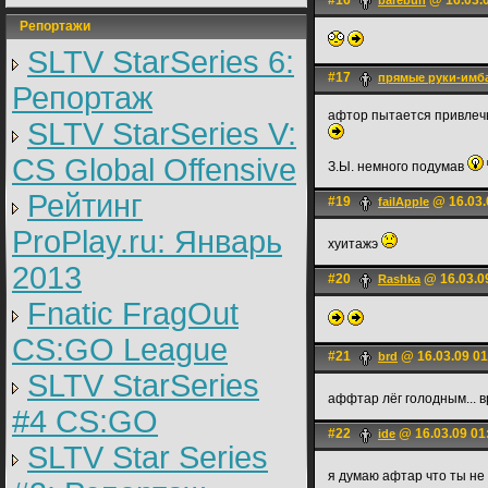
#16
@ 16.03.0
barebuh
Репортажи
SLTV StarSeries 6:
#17
прямые руки-имб
Репортаж
афтор пытается привлечь
SLTV StarSeries V:
CS Global Offensive
З.Ы. немного подумав
Рейтинг
#19
@ 16.03.
failApple
ProPlay.ru: Январь
хуитажэ
2013
#20
@ 16.03.0
Rashka
Fnatic FragOut
CS:GO League
#21
@ 16.03.09 01
brd
SLTV StarSeries
аффтар лёг голодным... в
#4 CS:GO
#22
@ 16.03.09 01
ide
SLTV Star Series
я думаю афтар что ты не