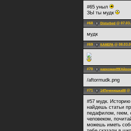
#65 уныл
ЗЫ ты мудк
#68
@ 07.03.
Disturbed
мудк
#69
@ 08.03.0
КАМЕРА
#70
наркоман89[Айрон
/aftormudk.png
#71
@ 
14Печенюшка88
#57 мудк. Историю
найдешь статьи пр
педафилом, геем, 
человеком, почита
можешь иметь собс
тебе сказали в шк