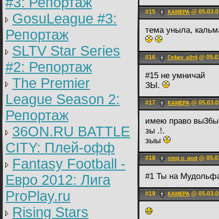
#3: Репортаж
#15
@ 05.03.0
КАМЕРА
GosuLeague #3:
тема уныла, кальм
Репортаж
SLTV Star Series
#16
@ 05.0
Гл4жу_к0т4
#2: Репортаж
#15 не умничай
The Premier
ЗЫ.
League Season 2:
#17
@ 05.03.0
КАМЕРА
Репортаж
имею право вы36ы
36ON.RU BATTLE
зы .!.
зыы
CITY: Плей-офф
#18
@ 05.0
omg o_god
Fantasy Football -
#1 Ты на Мудольф
Евро 2012: Лига
ProPlay.ru
#19
@ 05.03.0
КАМЕРА
Rising Stars