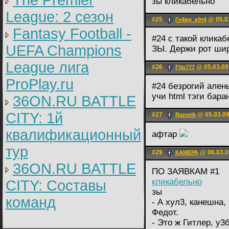
The Premier
зы кликабельно
League: 2 cезон
#25
@ 05.0
Гл4жу_к0т4
Fantasy Football -
#24 с такой клика
UEFA Champions
ЗЫ. Держи рот шире
League лига
#26
@ 05.03.09
Flip777
ProPlay.ru
#24 безрогий ален
учи html тэги бар
36ON.RU BATTLE
CITY: 1й
#27
@ 05.03.09
Razorik
квалификационный
афтар
тур
#29
@ 06.03.0
КАМЕРА
36ON.RU BATTLE
ПО ЗАЯВКАМ #1
кликабельно
CITY: Составы
зы
команд
- А хул3, канешна
Федот.
- Это ж Гитлер, у