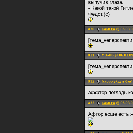
выпучив глаза.
- Какой такой Гитл
Федот.(с)
#30
@ 06.03.0
КАМЕРА
[тема_неперспект
#31
@ 06.03.09
OBoIIIb
[тема_неперспект
#32
[скоро уйду в бан]
аффтор погладь к
#33
@ 06.03.0
КАМЕРА
Афтор есще есть 