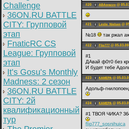
Challenge
#20
@ 05.03
ABAsrazzo
36ON.RU BATTLE
CITY: Групповой
#21
@ 05
Leslie_Nielsen
этап
№18
так ржал а
FnaticRC CS
#22
@ 05.03.09
Flip777
League: Групповой
#1
этап
ДАвай ф0т0 без кр
И будет тебе Адол
It's Gosu's Monthly
#23
@ 05.03.0
КАМЕРА
Madness: 2 сезон
Адольф-гнилопоен
36ON.RU BATTLE
CITY: 2й
#24
@ 05.03.0
КАМЕРА
квалификационный
#1 ТВОЯ ЧИКА? 36
тур
flip777_sosnihuica