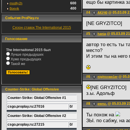
ещо бы картинка з
600
modify2h
400
Boevik
#4
@ 05.03.09 2
АКУ40
События ProPlay.ru
[NE GRYZITCO]
Сезон ставок The International 2015
#5
@ 05.03.09 21
hania
Голосование
автор то есть ты т
место?
The Internaitonal 2015 был
Лучше предыдуших
И этим ты на него
Хуже предыдущих
Такой же
#6
@ 05.0
nightcraw1er
[NE GRYZITCO]
Counter-Strike: Global Offensive
з.ы. Адольф
Counter-Strike: Global Offensive #1
#8
@ 05.03.09 2
pwnz.
csgo.proplay.ru:27016
0/
Ты похож на
Counter-Strike: Global Offensive #2
ЗЫ. по сабжу, на 
csgo.proplay.ru:27215
0/