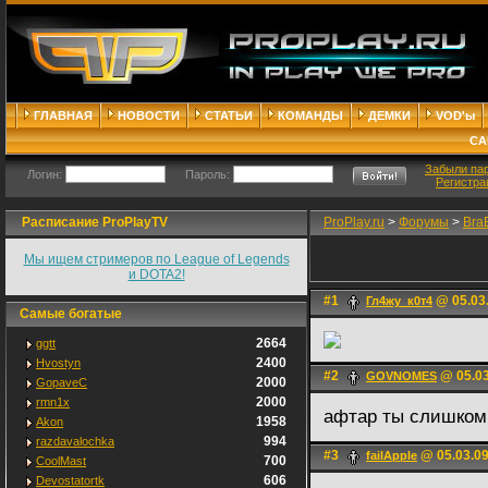
ГЛАВНАЯ
НОВОСТИ
СТАТЬИ
КОМАНДЫ
ДЕМКИ
VOD'ы
СА
Забыли па
Логин:
Пароль:
Регистра
Расписание ProPlayTV
ProPlay.ru
>
Форумы
>
Bra
Мы ищем стримеров по League of Legends
и DOTA2!
#1
@ 05.03.
Гл4жу_к0т4
Самые богатые
2664
ggtt
2400
Hvostyn
#2
@ 05.03
GOVNOMES
2000
GopaveC
2000
rmn1x
афтар ты слишком
1958
Akon
994
razdavalochka
#3
@ 05.03.09
failApple
700
CoolMast
606
Devostatortk