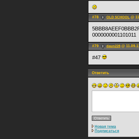
#78
@ 11
OLD SCHOOL
5BBB8AEEF0BBB2
0000000001101011
#79
@ 11.09.1
daun228
#47
Ответить
Новая тема
Подписаться