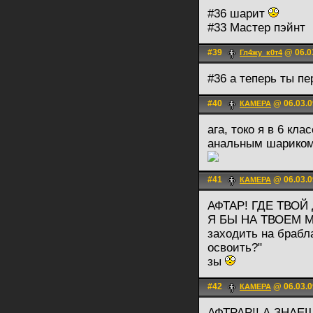
#36 шарит
#33 Мастер пэйнт
#39
@ 06.0
Гл4жу_к0т4
#36 а теперь ты п
#40
@ 06.03.0
КАМЕРА
ага, токо я в 6 кл
анальным шариком
#41
@ 06.03.0
КАМЕРА
АФТАР! ГДЕ ТВО
Я БЫ НА ТВОЕМ М
заходить на брабл
освоить?"
зы
#42
@ 06.03.0
КАМЕРА
АФТРАР!! А ЗНАЕ