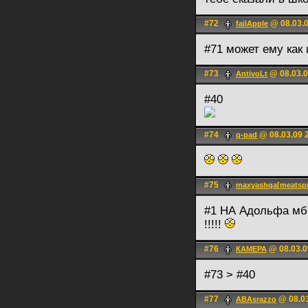
#72
@ 08.03.0
failApple
#71 может ему как
#73
@ 08.03.0
AntivoLt
#40
#74
@ 08.03.09 
q-pad
#75
maxyashqa[meatspi
#1 НА Адольфа мб 
!!!!!
#76
@ 08.03.0
КАМЕРА
#73 > #40
#77
@ 08.03
ABAsrazzo