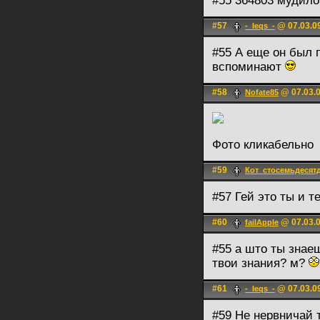
#55 364803 мудило
#57
@ 07.03.09
-_leqs_-
#55 А еще он был 
вспоминают
#58
@ 07.03.0
Nofate85
Фото кликабельно
#59
Кот_стосемьдесят
#57 Гей это ты и т
#60
@ 07.03.0
failApple
#55 а што ты знае
твои знания? м?
#61
@ 07.03.09
-_leqs_-
#59 Не нервничай 