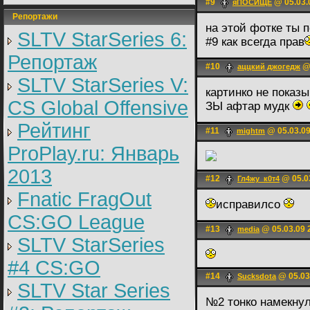
#9
@ 05.03.
яПОСИЩЕ
Репортажи
на этой фотке ты 
SLTV StarSeries 6:
#9 как всегда прав
Репортаж
#10
@ 
аццкий джогедж
SLTV StarSeries V:
картинко не показ
CS Global Offensive
ЗЫ афтар мудк
Рейтинг
#11
@ 05.03.09
mightm
ProPlay.ru: Январь
2013
#12
@ 05.0
Гл4жу_к0т4
Fnatic FragOut
исправилсо
CS:GO League
#13
@ 05.03.09 
media
SLTV StarSeries
#4 CS:GO
#14
@ 05.03
Sucksdota
SLTV Star Series
№2 тонко намекнул