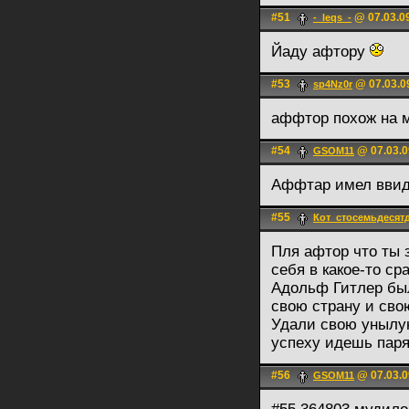
#51
@ 07.03.0
-_leqs_-
Йаду афтору
#53
@ 07.03.0
sp4Nz0r
аффтор похож на 
#54
@ 07.03.0
GSOM11
Аффтар имел ввид
#55
Кот_стосемьдесят
Пля афтор что ты 
себя в какое-то ср
Адольф Гитлер бы
свою страну и сво
Удали свою унылую
успеху идешь пар
#56
@ 07.03.0
GSOM11