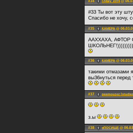
#34
@ 06.0
Гл4жу_к0т4
#33 Ты вот эту шт
Спасибо не хочу, 
#35
@ 06.03.0
КАМЕРА
ААХХАХА, АФТОР
ШКОЛЬНЕГ!)))))))))))
#36
@ 06.03.0
КАМЕРА
такими отмазами я
вы36нуться перед
#37
peemouzez [studie
з.ы
#38
@ 06.03
яПОСИЩЕ