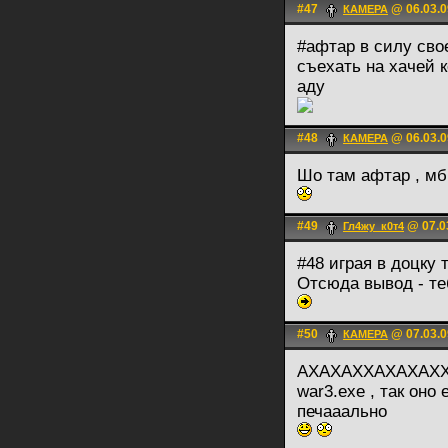
#47
@ 06.03.0
КАМЕРА
#афтар в силу сво
съехать на хачей 
аду
#48
@ 06.03.0
КАМЕРА
Шо там афтар , мб
#49
@ 07.0
Гл4жу_к0т4
#48 играя в доцку
Отсюда вывод - те
#50
@ 07.03.0
КАМЕРА
АХАХАХХАХАХАХХА,
war3.exe , так оно 
печааально