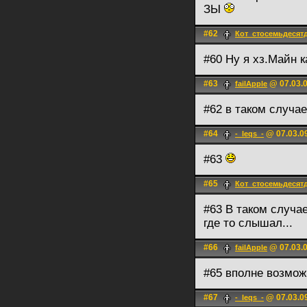
ЗЫ
#62
Кот_стосемьдесят
#60 Ну я хз.Майн 
#63
@ 07.03.0
failApple
#62 в таком случа
#64
@ 07.03.09
-_leqs_-
#63
#65
Кот_стосемьдесят
#63 В таком случа
где то слышал...
#66
@ 07.03.0
failApple
#65 вполне возмож
#67
@ 07.03.0
-_leqs_-