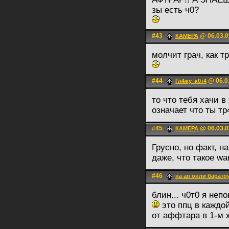
зы есть ч0?
#43
@ 06.03.0
КАМЕРА
молчит грач, как 
#44
@ 06.03
Гл4жу_к0т4
то что тебя хачи в
означает что ты т
#45
@ 06.03.0
КАМЕРА
Грусно, но факт, н
даже, что такое wa
#46
на ап онли баратр
блин... ч0т0 я неп
это ппц в каждо
от аффтара в 1-м же