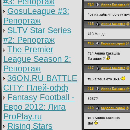
#3: Репортаж
#14
@ 
Анина Какашка
GosuLeague #3:
4от йа забыл про ету гру
Репортаж
#15
@ 
Анина Какашка
SLTV Star Series
#13 Манда
#2: Репортаж
#16
@ 
Караван-сарай
The Premier
#14 Анина Какашка
League Season 2:
Ты идиот?
Репортаж
#17
@ 
Анина Какашка
36ON.RU BATTLE
#16 а тебя ето 3637
CITY: Плей-офф
#18
@ 
Анина Какашка
Fantasy Football -
3637?
Евро 2012: Лига
#19
@ 
Караван-сарай
ProPlay.ru
#18 Анина Какашка
Rising Stars
Да!