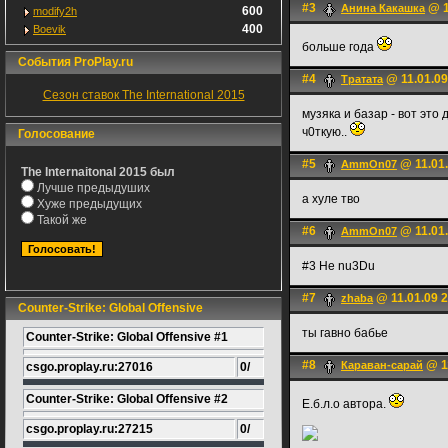
#3
@ 1
Анина Какашка
600
modify2h
400
Boevik
больше года
События ProPlay.ru
#4
@ 11.01.09
Тратата
Сезон ставок The International 2015
музяка и базар - вот это
ч0ткую..
Голосование
#5
@ 11.01.
AmmOn07
The Internaitonal 2015 был
Лучше предыдуших
а хуле тво
Хуже предыдущих
Такой же
#6
@ 11.01.
AmmOn07
#3 He nu3Du
#7
@ 11.01.09 2
zhaba
Counter-Strike: Global Offensive
ты гавно бабье
Counter-Strike: Global Offensive #1
#8
@ 11
Караван-сарай
csgo.proplay.ru:27016
0/
Counter-Strike: Global Offensive #2
Е.б.л.о автора.
csgo.proplay.ru:27215
0/