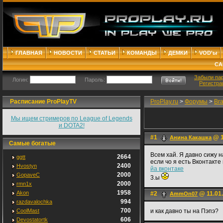
ГЛАВНАЯ
НОВОСТИ
СТАТЬИ
КОМАНДЫ
ДЕМКИ
VOD'ы
СА
Забыли па
Логин:
Пароль:
Регистра
Расписание ProPlayTV
ProPlay.ru
>
Форумы
>
Br
Мы ищем стримеров по League of Legends
и DOTA2!
#1
@ 1
Анина Какашка
Самые богатые
Всем хай. Я давно сижу н
2664
ggtt
если чо я есть Вконтакте
2400
Hvostyn
йа вконтаке
2000
GopaveC
3.ы
2000
rmn1x
1958
Akon
#2
@ 11.01.
AmmOn07
994
razdavalochka
700
CoolMast
и как давно ты на Пэпэ?
606
Devostatortk