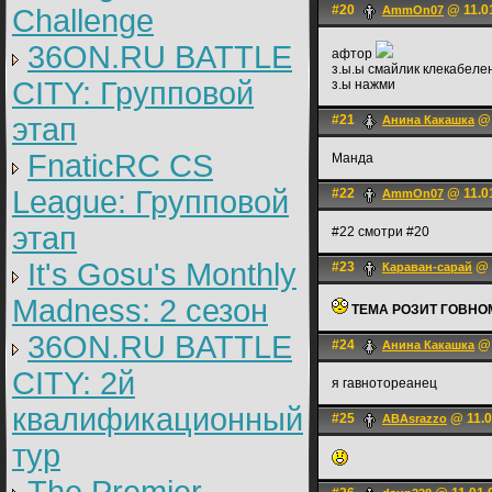
#20
@ 11.01
Challenge
AmmOn07
36ON.RU BATTLE
афтор
з.ы.ы смайлик клекабеле
CITY: Групповой
з.ы нажми
этап
#21
@ 
Анина Какашка
FnaticRC CS
Манда
League: Групповой
#22
@ 11.01
AmmOn07
этап
#22 смотри #20
It's Gosu's Monthly
#23
@ 
Караван-сарай
Madness: 2 сезон
ТЕМА РОЗИТ ГОВНОМ
36ON.RU BATTLE
#24
@ 
Анина Какашка
CITY: 2й
я гавнотореанец
квалификационный
#25
@ 11.0
ABAsrazzo
тур