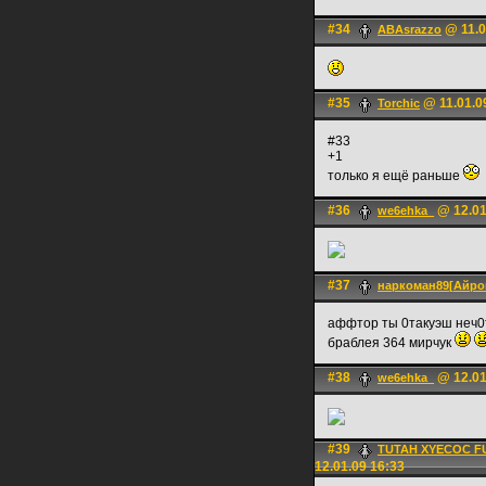
#34
@ 11.0
ABAsrazzo
#35
@ 11.01.0
Torchic
#33
+1
только я ещё раньше
#36
@ 12.01
we6ehka_
#37
наркоман89[Айро
аффтор ты 0такуэш неч0т
браблея 364 мирчук
#38
@ 12.01
we6ehka_
#39
ТUТАН ХYЕCОC F
12.01.09 16:33