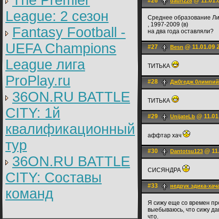
The Premier
#26
@ 11.01.
daun228
League: 2 cезон
Среднее образование Ли
, 1997-2009 (в)
Fantasy Football -
на два года оставляли?
UEFA Champions
#27
@ 11.01.09 
Besn
League лига
ТИТЬКА
ProPlay.ru
#28
Дж0гедж 0лимпий
36ON.RU BATTLE
ТИТЬКА
CITY: 1й
#29
@ 11.01
UnijateLb
квалификационный
аффтар хач
тур
#30
@ 11.
Dantotsu123
36ON.RU BATTLE
СИСЯНДРА
CITY: Составы
#33
недрук эдика-ха
команд
Я сижу еще со времен про
выебываюсь, что сижу дав
что.