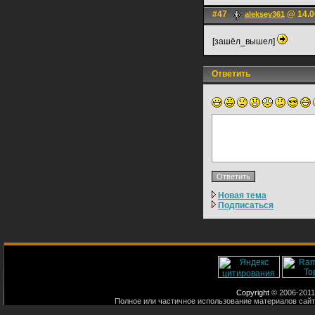
#47
@ 14.0
aleksey361
[зашёл_вышел]
Ответить
Новая тема
Подписаться
Copyright
© 2006-2011
Полное или частичное использование материалов сайт