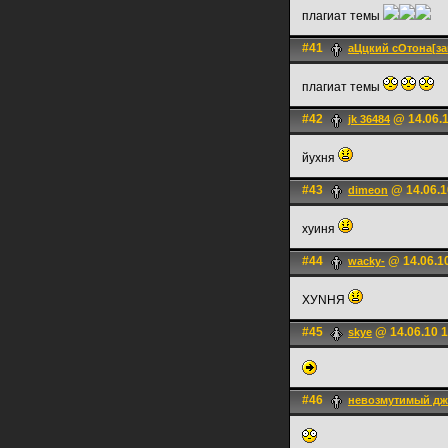
плагиат темы
#41
аЦцкий сОтона[з
плагиат темы
#42
@ 14.06.1
jk 36484
йухня
#43
@ 14.06.1
dimeon
xyиня
#44
@ 14.06.1
wacky-
ХУNНЯ
#45
@ 14.06.10 1
skye
#46
невозмутимый д