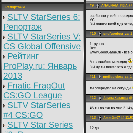
#9
@ 
ANALNAIA_FEIA
Репортажи
SLTV StarSeries 6:
особенно у тебя порадов
УС
Репортаж
ЗЫ пошел нахй мдк отсю
#10
SLTV StarSeries V:
pnd[gordost_za_1
CS Global Offensive
1 группа.
Все
www.GoodGame.ru - все о
Рейтинг
А ты вообще молодец
ProPlay.ru: Январь
3Ы ну ты понял что я сд
2013
#11
pnd[gordost_za_1
Fnatic FragOut
#9 опередил на секунды
CS:GO League
#12
@ 
Анина Какашка
SLTV StarSeries
#6 ты чо ска во мне 3.1
#4 CS:GO
#13
@ 11.01
AmmOn07
SLTV Star Series
12 да