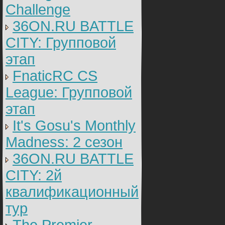
Challenge
36ON.RU BATTLE
CITY: Групповой
этап
FnaticRC CS
League: Групповой
этап
It's Gosu's Monthly
Madness: 2 сезон
36ON.RU BATTLE
CITY: 2й
квалификационный
тур