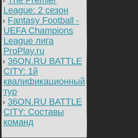
The Premier
League: 2 cезон
Fantasy Football -
UEFA Champions
League лига
ProPlay.ru
36ON.RU BATTLE
CITY: 1й
квалификационный
тур
36ON.RU BATTLE
CITY: Составы
команд