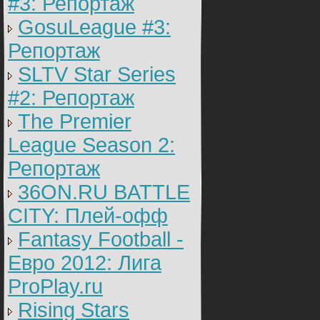
#3: Репортаж
GosuLeague #3:
Репортаж
SLTV Star Series
#2: Репортаж
The Premier
League Season 2:
Репортаж
36ON.RU BATTLE
CITY: Плей-офф
Fantasy Football -
Евро 2012: Лига
ProPlay.ru
Rising Stars