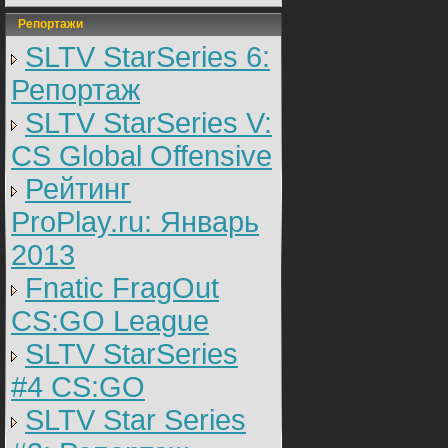
Репортажи
SLTV StarSeries 6:
Репортаж
SLTV StarSeries V:
CS Global Offensive
Рейтинг
ProPlay.ru: Январь
2013
Fnatic FragOut
CS:GO League
SLTV StarSeries
#4 CS:GO
SLTV Star Series