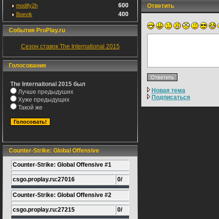
600
modify2h
Ответить
400
Boevik
События ProPlay.ru
Сезон ставок The International 2015
Голосование
The Internaitonal 2015 был
Новая тема
Лучше предыдуших
Подписаться
Хуже предыдущих
Такой же
Counter-Strike: Global Offensive
Counter-Strike: Global Offensive #1
csgo.proplay.ru:27016
0/
Counter-Strike: Global Offensive #2
csgo.proplay.ru:27215
0/