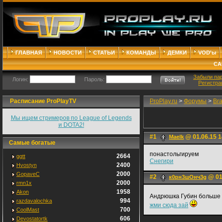
ГЛАВНАЯ
НОВОСТИ
СТАТЬИ
КОМАНДЫ
ДЕМКИ
VOD'ы
СА
Забыли па
Логин:
Пароль:
Регистра
Расписание ProPlayTV
ProPlay.ru
>
Форумы
>
Br
Мы ищем стримеров по League of Legends
и DOTA2!
#1
@ 01.06.15 1
Maelk
Самые богатые
понастольгируем
2664
ggtt
Снегири
2400
Hvostyn
2000
GopaveC
#2
@ 01
к0рн3шОнч3g
2000
rmn1x
1958
Akon
Андрюшка Губин больше
994
razdavalochka
жми сюда зай
700
CoolMast
606
Devostatortk