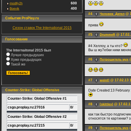
600
modify2h
400
Boevik
#4
@ 1
Человек_Дятел
События ProPlay.ru
прива
Сезон ставок The International 2015
#5
@ 17.02.
DrummeR
Голосование
#4 Хеллоу, а ты кто?
Вы ш жу7ебки ники меня
The Internaitonal 2015 был
Лучше предыдуших
#6
@
Хуже предыдущих
Потрошитель мух
Такой же
#7
@ 17.02.13 
weird]
Counter-Strike: Global Offensive
Date Created:13 February
Counter-Strike: Global Offensive #1
#8
@ 17.02.1
[skittles]
csgo.proplay.ru:27016
0/
как так быстро подписчи
Counter-Strike: Global Offensive #2
относятся те картинки? з
csgo.proplay.ru:27215
0/
#9
@
Потрошитель мух