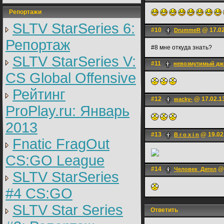
Репортажи
SLTV StarSeries 6:
#10
@ 17.02
DrummeR
Репортаж
#8 мне откуда знать?
SLTV StarSeries V:
#11
невозмутимый дж
CS Global Offensive
Рейтинг
#12
@ 17.02.1
wacky-
ProPlay.ru: Январь
2013
#13
@ 19.02.
B r o x i n
Fnatic FragOut
CS:GO League
#14
@ 
Человек_Дятел
SLTV StarSeries
#4 CS:GO
SLTV Star Series
Ответить