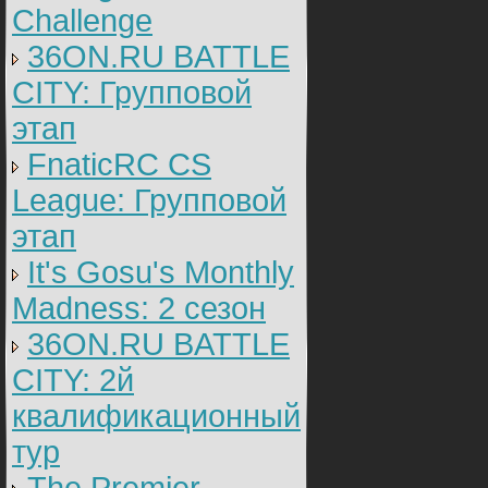
Challenge
36ON.RU BATTLE
CITY: Групповой
этап
FnaticRC CS
League: Групповой
этап
It's Gosu's Monthly
Madness: 2 сезон
36ON.RU BATTLE
CITY: 2й
квалификационный
тур