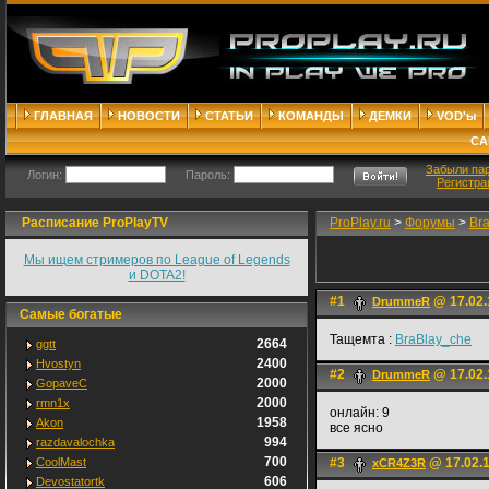
ГЛАВНАЯ
НОВОСТИ
СТАТЬИ
КОМАНДЫ
ДЕМКИ
VOD'ы
СА
Забыли па
Логин:
Пароль:
Регистра
Расписание ProPlayTV
ProPlay.ru
>
Форумы
>
Br
Мы ищем стримеров по League of Legends
и DOTA2!
#1
@ 17.02.
DrummeR
Самые богатые
Тащемта :
BraBlay_che
2664
ggtt
2400
Hvostyn
#2
@ 17.02.
DrummeR
2000
GopaveC
2000
rmn1x
онлайн: 9
1958
Akon
все ясно
994
razdavalochka
700
CoolMast
#3
@ 17.02.1
xCR4Z3R
606
Devostatortk