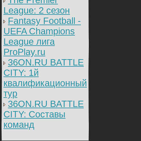
The Premier
League: 2 cезон
Fantasy Football -
UEFA Champions
League лига
ProPlay.ru
36ON.RU BATTLE
CITY: 1й
квалификационный
тур
36ON.RU BATTLE
CITY: Составы
команд