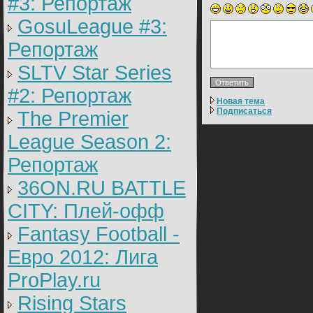
#3: Репортаж
GosuLeague #3:
Репортаж
SLTV Star Series
#2: Репортаж
Новая тема
Подписаться
The Premier
League Season 2:
Репортаж
36ON.RU BATTLE
CITY: Плей-офф
Fantasy Football -
Евро 2012: Лига
ProPlay.ru
Rising Stars