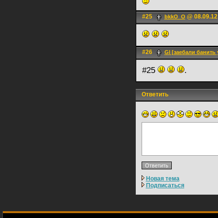
#25
@ 08.09.12
bkkO_O
#26
Gl [заебали банить 
#25
.
Ответить
Новая тема
Подписаться