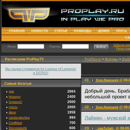
ГЛАВНАЯ
НОВОСТИ
СТАТЬИ
КОМАНДЫ
ДЕМКИ
VOD'ы
СА
Забыли па
Логин:
Пароль:
Регистра
Расписание ProPlayTV
ProPlay.ru
>
Форумы
>
BraB
Мы ищем стримеров по League of Legends
и DOTA2!
#1
@ 08.0
Emo.Ragnarek
Самые богатые
Добрый день, Брабл
2664
ggtt
небольшой проект 
2400
Hvostyn
2000
GopaveC
2000
#2
@ 08.0
rmn1x
Emo.Ragnarek
1958
Akon
Лаймен - мужской 
994
razdavalochka
700
CoolMast
606
Devostatortk
#3
@ 08.09.
_napTu3aH_