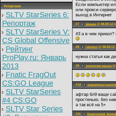
Если компьютер ил
Репортажи
или прокси-серверо
SLTV StarSeries 6:
выход в Интернет
Репортаж
#7
@ 08.09.12 1
Шешин
SLTV StarSeries V:
#3 а в чем прикол?
CS Global Offensive
Рейтинг
#8
@ 08.09.12 
[skittles]
ProPlay.ru: Январь
нужна статья как д
2013
#9
@ 
пердунчик васька
Fnatic FragOut
CS:GO League
#10
podzalypnui tvorojo
SLTV StarSeries
афтар бл9 ваще сай
#4 CS:GO
простенько, без на
а так всё на 5+
SLTV Star Series
#11
Новогодний_Never