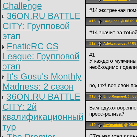
Challenge
#14 экстренная пом
36ON.RU BATTLE
#16
@ 08.09.1
GunjubaZ
CITY: Групповой
#14 значит за тобо
этап
FnaticRC CS
#17
@ 08.
Adekvativnost
League: Групповой
#1
У каждого мужчины 
этап
необходимо поделит
It's Gosu's Monthly
Madness: 2 сезон
no, thx! все свои 
36ON.RU BATTLE
#18
@ 08.
Emo.Ragnarek
CITY: 2й
Вам одухотворенно 
пресс-релиза?
квалификационный
тур
#19
@ 08.09
Jey[madebl]
С7ка написал длин