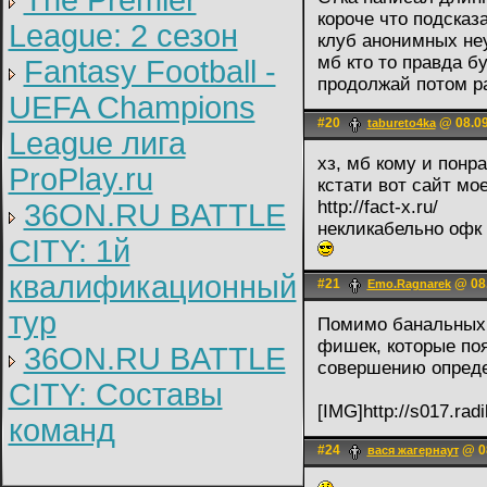
The Premier
короче что подсказ
League: 2 cезон
клуб анонимных не
мб кто то правда б
Fantasy Football -
продолжай потом р
UEFA Champions
#20
@ 08.09
tabureto4ka
League лига
хз, мб кому и понр
ProPlay.ru
кстати вот сайт мо
http://fact-x.ru/
36ON.RU BATTLE
некликабельно офк
CITY: 1й
квалификационный
#21
@ 08.
Emo.Ragnarek
тур
Помимо банальных 
фишек, которые по
36ON.RU BATTLE
совершению опреде
CITY: Составы
[IMG]http://s017.rad
команд
#24
@ 08
вася жагернаут