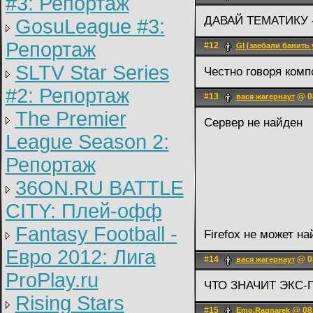
#3: Репортаж
ДАВАЙ ТЕМАТИКУ
GosuLeague #3:
Репортаж
#12
Gl [заебали банить 
SLTV Star Series
Честно говоря комп
#2: Репортаж
#13
@ 08
вася жагернаут
The Premier
Сервер не найден
League Season 2:
Репортаж
36ON.RU BATTLE
CITY: Плей-офф
Fantasy Football -
Firefox не может най
Евро 2012: Лига
#14
@ 08
вася жагернаут
ProPlay.ru
ЧТО ЗНАЧИТ ЭКС
Rising Stars
#15
@ 08.
Emo.Ragnarek