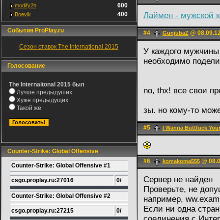
600
modify2h
400
Лаймен - мужской 
Boevik
События ProPlay.ru
#4
@ 08.09.12
GunjubaZ
Сезон ставок The International 2015
У каждого мужчины 
необходимо поделит
Голосование
The Internaitonal 2015 был
no, thx! все свои 
Лучше предыдуших
Хуже предыдущих
Такой же
зы. но кому-то мож
#5
I Wanna Buttfuck You
Counter-Strike: Global Offensive
#6
@ 08.0
komakoma555
Counter-Strike: Global Offensive #1
Сервер не найден
csgo.proplay.ru:27016
0/
Проверьте, не допу
Counter-Strike: Global Offensive #2
например, ww.exam
Если ни одна стран
csgo.proplay.ru:27215
0/
соединения с Инте