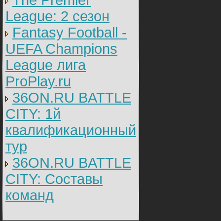
The Premier
League: 2 cезон
Fantasy Football -
UEFA Champions
League лига
ProPlay.ru
36ON.RU BATTLE
CITY: 1й
квалификационный
тур
36ON.RU BATTLE
CITY: Составы
команд