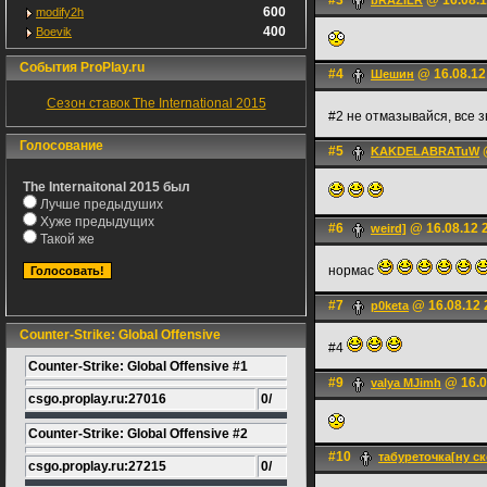
#3
@ 16.08.1
bRAZILR
600
modify2h
400
Boevik
События ProPlay.ru
#4
@ 16.08.12
Шешин
Сезон ставок The International 2015
#2 не отмазывайся, все 
Голосование
#5
@
KAKDELABRATuW
The Internaitonal 2015 был
Лучше предыдуших
Хуже предыдущих
#6
@ 16.08.12 
weird]
Такой же
нормас
#7
@ 16.08.12 
p0keta
Counter-Strike: Global Offensive
#4
Counter-Strike: Global Offensive #1
#9
@ 16.0
valya MJimh
csgo.proplay.ru:27016
0/
Counter-Strike: Global Offensive #2
#10
табуреточка[ну с
csgo.proplay.ru:27215
0/