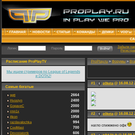
ГЛАВНАЯ
НОВОСТИ
СТАТЬИ
КОМАНДЫ
ДЕМКИ
VOD'ы
СА
Забыли па
Логин:
Пароль:
Регистра
Расписание ProPlayTV
ProPlay.ru
>
Форумы
>
Br
Мы ищем стримеров по League of Legends
и DOTA2!
#1
@ 16.08.12 
p0keta
Самые богатые
2664
ggtt
2400
Hvostyn
2000
GopaveC
2000
rmn1x
#2
@ 16.08.12 
p0keta
1958
Akon
994
razdavalochka
нагло спижжено офк
700
CoolMast
606
Devostatortk