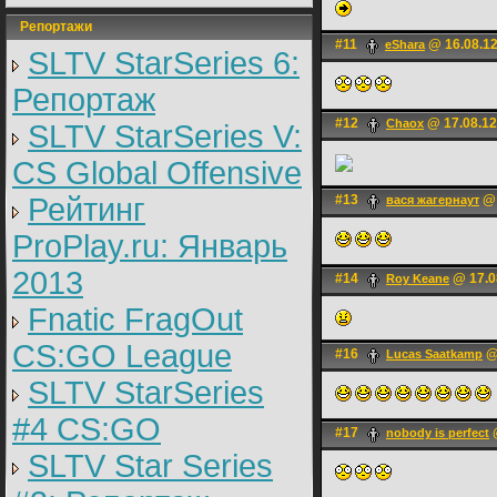
Репортажи
#11
@ 16.08.12
eShara
SLTV StarSeries 6:
Репортаж
#12
@ 17.08.12
Chaox
SLTV StarSeries V:
CS Global Offensive
Рейтинг
#13
@ 
вася жагернаут
ProPlay.ru: Январь
2013
#14
@ 17.0
Roy Keane
Fnatic FragOut
CS:GO League
#16
@ 
Lucas Saatkamp
SLTV StarSeries
#4 CS:GO
#17
@
nobody is perfect
SLTV Star Series