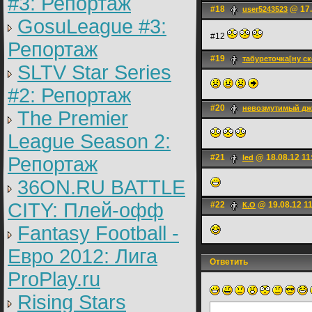
#3: Репортаж
#18
@ 17.
user5243523
GosuLeague #3:
#12
Репортаж
#19
табуреточка[ну с
SLTV Star Series
#2: Репортаж
#20
невозмутимый д
The Premier
League Season 2:
#21
@ 18.08.12 11
Репортаж
led
36ON.RU BATTLE
CITY: Плей-офф
#22
@ 19.08.12 1
К.О
Fantasy Football -
Евро 2012: Лига
Ответить
ProPlay.ru
Rising Stars