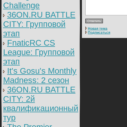
Challenge
36ON.RU BATTLE
CITY: Групповой
Новая тема
этап
Подписаться
FnaticRC CS
League: Групповой
этап
It's Gosu's Monthly
Madness: 2 сезон
36ON.RU BATTLE
CITY: 2й
квалификационный
тур