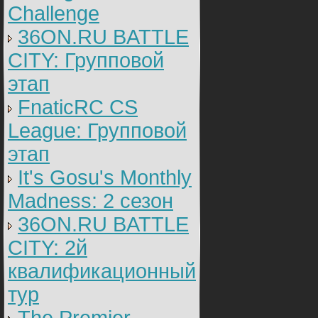
Challenge
36ON.RU BATTLE
CITY: Групповой
этап
FnaticRC CS
League: Групповой
этап
It's Gosu's Monthly
Madness: 2 сезон
36ON.RU BATTLE
CITY: 2й
квалификационный
тур