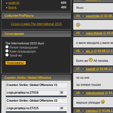
600
modify2h
400
Boevik
Ясно
События ProPlay.ru
#4
@ 02.08.
exepth1kk
Сезон ставок The International 2015
#5
@ 02.0
valya MJimh
Голосование
о мале мандала у мале 
The Internaitonal 2015 был
Лучше предыдуших
#6
@ 02.08.12 2
alx_n
Хуже предыдущих
Такой же
Боян же
Ай ленива
#7
@ 02.08.12 
beateR
Counter-Strike: Global Offensive
чо за хня
зы клевая пышка
Counter-Strike: Global Offensive #1
csgo.proplay.ru:27016
0/
#8
@ 03.
sideshowbob
Counter-Strike: Global Offensive #2
жирные ублюдки
csgo.proplay.ru:27215
0/
#9
@ 03.08.1
[skittles]