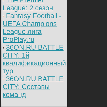
The Premier
League: 2 cезон
Fantasy Football -
UEFA Champions
League лига
ProPlay.ru
36ON.RU BATTLE
CITY: 1й
квалификационный
тур
36ON.RU BATTLE
CITY: Составы
команд