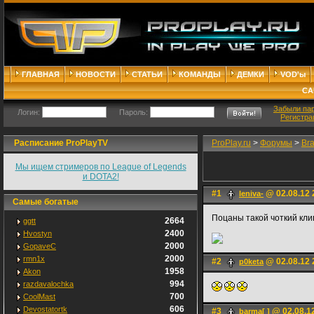
ГЛАВНАЯ
НОВОСТИ
СТАТЬИ
КОМАНДЫ
ДЕМКИ
VOD'ы
СА
Забыли па
Логин:
Пароль:
Регистра
Расписание ProPlayTV
ProPlay.ru
>
Форумы
>
Br
Мы ищем стримеров по League of Legends
и DOTA2!
#1
@ 02.08.12 
leniva-
Самые богатые
Поцаны такой чоткий клип
2664
ggtt
2400
Hvostyn
2000
GopaveC
2000
rmn1x
#2
@ 02.08.12 
p0keta
1958
Akon
994
razdavalochka
700
CoolMast
606
Devostatortk
#3
@ 02.08.1
barma[ ]