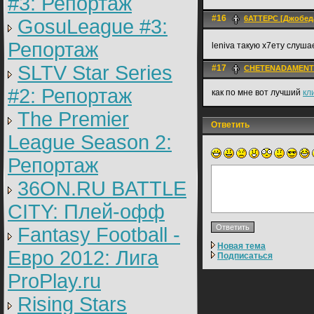
#3: Репортаж
#16
6ATTEPC [Джобед
GosuLeague #3:
Репортаж
leniva такую х7ету слуша
SLTV Star Series
#17
CHETENADAMENT
#2: Репортаж
как по мне вот лучший
кл
The Premier
Ответить
League Season 2:
Репортаж
36ON.RU BATTLE
CITY: Плей-офф
Fantasy Football -
Новая тема
Евро 2012: Лига
Подписаться
ProPlay.ru
Rising Stars