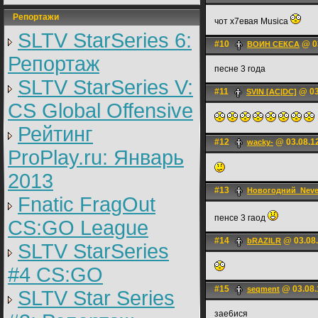
Репортажи
чот х7евая Musica
SLTV StarSeries 6:
#10
@ 03
ВОИН СЕКСА
Репортаж
песне 3 года
SLTV StarSeries V:
#11
@ 03
SVIN [AC|DC]
CS Global Offensive
Рейтинг
#12
@ 03.08.1
wacky-
ProPlay.ru: Январь
2013
#13
Новогодний_Nev
Fnatic FragOut
пенсе 3 гаод
CS:GO League
#14
@ 03.08.
bRAZILR
SLTV StarSeries
#4 CS:GO
#15
@ 03.08.
seqment
SLTV Star Series
зае6ися