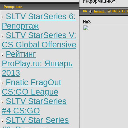
информацию».
Репортажи
#4
@ 04.07.12 
barma[ ]
SLTV StarSeries 6:
№3
Репортаж
SLTV StarSeries V:
CS Global Offensive
Рейтинг
ProPlay.ru: Январь
2013
Fnatic FragOut
CS:GO League
SLTV StarSeries
#4 CS:GO
SLTV Star Series