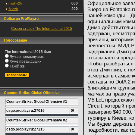
Официальное заявл
600
modify2h
400
Вчера на Fontanka.
Boevik
нашей команды – Д
События ProPlay.ru
официальным комме
Дима действительн
Сезон ставок The International 2015
задержан, несмотря
причины, которыми
Голосование
неизвестны. МИД Р
задержания Дмитрия
The Internaitonal 2015 был
Лучше предыдуших
отказывается пред
Хуже предыдущих
Чтобы разобраться
Такой же
отец Дмитрия, с по
исчерпан в самые к
составы по DotA 2 
ближайшим крупным 
Counter-Strike: Global Offensive
матчах за право уча
M5.LoL продолжают 
Counter-Strike: Global Offensive #1
Circuit, который пр
csgo.proplay.ru:27016
0/
разыграно $40 000. 
турниру в Киеве, к
Counter-Strike: Global Offensive #2
Мы будем держать 
csgo.proplay.ru:27215
0/
подробности, как т