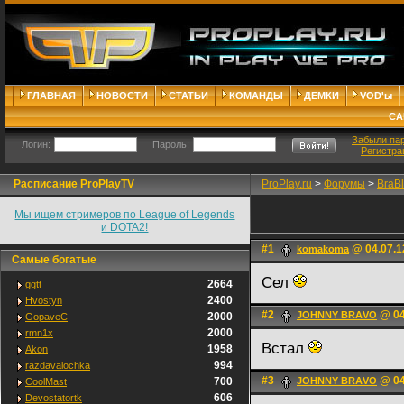
ГЛАВНАЯ
НОВОСТИ
СТАТЬИ
КОМАНДЫ
ДЕМКИ
VOD'ы
СА
Забыли па
Логин:
Пароль:
Регистра
Расписание ProPlayTV
ProPlay.ru
>
Форумы
>
BraB
Мы ищем стримеров по League of Legends
и DOTA2!
#1
@ 04.07.1
komakoma
Самые богатые
Сел
2664
ggtt
2400
Hvostyn
#2
@ 04
JOHNNY BRАVO
2000
GopaveC
2000
rmn1x
Встал
1958
Akon
994
razdavalochka
#3
@ 04
700
JOHNNY BRАVO
CoolMast
606
Devostatortk