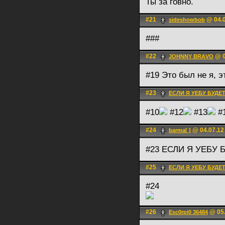
Ты за говно.
#21
@ 04.0
sideshowbob
###
#22
@ 0
JOHNNY BRАVO
#19 Это был не я, э
#23
ЕСЛИ Я УЕБУ БУДЕ
#10
#12
#13
#
#24
@ 04.07.12
barma[ ]
#23 ЕСЛИ Я УЕБУ
#25
ЕСЛИ Я УЕБУ БУДЕ
#24
#26
@ 05.
Esc0rpi0 36484