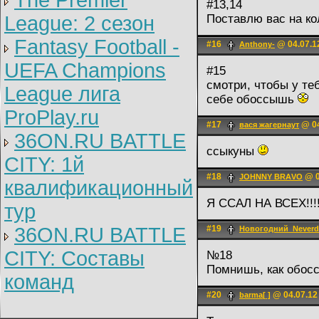
The Premier
#13,14
League: 2 cезон
Поставлю вас на ко
Fantasy Football -
#16
@ 04.07.1
Anthony-
UEFA Champions
#15
смотри, чтобы у теб
League лига
себе обоссышь
ProPlay.ru
#17
@ 04
вася жагернаут
36ON.RU BATTLE
ссыкуны
CITY: 1й
#18
@ 0
JOHNNY BRАVO
квалификационный
Я ССАЛ НА ВСЕХ!!!!!!!!!!!!
тур
36ON.RU BATTLE
#19
Новогодний_Never
CITY: Составы
№18
Помнишь, как обосс
команд
#20
@ 04.07.12
barma[ ]