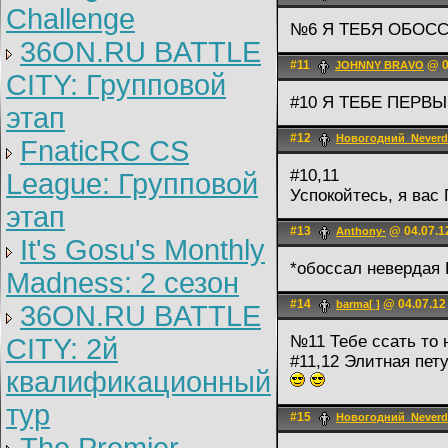
Challenge
№6 Я ТЕБЯ ОБОСС
36ON.RU BATTLE
#11
@ 0
JOHNNY BRАVO
CITY: Групповой
#10 Я ТЕБЕ ПЕРВ
этап
#12
Новогодний_Never
FnaticRC CS
#10,11
League: Групповой
Успокойтесь, я вас
этап
#13
@ 04.07.1
Anthony-
It's Gosu's Monthly
*обоссал невердая
Madness: 2 сезон
#14
@ 04.07.12
barma[ ]
36ON.RU BATTLE
№11 Тебе ссать то 
CITY: 2й
#11,12 Элитная пет
квалификационный
тур
#15
Новогодний_Never