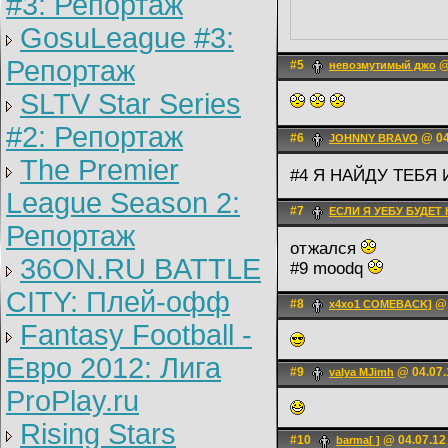
#3: Репортаж
GosuLeague #3:
Репортаж
#5
@
невозмутимый джо
SLTV Star Series
#2: Репортаж
#6
@ 04
JOHNNY BRАVO
The Premier
#4 Я НАЙДУ ТЕБЯ
League Season 2:
#7
ЕСЛИ Я УЕБУ БУДЕТ
Репортаж
отжался
36ON.RU BATTLE
#9 moodq
CITY: Плей-офф
#8
@ 
x4xo1 COMEBACK]
Fantasy Football -
Евро 2012: Лига
#9
@ 04.07.
valya MJimh
ProPlay.ru
Rising Stars
#10
@ 04.07.12
barma[ ]