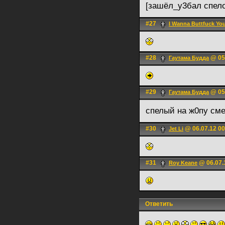
[зашёл_у3бал спел
#27
I Wanna Buttfuck Yo
#28
@ 05.
Гаутама Будда
#29
@ 05.
Гаутама Будда
спелый на ж0пу см
#30
@ 06.07.12 00
Jet Li
#31
@ 06.07.
Roy Keane
Ответить