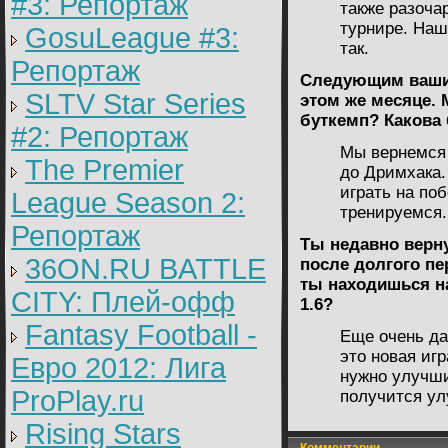
#3: Репортаж
также разоча
турнире. Наш
GosuLeague #3:
так.
Репортаж
Следующим вашим
SLTV Star Series
этом же месяце. 
буткемп? Какова 
#2: Репортаж
Мы вернемся
The Premier
до Дримхака.
играть на по
League Season 2:
тренируемся.
Репортаж
Ты недавно верну
36ON.RU BATTLE
после долгого пе
ты находишься на
CITY: Плей-офф
1.6?
Fantasy Football -
Еще очень дал
это новая игр
Евро 2012: Лига
нужно улучши
ProPlay.ru
получится ул
Rising Stars