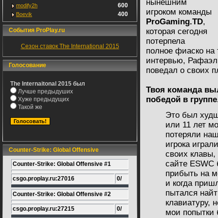
нынешним
600
modify2h
игроком команды
400
Boevik
ProGaming.TD
,
События ProPlay.ru
которая сегодня
потерпела
Сезон ставок The International 2015
полное фиаско на
интервью, Рафаэль
Голосование
поведал о своих п
The Internaitonal 2015 был
Твоя команда выл
Лучше предыдуших
победой в группе
Хуже предыдущих
Такой же
Это был худш
или 11 лет м
потеряли наш
игрока играли
Counter-Strike: Global Offensive
своих клавы,
сайте ESWC 
Counter-Strike: Global Offensive #1
прибыть на м
csgo.proplay.ru:27016
0/
и когда приш
пытался найт
Counter-Strike: Global Offensive #2
клавиатуру, н
csgo.proplay.ru:27215
0/
мои попытки