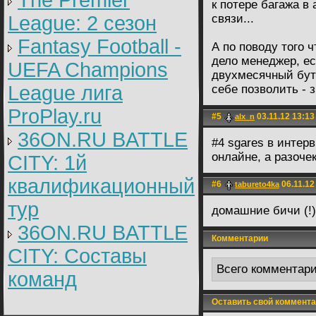
The Premier
к потере багажа в
League: 2 cезон
связи...
Fantasy Football -
А по поводу того ч
дело менеджер, е
UEFA Champions
двухмесячный бут
League лига
себе позволить - 
ProPlay.ru
#5
03.11.12 13:13
alx_n
36ON.RU BATTLE
#4 sgares в интер
онлайне, а разоче
CITY: 1й
квалификационный
#6
06.11.12
tabureto4ka
тур
домашние бичи (!)
36ON.RU BATTLE
Комментарии
CITY: Составы
Всего комментар
команд
Оставить свой коммента