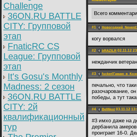
Комментарии
Challenge
Всего комментар
36ON.RU BATTLE
CITY: Групповой
#1
Новогодний_Neverd
этап
когу ворвался
FnaticRC CS
#2
02.11.12 23
bRAZILR
League: Групповой
нежданчик ветера
этап
It's Gosu's Monthly
#3
fucker[Гамаю_в_Коэс
Madness: 2 сезон
печально, что так
разочарование, он
36ON.RU BATTLE
победы, а тут така
CITY: 2й
#4
03.11.12 13
BelWest
квалификационный
#3 имхо даже на 
тур
дербанила амеров к
проиграет 16-0. Д