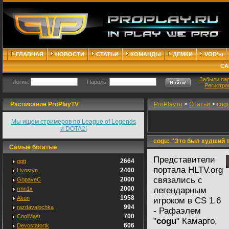
ГЛАВНАЯ
НОВОСТИ
СТАТЬИ
КОМАНДЫ
ДЕМКИ
VOD'ы
СА
Забыли па
Логин:
Пароль:
Регистра
Расписание ProPlayTV
ProPlay.ru
>
Статьи
>
cog
Мы ищем стримеров по League of Legends
и DOTA2!
cogu: "Это был худший 
Самые богатые
Представители
2664
ggtt
портала HLTV.org
2400
Hvostyn
связались с
2000
GopaveC
2000
rmn1x
легендарным
1958
Akon
игроком в CS 1.6
994
razdavalochka
- Рафаэлем
700
CoolMast
"
cogu
" Камарго,
606
Devostatortk