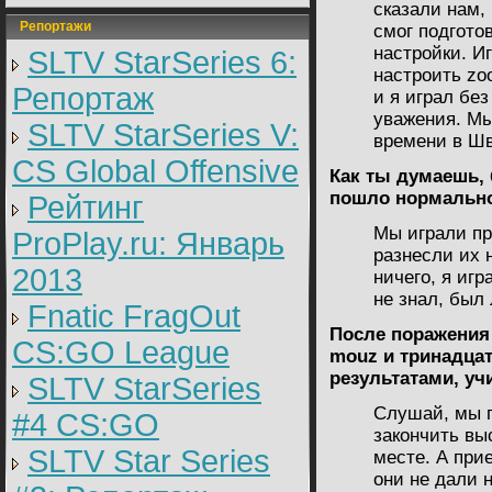
сказали нам, 
Репортажи
смог подгото
настройки. Иг
SLTV StarSeries 6:
настроить zoo
Репортаж
и я играл бе
уважения. Мы
SLTV StarSeries V:
времени в Шв
CS Global Offensive
Как ты думаешь, 
пошло нормальн
Рейтинг
Мы играли пр
ProPlay.ru: Январь
разнесли их н
2013
ничего, я игр
не знал, был 
Fnatic FragOut
После поражения 
CS:GO League
mouz и тринадцат
результатами, уч
SLTV StarSeries
Слушай, мы п
#4 CS:GO
закончить вы
SLTV Star Series
месте. А при
они не дали 