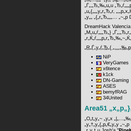
„Ѓ„‚„Ђ„‰„u„u „Ђ„ѓ„„„p
„u„{„„„y„r„Ђ„r, „‚„p„
„y„„ „{„r„Ђ„„„… „~„p
DreamHack Valencia „ѓ„
„M„u„ѓ„„„Ђ„} „Ѓ„‚„Ђ„r„
„r„Ќ„ѓ„„„p„r„Ђ„‰„~„Ќ„
„R„Ѓ„y„ѓ„Ђ„{ „…„‰„p„ѓ
NiP
VeryGames
x6tence
k1ck
DN-Gamin
ASES
bemyfRA
34United
Area51 „x„p„
„O„t„y„~ „y„x „|„…„‰„
„y„†„y„{„p„€„y„y „~„p
„r„y„t„u Josh'a "
Pine