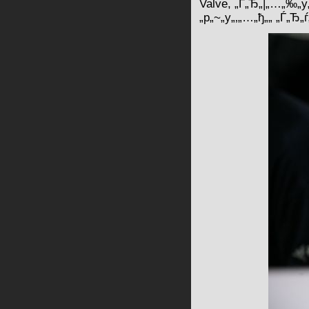
Valve, „Ѓ„Ђ„|„…„‰„y„
„p„~„y„‚„…„ђ„„ „Ѓ„Ђ„ѓ