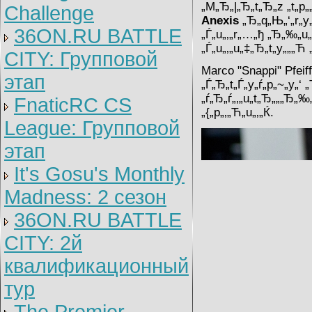
„M„Ђ„|„Ђ„t„Ђ„z „t„p„„
Challenge
Anexis
„Ђ„q„Њ„‘„r„y„|
36ON.RU BATTLE
„Ѓ„u„‚„r„…„ђ „Ђ„‰„u„‚
„Ѓ„u„‚„u„‡„Ђ„t„y„„„Ћ 
CITY: Групповой
Marco "Snappi" Pfeiff
этап
„Ѓ„Ђ„t„Ѓ„y„ѓ„p„~„y„‘ „
„ѓ„Ђ„ѓ„‚„u„t„Ђ„„„Ђ„‰
FnaticRC CS
„{„p„‚„Ћ„u„‚„Ќ.
League: Групповой
этап
It's Gosu's Monthly
Madness: 2 сезон
36ON.RU BATTLE
CITY: 2й
квалификационный
тур