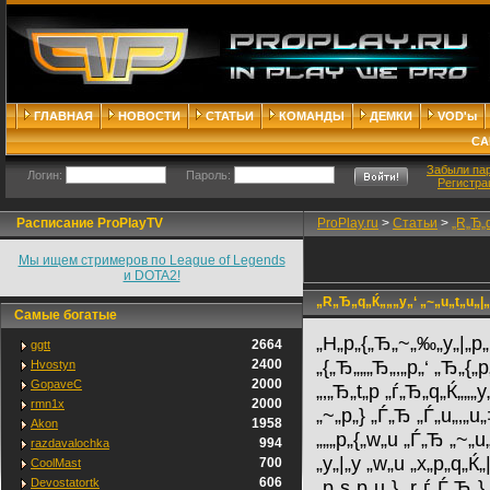
ГЛАВНАЯ
НОВОСТИ
СТАТЬИ
КОМАНДЫ
ДЕМКИ
VOD'ы
СА
Забыли па
Логин:
Пароль:
Регистра
Расписание ProPlayTV
ProPlay.ru
>
Статьи
>
„R„Ђ„q
Мы ищем стримеров по League of Legends
и DOTA2!
„R„Ђ„q„Ќ„„„y„‘ „~„u„t„u„|„y
Самые богатые
„H„p„{„Ђ„~„‰„y„|„p„ѓ„
2664
ggtt
„{„Ђ„„„Ђ„‚„p„‘ „Ђ„{„
2400
Hvostyn
2000
GopaveC
„‚„Ђ„t„p „ѓ„Ђ„q„Ќ„„„y
2000
rmn1x
„~„p„} „Ѓ„Ђ „Ѓ„u„‚„u
1958
Akon
„„„p„{„w„u „Ѓ„Ђ „~„u„
994
razdavalochka
„y„|„y „w„u „x„p„q„Ќ„
700
CoolMast
606
Devostatortk
„p„s„p„u„} „r„ѓ„Ѓ„Ђ„