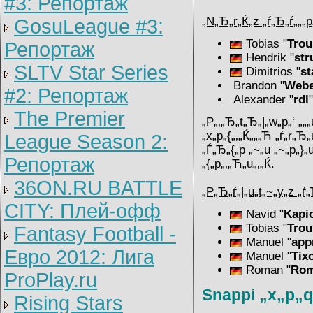
#3: Репортаж
„N„Ђ„r„Ќ„z „ѓ„Ђ„ѓ„„„p
GosuLeague #3:
Tobias "
Trou
Репортаж
Hendrik "
str
SLTV Star Series
Dimitrios "
st
Brandon "
Webe
#2: Репортаж
Alexander "
rdl
The Premier
„P„‚„Ђ„t„Ђ„|„w„p„‘ „„
„x„p„{„‚„Ќ„„„Ћ „ѓ„r„Ђ„
League Season 2:
„Ѓ„Ђ„{„p „~„u „~„p„}„
Репортаж
„{„p„‚„Ћ„u„‚„Ќ.
36ON.RU BATTLE
„P„Ђ„ѓ„|„u„t„~„y„z „ѓ„
CITY: Плей-офф
Navid "
Kapi
Tobias "
Trou
Fantasy Football -
Manuel "
app
Евро 2012: Лига
Manuel "
Tix
Roman "
Rom
ProPlay.ru
Snappi „x„p„q
Rising Stars