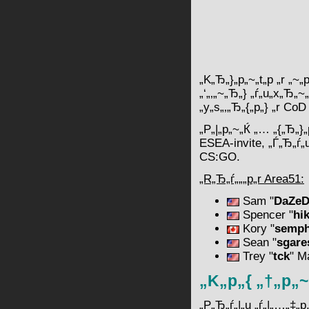
„K„Ђ„}„p„~„t„p „r „~„p
„‘„‚„~„Ђ„} „ѓ„u„x„Ђ„~
„y„s„‚„Ђ„{„p„} „r Co
„P„|„p„~„Ќ „… „{„Ђ„}„
ESEA-invite, „Ѓ„Ђ„ѓ„
CS:GO.
„R„Ђ„ѓ„„„p„r Area51:
Sam "
DaZe
Spencer "
hi
Kory "
semph
Sean "
sgare
Trey "
tck
" M
„K„p„{ „†„p„~
„P„Ђ„ѓ„|„u „ѓ„|„…„‡„p, 