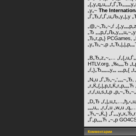
„{„y„q„u„‚„ѓ„Ѓ„Ђ„‚„„„y
„y„~
The Internation
„Ѓ„Ђ„ѓ„Ѓ„u„Љ„y„|„y „
„@„~„Ђ„~„ѓ „{„y„„„p„z
„Ђ „‚„p„ѓ„Љ„y„‚„u„~„y
„Ђ„r„p„} PCGames, „Ѓ„
„y„Ђ„~„p „t„Ђ„|„|„p„‚„
„B„Ђ„z„~„… „ѓ„{„u„Ѓ„„
HTLV.org, „‰„„„Ђ „t„p
„ѓ„}„Ђ„„„‚„y„„ „„„p„{ 
„N„u „Ѓ„Ђ„~„‘„„„~„Ђ, 
„r„Ќ„{„|„p„t„Ќ„r„p„„„Ћ 
„r„ѓ„u„s„t„p „p„~„Ђ„~„
„D„Ђ „ѓ„|„u„t„…„ђ„‹„
„„„u„‚ „r„ѓ„u „w„u „q„
„Ћ„~„Ќ„} „Ѓ„‚„y„x„Ђ„
„Ѓ„p„„„Ћ „~„p GO4CSG
Комментарии