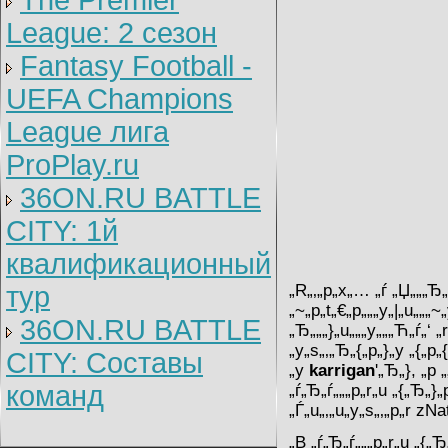
The Premier
League: 2 cезон
Fantasy Football -
UEFA Champions
League лига
ProPlay.ru
36ON.RU BATTLE
CITY: 1й
квалификационный
тур
„R„‚„p„x„… „ѓ „Џ„„„Ђ„z
„~„p„t„€„p„„„y„|„u„„„
36ON.RU BATTLE
„Ђ„„„}„u„„„y„„„Ћ„ѓ„‘ „
„y„s„‚„Ђ„{„p„}„y „{„p„
CITY: Составы
„y
karrigan
'„Ђ„}, „p 
команд
„ѓ„Ђ„ѓ„„„p„r„u „{„Ђ„}„
„Ѓ„u„‚„u„y„s„‚„p„r zN
„B „ѓ„Ђ„ѓ„„„p„r„u „{„